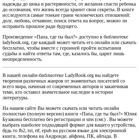
надежды до шока и растерянности, от желания спасти ребенка
до осознания, что жизнь всегда хранит свои секреты. В книге
исследуются самые тонкие грани человеческих отношений:
долг, любовь, отчаяние, поиск ответа на вопрос, можно ли
исправить прошлое ради будущего.
Произведение «Папа, где ты был?» доступно в библиотеке
ladybook.org, где каждый может читать его онлайн или скачать
бесплатно, чтобы вместе с героиней пройти испытания
судьбы и найти ответы там, где, казалось бы, царит лишь
неопределенность.
В нашей онлайн-библиотеке LadyBook.org вы найдете
творения различных жанров от знаменитых писателей со
всего мира, начиная от современных авторов и заканчивая
теми, кто оставил значительное наследие в истории
литературы.
На нашем сайте Вы можете скачать или читать онлайн
полностью (полную версию) книги «Папа, где ты был?» Юлия
Бузакина бесплатно без регистрации и sms (смс) . Вы можете
выбрать наиболее подходящий формат для вашего устройства,
будь то fb2, txt, rtf, epub на русском языке для электронной
книги, телефона на Андроиде, айфона, ПК, айпада. В