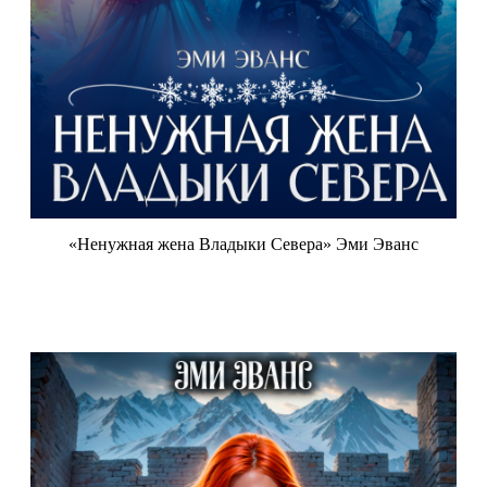
«Ненужная жена Владыки Севера» Эми Эванс