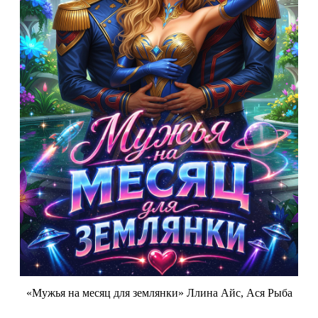
«Мужья на месяц для землянки» Ллина Айс, Ася Рыба