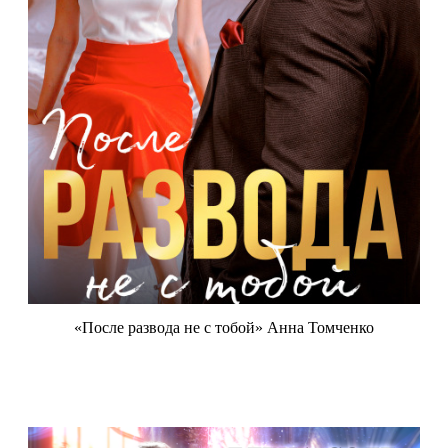
«После развода не с тобой» Анна Томченко