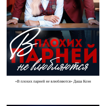
«В плохих парней не влюбляются» Даша Коэн