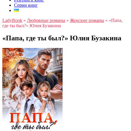
Серии книг
LadyBook
»
Любовные романы
»
Женские романы
»
«Папа,
где ты был?» Юлия Бузакина
«Папа, где ты был?» Юлия Бузакина