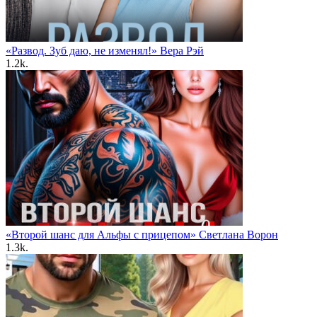
«Развод. Зуб даю, не изменял!» Вера Рэй
1.2k.
«Второй шанс для Альфы с прицепом» Светлана Ворон
1.3k.