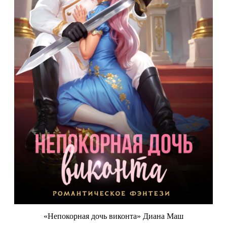
«Непокорная дочь виконта» Диана Маш