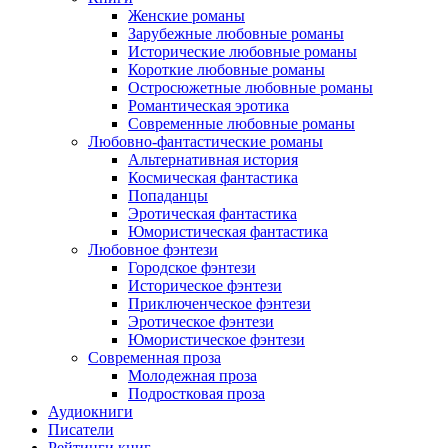
Женские романы
Зарубежные любовные романы
Исторические любовные романы
Короткие любовные романы
Остросюжетные любовные романы
Романтическая эротика
Современные любовные романы
Любовно-фантастические романы
Альтернативная история
Космическая фантастика
Попаданцы
Эротическая фантастика
Юмористическая фантастика
Любовное фэнтези
Городское фэнтези
Историческое фэнтези
Приключенческое фэнтези
Эротическое фэнтези
Юмористическое фэнтези
Современная проза
Молодежная проза
Подростковая проза
Аудиокниги
Писатели
Рейтинги книг