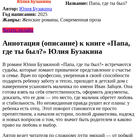
Название:
Папа, где ты был?
Автор:
Юлия Бузакина
Год написания:
2025
Жанры:
Женские романы, Современная проза
Читать онлайн
Аннотация (описание) к книге «Папа,
где ты был?» Юлия Бузакина
В романе Юлии Бузакиной «Папа, где ты был?» встречаются
судьбы, которые ломают привычное представление о счастье
и семье. Врач по профессии, уверенная в своей способности
подарить ребенку заботу и тепло, приходит в детский дом с
намерением усыновить мальчика по имени Иван Зайцев. Она
готова взять на себя ответственность, оформить документы,
доказать, что ее дом — это место, где мальчик обретет любовь
и стабильность. Но неожиданная правда рушит все планы: у
ребенка есть отец. Этот поворот становится не просто
препятствием, а началом истории, полной драматизма, надежд
и новых вопросов о том, что значит быть родителем и каково
право на любовь и выбор.
Автор ведет читателя по сложному пути эмоций — от робкой