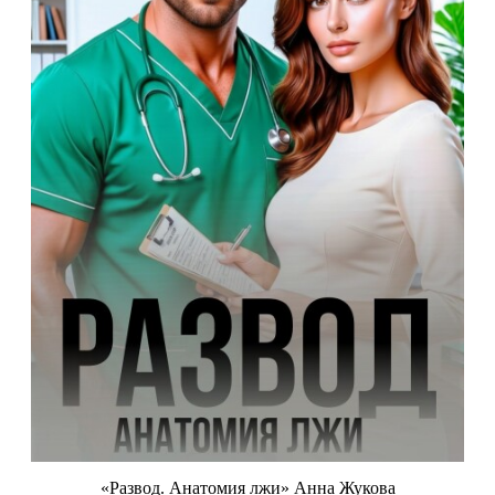
«Развод. Анатомия лжи» Анна Жукова