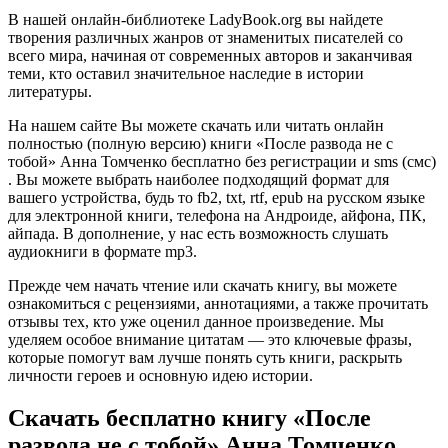
В нашей онлайн-библиотеке LadyBook.org вы найдете
творения различных жанров от знаменитых писателей со
всего мира, начиная от современных авторов и заканчивая
теми, кто оставил значительное наследие в истории
литературы.
На нашем сайте Вы можете скачать или читать онлайн
полностью (полную версию) книги «После развода не с
тобой» Анна Томченко бесплатно без регистрации и sms (смс)
. Вы можете выбрать наиболее подходящий формат для
вашего устройства, будь то fb2, txt, rtf, epub на русском языке
для электронной книги, телефона на Андроиде, айфона, ПК,
айпада. В дополнение, у нас есть возможность слушать
аудиокниги в формате mp3.
Прежде чем начать чтение или скачать книгу, вы можете
ознакомиться с рецензиями, аннотациями, а также прочитать
отзывы тех, кто уже оценил данное произведение. Мы
уделяем особое внимание цитатам — это ключевые фразы,
которые помогут вам лучше понять суть книги, раскрыть
личности героев и основную идею истории.
Скачать бесплатно книгу «После
развода не с тобой» Анна Томченко