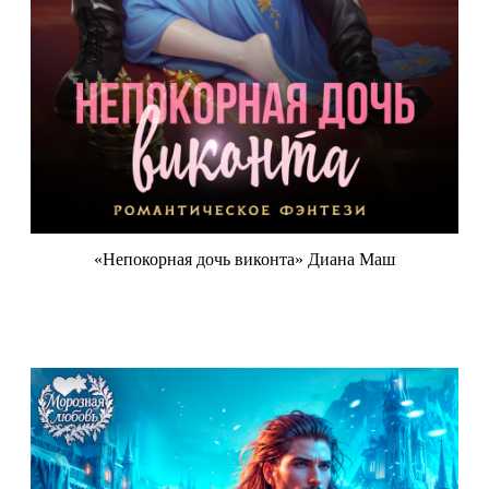
«Непокорная дочь виконта» Диана Маш