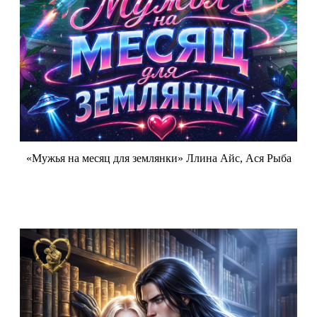
«Мужья на месяц для землянки» Ллина Айс, Ася Рыба