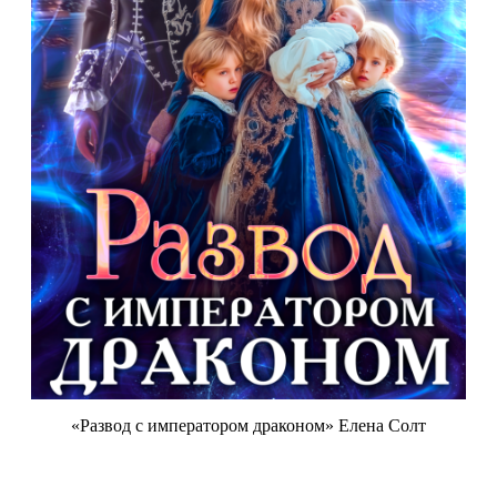
«Развод с императором драконом» Елена Солт