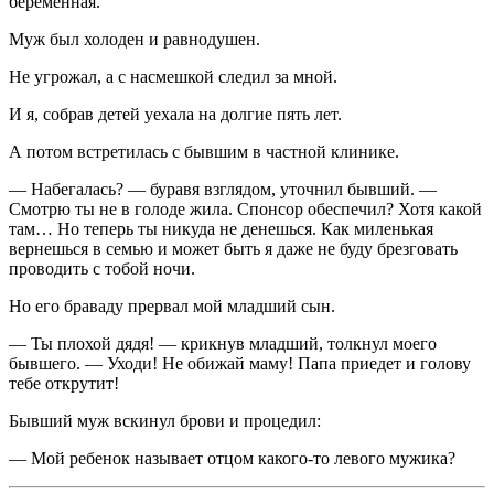
беременная.
Муж был холоден и равнодушен.
Не угрожал, а с насмешкой следил за мной.
И я, собрав детей уехала на долгие пять лет.
А потом встретилась с бывшим в частной клинике.
— Набегалась? — буравя взглядом, уточнил бывший. —
Смотрю ты не в голоде жила. Спонсор обеспечил? Хотя какой
там… Но теперь ты никуда не денешься. Как миленькая
вернешься в семью и может быть я даже не буду брезговать
проводить с тобой ночи.
Но его браваду прервал мой младший сын.
— Ты плохой дядя! — крикнув младший, толкнул моего
бывшего. — Уходи! Не обижай маму! Папа приедет и голову
тебе открутит!
Бывший муж вскинул брови и процедил:
— Мой ребенок называет отцом какого-то левого мужика?