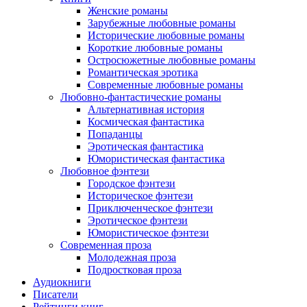
Женские романы
Зарубежные любовные романы
Исторические любовные романы
Короткие любовные романы
Остросюжетные любовные романы
Романтическая эротика
Современные любовные романы
Любовно-фантастические романы
Альтернативная история
Космическая фантастика
Попаданцы
Эротическая фантастика
Юмористическая фантастика
Любовное фэнтези
Городское фэнтези
Историческое фэнтези
Приключенческое фэнтези
Эротическое фэнтези
Юмористическое фэнтези
Современная проза
Молодежная проза
Подростковая проза
Аудиокниги
Писатели
Рейтинги книг