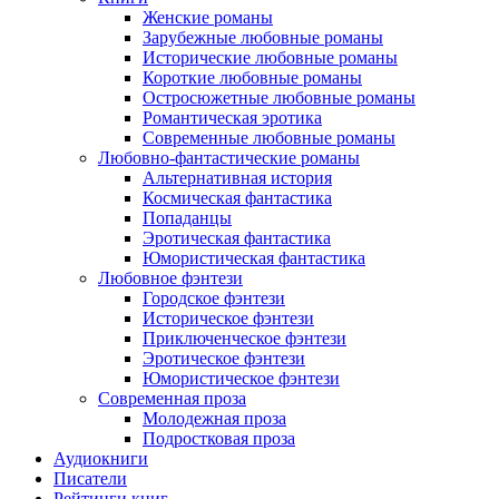
Женские романы
Зарубежные любовные романы
Исторические любовные романы
Короткие любовные романы
Остросюжетные любовные романы
Романтическая эротика
Современные любовные романы
Любовно-фантастические романы
Альтернативная история
Космическая фантастика
Попаданцы
Эротическая фантастика
Юмористическая фантастика
Любовное фэнтези
Городское фэнтези
Историческое фэнтези
Приключенческое фэнтези
Эротическое фэнтези
Юмористическое фэнтези
Современная проза
Молодежная проза
Подростковая проза
Аудиокниги
Писатели
Рейтинги книг