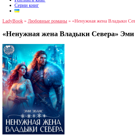
Серии книг
LadyBook
»
Любовные романы
»
«Ненужная жена Владыки Се
«Ненужная жена Владыки Севера» Эми