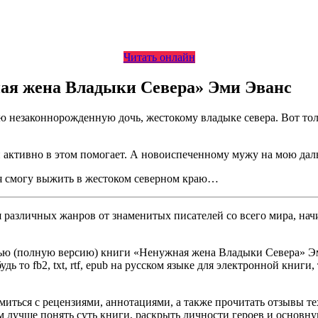
Читать онлайн
ная жена Владыки Севера» Эми Эванс
ю незаконнорожденную дочь, жестокому владыке севера. Вот толь
й активно в этом помогает. А новоиспеченному мужу на мою да
, я смогу выжить в жестоком северном краю…
различных жанров от знаменитых писателей со всего мира, начи
ью (полную версию) книги «Ненужная жена Владыки Севера» Эми
ь то fb2, txt, rtf, epub на русском языке для электронной книги
омиться с рецензиями, аннотациями, а также прочитать отзывы т
 лучше понять суть книги, раскрыть личности героев и основн