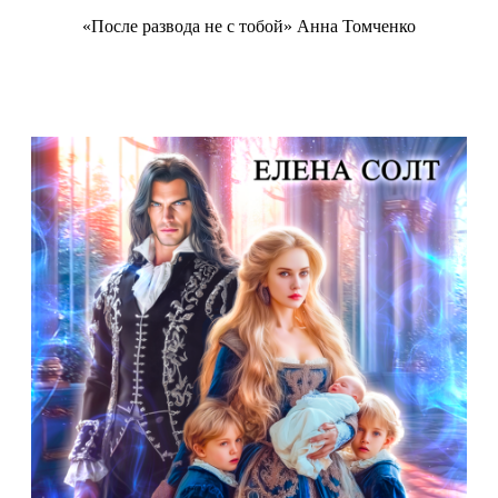
«После развода не с тобой» Анна Томченко