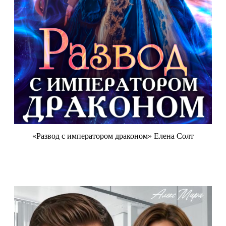
«Развод с императором драконом» Елена Солт