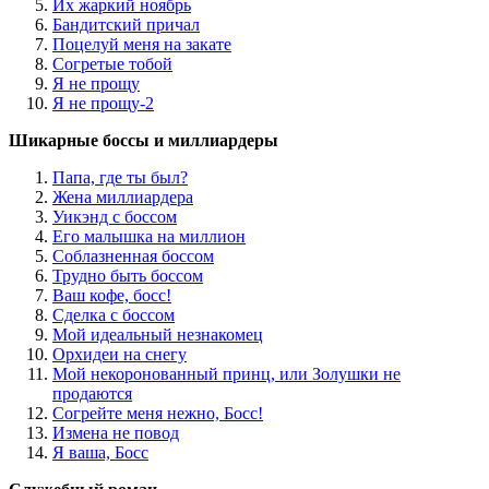
Их жаркий ноябрь
Бандитский причал
Поцелуй меня на закате
Согретые тобой
Я не прощу
Я не прощу-2
Шикарные боссы и миллиардеры
Папа, где ты был?
Жена миллиардера
Уикэнд с боссом
Его малышка на миллион
Соблазненная боссом
Трудно быть боссом
Ваш кофе, босс!
Сделка с боссом
Мой идеальный незнакомец
Орхидеи на снегу
Мой некоронованный принц, или Золушки не
продаются
Согрейте меня нежно, Босс!
Измена не повод
Я ваша, Босс