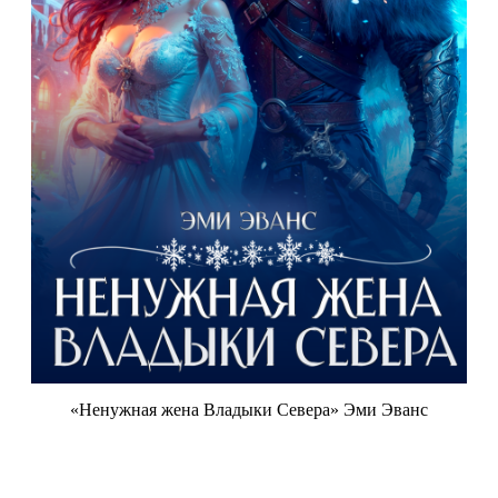
«Ненужная жена Владыки Севера» Эми Эванс