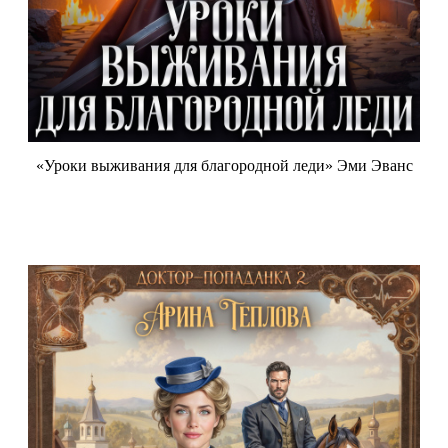
«Уроки выживания для благородной леди» Эми Эванс