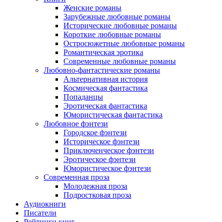
Женские романы
Зарубежные любовные романы
Исторические любовные романы
Короткие любовные романы
Остросюжетные любовные романы
Романтическая эротика
Современные любовные романы
Любовно-фантастические романы
Альтернативная история
Космическая фантастика
Попаданцы
Эротическая фантастика
Юмористическая фантастика
Любовное фэнтези
Городское фэнтези
Историческое фэнтези
Приключенческое фэнтези
Эротическое фэнтези
Юмористическое фэнтези
Современная проза
Молодежная проза
Подростковая проза
Аудиокниги
Писатели
Рейтинги книг