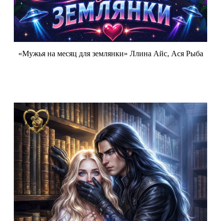
«Мужья на месяц для землянки» Ллина Айс, Ася Рыба