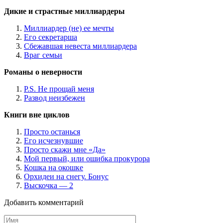
Дикие и страстные миллиардеры
Миллиардер (не) ее мечты
Его секретарша
Сбежавшая невеста миллиардера
Враг семьи
Романы о неверности
P.S. Не прощай меня
Развод неизбежен
Книги вне циклов
Просто останься
Его исчезнувшие
Просто скажи мне «Да»
Мой первый, или ошибка прокурора
Кошка на окошке
Орхидеи на снегу. Бонус
Выскочка — 2
Добавить комментарий
Имя