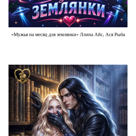
«Мужья на месяц для землянки» Ллина Айс, Ася Рыба