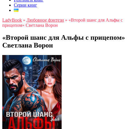
Серии книг
LadyBook
»
Любовное фэнтези
»
«Второй шанс для Альфы с
прицепом» Светлана Ворон
«Второй шанс для Альфы с прицепом»
Светлана Ворон