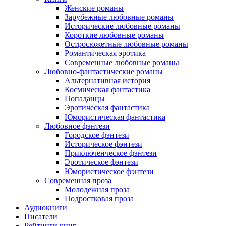
Женские романы
Зарубежные любовные романы
Исторические любовные романы
Короткие любовные романы
Остросюжетные любовные романы
Романтическая эротика
Современные любовные романы
Любовно-фантастические романы
Альтернативная история
Космическая фантастика
Попаданцы
Эротическая фантастика
Юмористическая фантастика
Любовное фэнтези
Городское фэнтези
Историческое фэнтези
Приключенческое фэнтези
Эротическое фэнтези
Юмористическое фэнтези
Современная проза
Молодежная проза
Подростковая проза
Аудиокниги
Писатели
Рейтинги книг