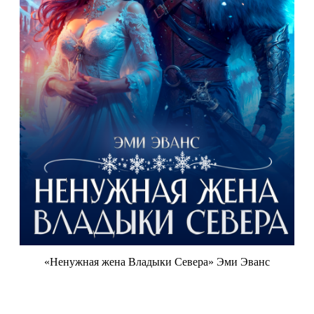
«Ненужная жена Владыки Севера» Эми Эванс