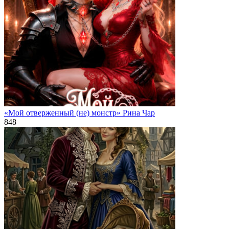
«Мой отверженный (не) монстр» Рина Чар
848