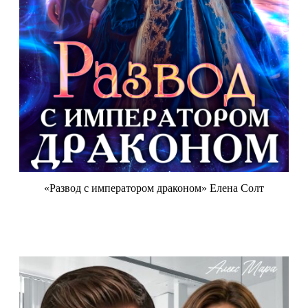
«Развод с императором драконом» Елена Солт