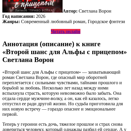
Автор:
Светлана Ворон
Год написания:
2026
Жанры:
Современный любовный роман, Городское фэнтези
Читать онлайн
Аннотация (описание) к книге
«Второй шанс для Альфы с прицепом»
Светлана Ворон
«Второй шанс для Альфы с прицепом» — захватывающий
роман Светлана Ворон, где опасный мир оборотней
переплетается с сильными чувствами, тайнами прошлого и
борьбой за любовь. Несколько лет назад между ними
вспыхнула страсть, которую невозможно было забыть. Она
отдала сердце мужчине-волку, а он, как ей казалось, легко
отпустил ее ради другой жизни. Но судьба приготовила для
них новую встречу — гораздо опаснее и эмоциональнее
первой.
Теперь у героини есть дочь, тяжелое прошлое и страх снова
довериться человеку, который однажды разбил ей сердце. А у