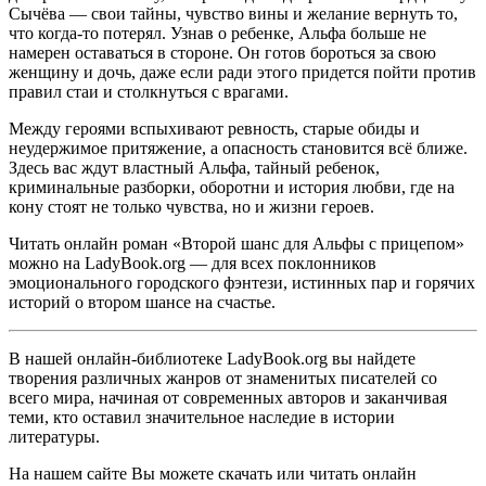
Сычёва — свои тайны, чувство вины и желание вернуть то,
что когда-то потерял. Узнав о ребенке, Альфа больше не
намерен оставаться в стороне. Он готов бороться за свою
женщину и дочь, даже если ради этого придется пойти против
правил стаи и столкнуться с врагами.
Между героями вспыхивают ревность, старые обиды и
неудержимое притяжение, а опасность становится всё ближе.
Здесь вас ждут властный Альфа, тайный ребенок,
криминальные разборки, оборотни и история любви, где на
кону стоят не только чувства, но и жизни героев.
Читать онлайн роман «Второй шанс для Альфы с прицепом»
можно на LadyBook.org — для всех поклонников
эмоционального городского фэнтези, истинных пар и горячих
историй о втором шансе на счастье.
В нашей онлайн-библиотеке LadyBook.org вы найдете
творения различных жанров от знаменитых писателей со
всего мира, начиная от современных авторов и заканчивая
теми, кто оставил значительное наследие в истории
литературы.
На нашем сайте Вы можете скачать или читать онлайн