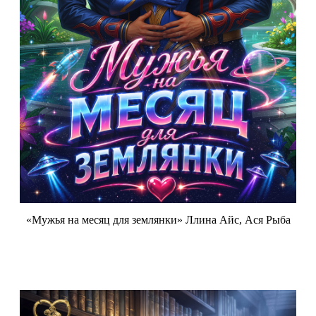
«Мужья на месяц для землянки» Ллина Айс, Ася Рыба