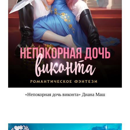
«Непокорная дочь виконта» Диана Маш