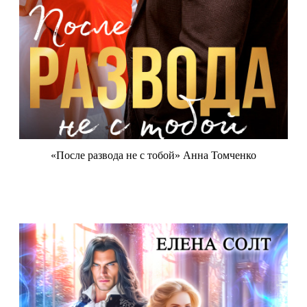
«После развода не с тобой» Анна Томченко