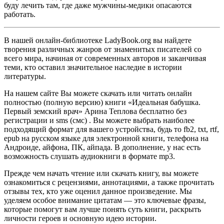
буду лечить там, где даже мужчины-медики опасаются
работать.
В нашей онлайн-библиотеке LadyBook.org вы найдете
творения различных жанров от знаменитых писателей со
всего мира, начиная от современных авторов и заканчивая
теми, кто оставил значительное наследие в истории
литературы.
На нашем сайте Вы можете скачать или читать онлайн
полностью (полную версию) книги «Идеальная бабушка.
Первый земский врач» Арина Теплова бесплатно без
регистрации и sms (смс) . Вы можете выбрать наиболее
подходящий формат для вашего устройства, будь то fb2, txt, rtf,
epub на русском языке для электронной книги, телефона на
Андроиде, айфона, ПК, айпада. В дополнение, у нас есть
возможность слушать аудиокниги в формате mp3.
Прежде чем начать чтение или скачать книгу, вы можете
ознакомиться с рецензиями, аннотациями, а также прочитать
отзывы тех, кто уже оценил данное произведение. Мы
уделяем особое внимание цитатам — это ключевые фразы,
которые помогут вам лучше понять суть книги, раскрыть
личности героев и основную идею истории.