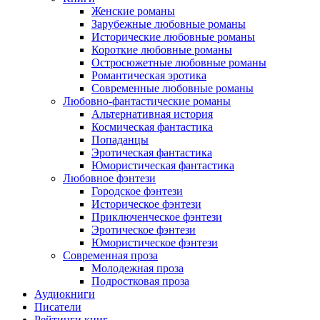
Женские романы
Зарубежные любовные романы
Исторические любовные романы
Короткие любовные романы
Остросюжетные любовные романы
Романтическая эротика
Современные любовные романы
Любовно-фантастические романы
Альтернативная история
Космическая фантастика
Попаданцы
Эротическая фантастика
Юмористическая фантастика
Любовное фэнтези
Городское фэнтези
Историческое фэнтези
Приключенческое фэнтези
Эротическое фэнтези
Юмористическое фэнтези
Современная проза
Молодежная проза
Подростковая проза
Аудиокниги
Писатели
Рейтинги книг