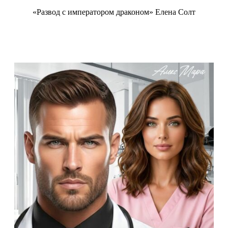
«Развод с императором драконом» Елена Солт