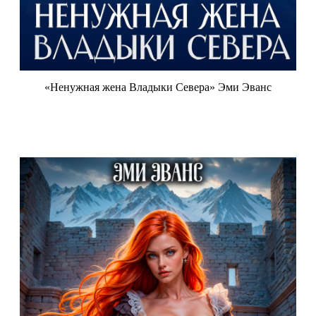
«Ненужная жена Владыки Севера» Эми Эванс