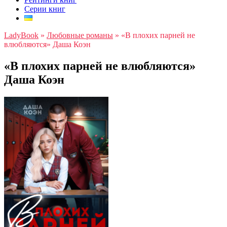
Серии книг
LadyBook
»
Любовные романы
»
«В плохих парней не
влюбляются» Даша Коэн
«В плохих парней не влюбляются»
Даша Коэн