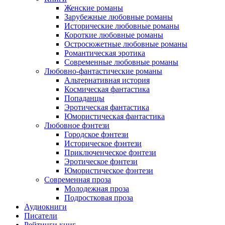
Женские романы
Зарубежные любовные романы
Исторические любовные романы
Короткие любовные романы
Остросюжетные любовные романы
Романтическая эротика
Современные любовные романы
Любовно-фантастические романы
Альтернативная история
Космическая фантастика
Попаданцы
Эротическая фантастика
Юмористическая фантастика
Любовное фэнтези
Городское фэнтези
Историческое фэнтези
Приключенческое фэнтези
Эротическое фэнтези
Юмористическое фэнтези
Современная проза
Молодежная проза
Подростковая проза
Аудиокниги
Писатели
Рейтинги книг