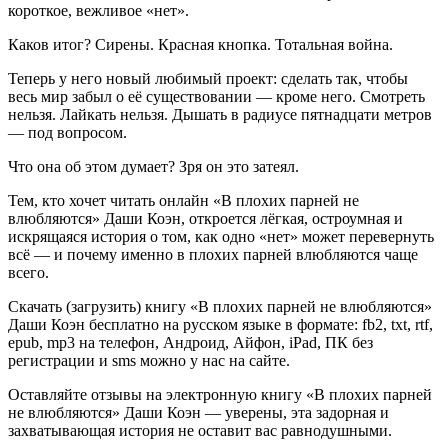
короткое, вежливое «нет».
Каков итог? Сирены. Красная кнопка. Тотальная война.
Теперь у него новый любимый проект: сделать так, чтобы
весь мир забыл о её существовании — кроме него. Смотреть
нельзя. Лайкать нельзя. Дышать в радиусе пятнадцати метров
— под вопросом.
Что она об этом думает? Зря он это затеял.
Тем, кто хочет читать онлайн «В плохих парней не
влюбляются» Даши Коэн, откроется лёгкая, остроумная и
искрящаяся история о том, как одно «нет» может перевернуть
всё — и почему именно в плохих парней влюбляются чаще
всего.
Скачать (загрузить) книгу «В плохих парней не влюбляются»
Даши Коэн бесплатно на русском языке в формате: fb2, txt, rtf,
epub, mp3 на телефон, Андроид, Айфон, iPad, ПК без
регистрации и sms можно у нас на сайте.
Оставляйте отзывы на электронную книгу «В плохих парней
не влюбляются» Даши Коэн — уверены, эта задорная и
захватывающая история не оставит вас равнодушными.