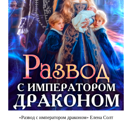
«Развод с императором драконом» Елена Солт