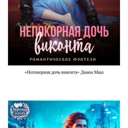
«Непокорная дочь виконта» Диана Маш