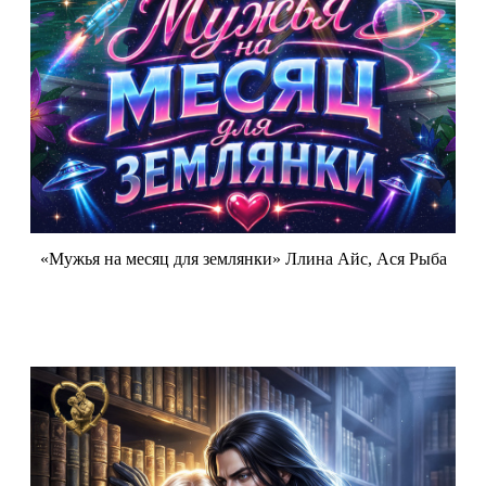
«Мужья на месяц для землянки» Ллина Айс, Ася Рыба