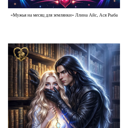
«Мужья на месяц для землянки» Ллина Айс, Ася Рыба