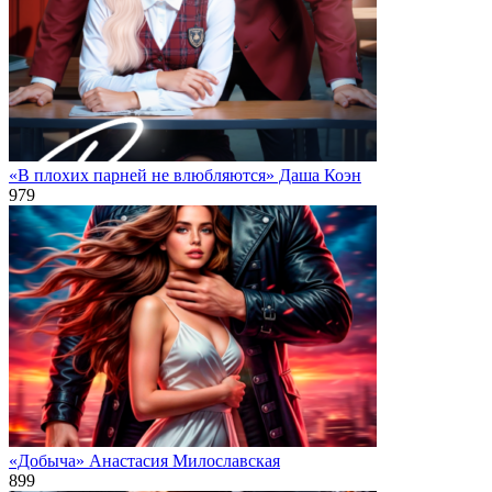
«В плохих парней не влюбляются» Даша Коэн
979
«Добыча» Анастасия Милославская
899