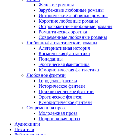
Женские романы
Зарубежные любовные романы
Исторические любовные романы
Короткие любовные романы
Остросюжетные любовные романы
Романтическая эротика
Современные любовные романы
Любовно-фантастические романы
Альтернативная история
Космическая фантастика
Попаданцы
Эротическая фантастика
Юмористическая фантастика
Любовное фэнтези
Городское фэнтези
Историческое фэнтези
Приключенческое фэнтези
Эротическое фэнтези
Юмористическое фэнтези
Современная проза
Молодежная проза
Подростковая проза
Аудиокниги
Писатели
Рейтинги книг