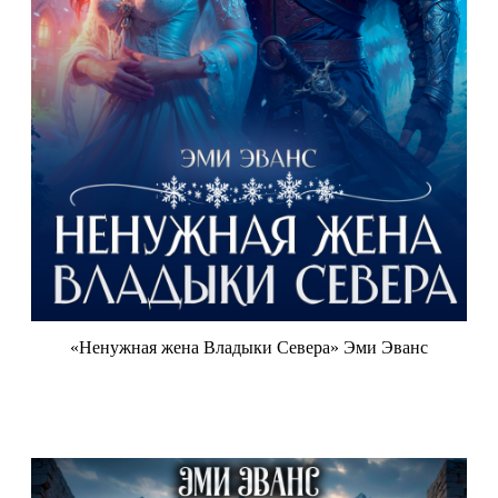
«Ненужная жена Владыки Севера» Эми Эванс