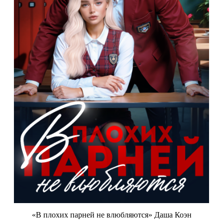
«В плохих парней не влюбляются» Даша Коэн