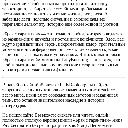
притяжение. Особенно когда приходится делить одну
территорию, разбираться с семейными проблемами и
неожиданно становиться частью жизни друг друга. А
забавные дети, нелепые ситуации и эмоциональные
перепалки делают эту историю еще более живой и уютной.
«Брак с гарантией» — это роман о любви, которая рождается
из раздражения, дружбы и постоянных конфликтов. Здесь вас
ждут харизматичные герои, искрометный юмор, трогательные
моменты и атмосфера большой семьи, где каждый скрывает
свои раны за сарказмом и упрямством. Читать онлайн роман
«Брак с гарантией» можно на LadyBook.org — для всех, кто
любит эмоциональные романтические истории с сильными
характерами и счастливым финалом.
В нашей онлайн-библиотеке LadyBook.org вы найдете
творения различных жанров от знаменитых писателей со
всего мира, начиная от современных авторов и заканчивая
теми, кто оставил значительное наследие в истории
литературы.
На нашем сайте Вы можете скачать или читать онлайн
полностью (полную версию) книги «Брак с гарантией» Янка
Рам бесплатно без регистрации и sms (смс) . Вы можете