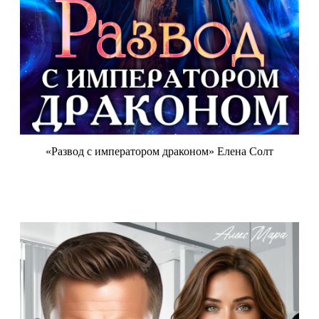
«Развод с императором драконом» Елена Солт