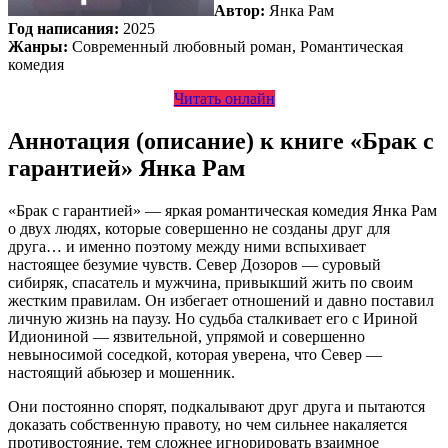
Автор:
Янка Рам
Год написания:
2025
Жанры:
Современный любовный роман, Романтическая
комедия
Читать онлайн
Аннотация (описание) к книге «Брак с
гарантией» Янка Рам
«Брак с гарантией» — яркая романтическая комедия Янка Рам
о двух людях, которые совершенно не созданы друг для
друга… и именно поэтому между ними вспыхивает
настоящее безумие чувств. Север Дозоров — суровый
сибиряк, спасатель и мужчина, привыкший жить по своим
жестким правилам. Он избегает отношений и давно поставил
личную жизнь на паузу. Но судьба сталкивает его с Ириной
Идиониной — язвительной, упрямой и совершенно
невыносимой соседкой, которая уверена, что Север —
настоящий абьюзер и мошенник.
Они постоянно спорят, подкалывают друг друга и пытаются
доказать собственную правоту, но чем сильнее накаляется
противостояние, тем сложнее игнорировать взаимное