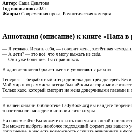
Автор:
Саша Девятова
Год написания:
2025
Жанры:
Современная проза, Романтическая комедия
Аннотация (описание) к книге «Папа в
— Я уезжаю. Искать себя, — говорит жена, застёгивая чемодан
— А дети? — это всё, что я могу выжать из себя.
— Они уже большие. Ты справишься.
В один день меня бросает жена и увольняют с работы.
Теперь я — безработный отец-одиночка для трёх дочерей. Без и
Мой мир программиста всегда был чётким алгоритмом с извест
Только хаос, который смотрит на меня доверчивыми глазами и 
В нашей онлайн-библиотеке LadyBook.org вы найдете творения 
значительное наследие в истории литературы.
На нашем сайте Вы можете скачать или читать онлайн полность
Вы можете выбрать наиболее подходящий формат для вашего устро
дополнение, у нас есть возможность слушать аудиокниги в фор