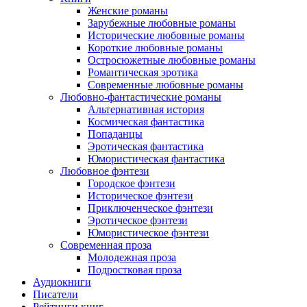
Женские романы
Зарубежные любовные романы
Исторические любовные романы
Короткие любовные романы
Остросюжетные любовные романы
Романтическая эротика
Современные любовные романы
Любовно-фантастические романы
Альтернативная история
Космическая фантастика
Попаданцы
Эротическая фантастика
Юмористическая фантастика
Любовное фэнтези
Городское фэнтези
Историческое фэнтези
Приключенческое фэнтези
Эротическое фэнтези
Юмористическое фэнтези
Современная проза
Молодежная проза
Подростковая проза
Аудиокниги
Писатели
Рейтинги книг