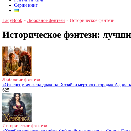
Серии книг
LadyBook
»
Любовное фэнтези
»
Историческое фэнтези
Историческое фэнтези: лучши
Любовное фэнтези
«Отвергнутая жена дракона. Хозяйка мертвого города» Адриан
625
Историческое фэнтези
«Хозяйка проклятого утёса. (не) любимая дракона» Фиона Стал