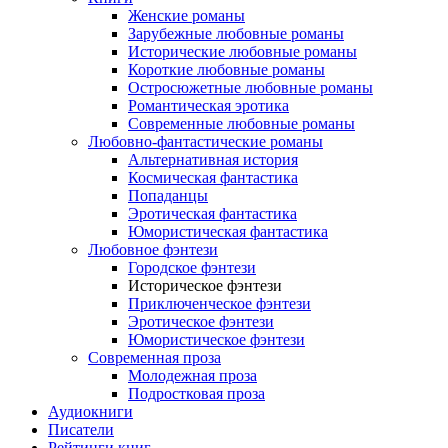
Женские романы
Зарубежные любовные романы
Исторические любовные романы
Короткие любовные романы
Остросюжетные любовные романы
Романтическая эротика
Современные любовные романы
Любовно-фантастические романы
Альтернативная история
Космическая фантастика
Попаданцы
Эротическая фантастика
Юмористическая фантастика
Любовное фэнтези
Городское фэнтези
Историческое фэнтези
Приключенческое фэнтези
Эротическое фэнтези
Юмористическое фэнтези
Современная проза
Молодежная проза
Подростковая проза
Аудиокниги
Писатели
Рейтинги книг