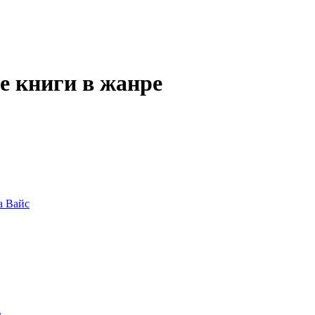
е книги в жанре
а Вайс
ь