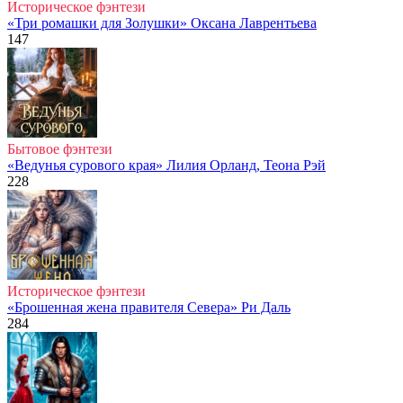
Историческое фэнтези
«Три ромашки для Золушки» Оксана Лаврентьева
147
Бытовое фэнтези
«Ведунья сурового края» Лилия Орланд, Теона Рэй
228
Историческое фэнтези
«Брошенная жена правителя Севера» Ри Даль
284