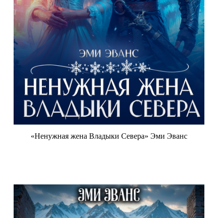
«Ненужная жена Владыки Севера» Эми Эванс