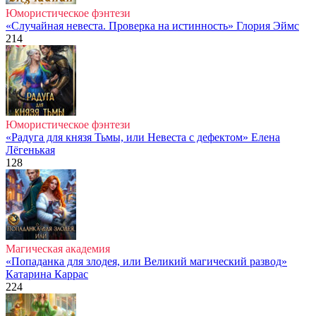
Юмористическое фэнтези
«Случайная невеста. Проверка на истинность» Глория Эймс
214
Юмористическое фэнтези
«Радуга для князя Тьмы, или Невеста с дефектом» Елена
Лёгенькая
128
Магическая академия
«Попаданка для злодея, или Великий магический развод»
Катарина Каррас
224