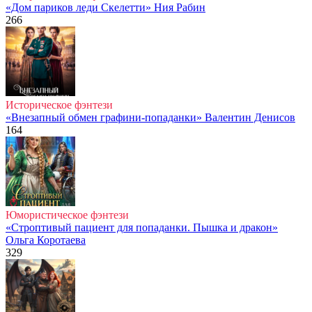
«Дом париков леди Скелетти» Ния Рабин
266
Историческое фэнтези
«Внезапный обмен графини-попаданки» Валентин Денисов
164
Юмористическое фэнтези
«Строптивый пациент для попаданки. Пышка и дракон»
Ольга Коротаева
329