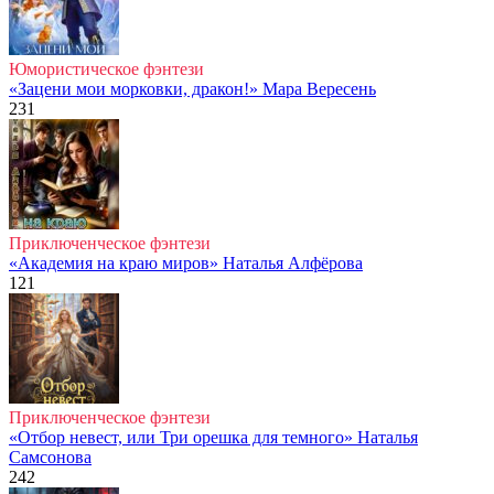
Юмористическое фэнтези
«Зацени мои морковки, дракон!» Мара Вересень
231
Приключенческое фэнтези
«Академия на краю миров» Наталья Алфёрова
121
Приключенческое фэнтези
«Отбор невест, или Три орешка для темного» Наталья
Самсонова
242