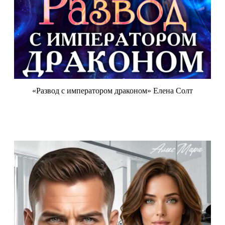
«Развод с императором драконом» Елена Солт