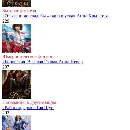
Бытовое фэнтези
«От казни до свадьбы – одна шутка» Анна Крылатая
229
Юмористическое фэнтези
«Боровская. Веселая Глава» Анна Невер
207
Попаданцы в другие миры
«Раб в подарок» Тая Шуи
292