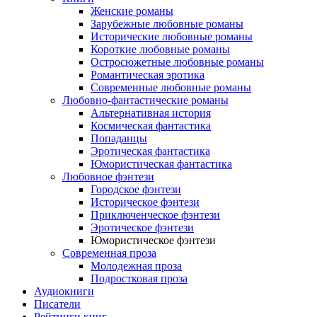
Женские романы
Зарубежные любовные романы
Исторические любовные романы
Короткие любовные романы
Остросюжетные любовные романы
Романтическая эротика
Современные любовные романы
Любовно-фантастические романы
Альтернативная история
Космическая фантастика
Попаданцы
Эротическая фантастика
Юмористическая фантастика
Любовное фэнтези
Городское фэнтези
Историческое фэнтези
Приключенческое фэнтези
Эротическое фэнтези
Юмористическое фэнтези
Современная проза
Молодежная проза
Подростковая проза
Аудиокниги
Писатели
Рейтинги книг