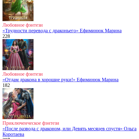
Любовное фэнтези
«Трудности перевода с драконьего» Ефиминюк Марина
228
Любовное фэнтези
«Отдам дракона в хорошие руки!» Ефиминюк Марина
182
Приключенческое фэнтези
«После развода с драконом, или Девять месяцев спустя» Ольга
Коротаева