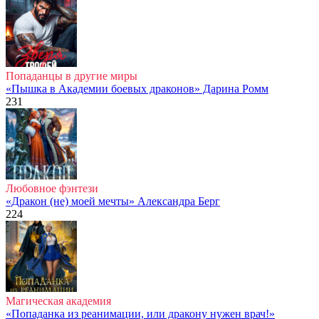
Попаданцы в другие миры
«Пышка в Академии боевых драконов» Дарина Ромм
231
Любовное фэнтези
«Дракон (не) моей мечты» Александра Берг
224
Магическая академия
«Попаданка из реанимации, или дракону нужен врач!»