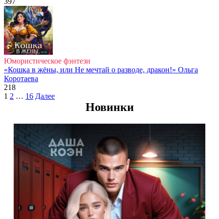
397
Юмористическое фэнтези
«Кошка в жёны, или Не мечтай о разводе, дракон!» Ольга
Коротаева
218
Пагинация
1
2
…
16
Далее
записей
Новинки