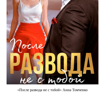
«После развода не с тобой» Анна Томченко