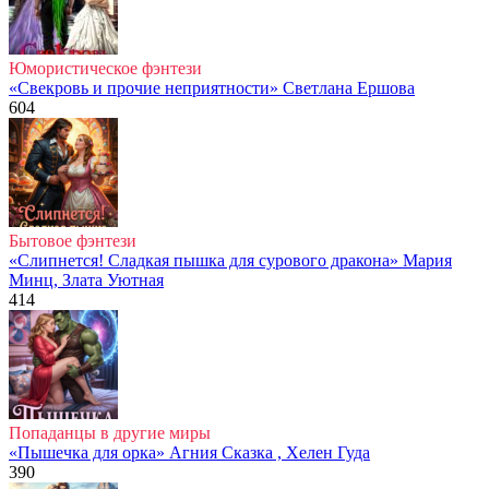
Юмористическое фэнтези
«Свекровь и прочие неприятности» Светлана Ершова
604
Бытовое фэнтези
«Слипнется! Сладкая пышка для сурового дракона» Мария
Минц, Злата Уютная
414
Попаданцы в другие миры
«Пышечка для орка» Агния Сказка , Хелен Гуда
390