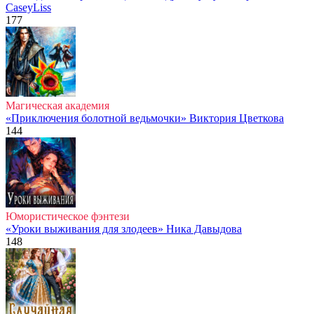
CaseyLiss
177
Магическая академия
«Приключения болотной ведьмочки» Виктория Цветкова
144
Юмористическое фэнтези
«Уроки выживания для злодеев» Ника Давыдова
148