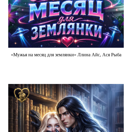
«Мужья на месяц для землянки» Ллина Айс, Ася Рыба