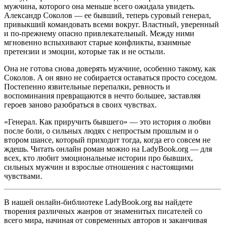
мужчина, которого она меньше всего ожидала увидеть.
Александр Соколов — ее бывший, теперь суровый генерал,
привыкший командовать всеми вокруг. Властный, уверенный
и по-прежнему опасно привлекательный. Между ними
мгновенно вспыхивают старые конфликты, взаимные
претензии и эмоции, которые так и не остыли.
Она не готова снова доверять мужчине, особенно такому, как
Соколов. А он явно не собирается оставаться просто соседом.
Постепенно язвительные перепалки, ревность и
воспоминания превращаются в нечто большее, заставляя
героев заново разобраться в своих чувствах.
«Генерал. Как приручить бывшего» — это история о любви
после боли, о сильных людях с непростым прошлым и о
втором шансе, который приходит тогда, когда его совсем не
ждешь. Читать онлайн роман можно на LadyBook.org — для
всех, кто любит эмоциональные истории про бывших,
сильных мужчин и взрослые отношения с настоящими
чувствами.
В нашей онлайн-библиотеке LadyBook.org вы найдете
творения различных жанров от знаменитых писателей со
всего мира, начиная от современных авторов и заканчивая