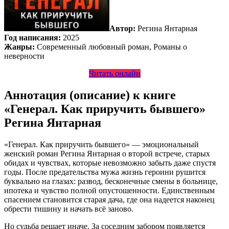
Автор:
Регина Янтарная
Год написания:
2025
Жанры:
Современный любовный роман, Романы о
неверности
Читать онлайн
Аннотация (описание) к книге
«Генерал. Как приручить бывшего»
Регина Янтарная
«Генерал. Как приручить бывшего» — эмоциональный
женский роман Регина Янтарная о второй встрече, старых
обидах и чувствах, которые невозможно забыть даже спустя
годы. После предательства мужа жизнь героини рушится
буквально на глазах: развод, бесконечные смены в больнице,
ипотека и чувство полной опустошенности. Единственным
спасением становится старая дача, где она надеется наконец
обрести тишину и начать всё заново.
Но судьба решает иначе. За соседним забором появляется