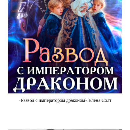
«Развод с императором драконом» Елена Солт