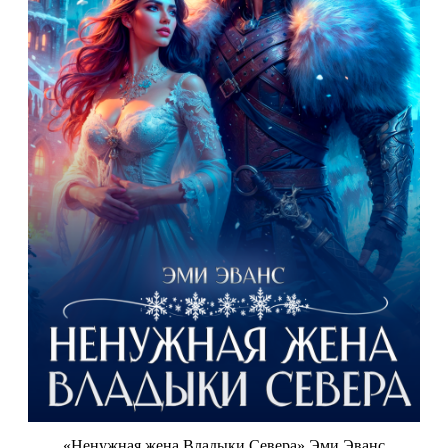
«Ненужная жена Владыки Севера» Эми Эванс