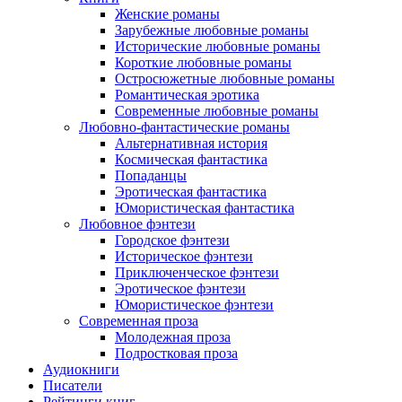
Женские романы
Зарубежные любовные романы
Исторические любовные романы
Короткие любовные романы
Остросюжетные любовные романы
Романтическая эротика
Современные любовные романы
Любовно-фантастические романы
Альтернативная история
Космическая фантастика
Попаданцы
Эротическая фантастика
Юмористическая фантастика
Любовное фэнтези
Городское фэнтези
Историческое фэнтези
Приключенческое фэнтези
Эротическое фэнтези
Юмористическое фэнтези
Современная проза
Молодежная проза
Подростковая проза
Аудиокниги
Писатели
Рейтинги книг