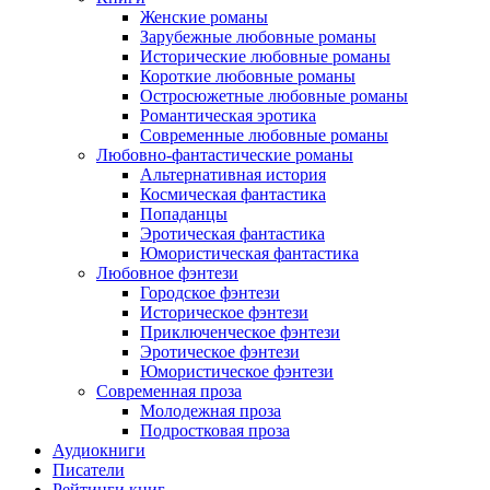
Женские романы
Зарубежные любовные романы
Исторические любовные романы
Короткие любовные романы
Остросюжетные любовные романы
Романтическая эротика
Современные любовные романы
Любовно-фантастические романы
Альтернативная история
Космическая фантастика
Попаданцы
Эротическая фантастика
Юмористическая фантастика
Любовное фэнтези
Городское фэнтези
Историческое фэнтези
Приключенческое фэнтези
Эротическое фэнтези
Юмористическое фэнтези
Современная проза
Молодежная проза
Подростковая проза
Аудиокниги
Писатели
Рейтинги книг