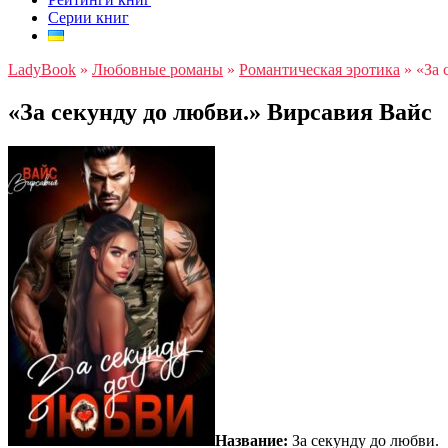
Серии книг
LadyBook
»
Любовные романы
»
Романтическая эротика
»
«За 
«За секунду до любви.» Вирсавия Вайс
Название:
За секунду до любви.