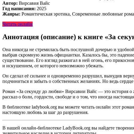
Автор:
Вирсавия Вайс
Год написания:
2025
Жанры:
Романтическая эротика, Современные любовные ром
Читать онлайн
Аннотация (описание) к книге «За секу
Она никогда не стремилась быть послушной дочерью и удобной 
выбрав скромную жизнь официантки. Казалось бы, это падение,
существование. Его взгляд разжигал в ней огонь, его прикосн
и искушением, от которого невозможно убежать.
Он сделал её сильнее и одновременно разрушил, вынудив вернут
подчиниться и забыть о собственных желаниях. Но ведь сердце
Роман «За секунду до любви» Вирсавии Вайс — это история о 
рассказ о боли, гордости, свободе и о том, что иногда настоящ
В библиотеке ladybook.org вы можете читать онлайн этот рома
настоящую любовь за шаг до разрушения.
В нашей онлайн-библиотеке LadyBook.org вы найдете творения 
значительное наследие в истории литературы.