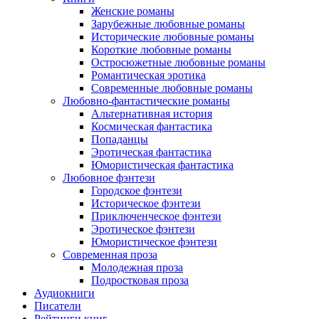
Женские романы
Зарубежные любовные романы
Исторические любовные романы
Короткие любовные романы
Остросюжетные любовные романы
Романтическая эротика
Современные любовные романы
Любовно-фантастические романы
Альтернативная история
Космическая фантастика
Попаданцы
Эротическая фантастика
Юмористическая фантастика
Любовное фэнтези
Городское фэнтези
Историческое фэнтези
Приключенческое фэнтези
Эротическое фэнтези
Юмористическое фэнтези
Современная проза
Молодежная проза
Подростковая проза
Аудиокниги
Писатели
Рейтинги книг