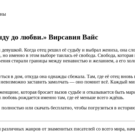
аны
нду до любви.» Вирсавия Вайс
девушкой. Когда отец решил её судьбу и выбрал жениха, она сло
 но именно в этом выборе таилась её свобода. Свобода, которая
овения стирали границы между ненавистью и желанием, а его хо
ься в дом, откуда она однажды сбежала. Там, где её отец вновь
 невозможно заставить замолчать — оно помнит всё. Каждый миг
женщине, которая бросает вызов судьбе и отказывается быть ма
ая любовь рождается именно там, где её меньше всего ждёшь.
н полностью или скачать бесплатно, чтобы погрузиться в истори
различных жанров от знаменитых писателей со всего мира, начи