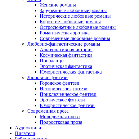
Женские романы
Зарубежные любовные романы
Исторические любовные романы
Короткие любовные романы
Остросюжетные любовные романы
Романтическая эротика
Современные любовные романы
Любовно-фантастические романы
Альтернативная история
Космическая фантастика
Попаданцы
Эротическая фантастика
Юмористическая фантастика
Любовное фэнтези
Городское фэнтези
Историческое фэнтези
Приключенческое фэнтези
Эротическое фэнтези
Юмористическое фэнтези
Современная проза
Молодежная проза
Подростковая проза
Аудиокниги
Писатели
Рейтинги книг