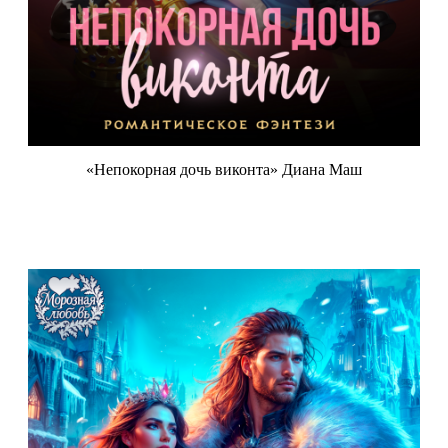
«Непокорная дочь виконта» Диана Маш