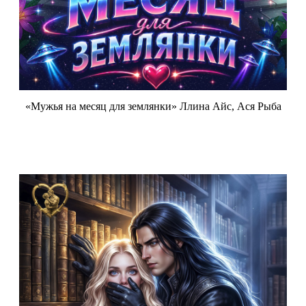
«Мужья на месяц для землянки» Ллина Айс, Ася Рыба