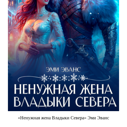
«Ненужная жена Владыки Севера» Эми Эванс