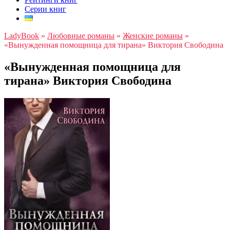
Серии книг
LadyBook
»
Любовные романы
»
Женские романы
»
«Вынужденная помощница для тирана» Виктория Свободина
«Вынужденная помощница для
тирана» Виктория Свободина