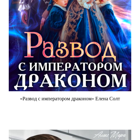
«Развод с императором драконом» Елена Солт