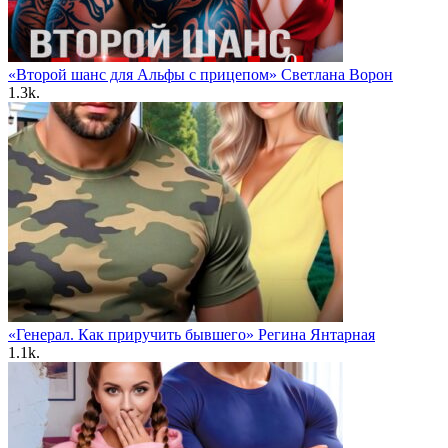
«Второй шанс для Альфы с прицепом» Светлана Ворон
1.3k.
«Генерал. Как приручить бывшего» Регина Янтарная
1.1k.