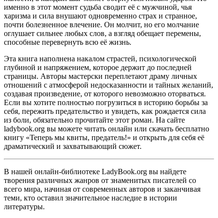
именно в этот момент судьба сводит её с мужчиной, чья
харизма и сила внушают одновременно страх и странное,
почти болезненное влечение. Он молчит, но его молчание
оглушает сильнее любых слов, а взгляд обещает перемены,
способные перевернуть всю её жизнь.
Эта книга наполнена накалом страстей, психологической
глубиной и напряжением, которое держит до последней
страницы. Авторы мастерски переплетают драму личных
отношений с атмосферой недосказанности и тайных желаний,
создавая произведение, от которого невозможно оторваться.
Если вы хотите полностью погрузиться в историю борьбы за
себя, пережить предательство и увидеть, как рождается сила
из боли, обязательно прочитайте этот роман. На сайте
ladybook.org вы можете читать онлайн или скачать бесплатно
книгу «Теперь мы квиты, предатель!» и открыть для себя её
драматический и захватывающий сюжет.
В нашей онлайн-библиотеке LadyBook.org вы найдете
творения различных жанров от знаменитых писателей со
всего мира, начиная от современных авторов и заканчивая
теми, кто оставил значительное наследие в истории
литературы.