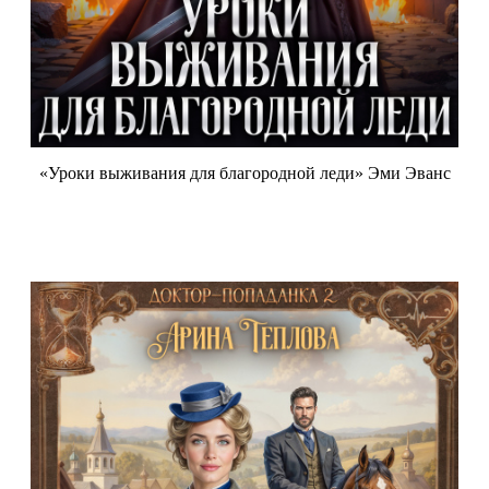
«Уроки выживания для благородной леди» Эми Эванс