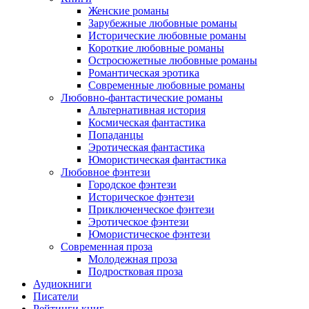
Женские романы
Зарубежные любовные романы
Исторические любовные романы
Короткие любовные романы
Остросюжетные любовные романы
Романтическая эротика
Современные любовные романы
Любовно-фантастические романы
Альтернативная история
Космическая фантастика
Попаданцы
Эротическая фантастика
Юмористическая фантастика
Любовное фэнтези
Городское фэнтези
Историческое фэнтези
Приключенческое фэнтези
Эротическое фэнтези
Юмористическое фэнтези
Современная проза
Молодежная проза
Подростковая проза
Аудиокниги
Писатели
Рейтинги книг