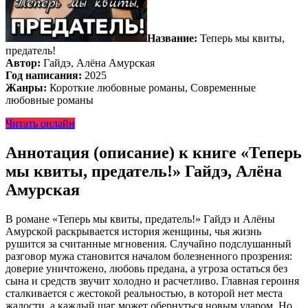
Название:
Теперь мы квиты,
предатель!
Автор:
Гайдэ, Алёна Амурская
Год написания:
2025
Жанры:
Короткие любовные романы, Современные
любовные романы
Читать онлайн
Аннотация (описание) к книге «Теперь
мы квиты, предатель!» Гайдэ, Алёна
Амурская
В романе «Теперь мы квиты, предатель!» Гайдэ и Алёны
Амурской раскрывается история женщины, чья жизнь
рушится за считанные мгновения. Случайно подслушанный
разговор мужа становится началом болезненного прозрения:
доверие уничтожено, любовь предана, а угроза остаться без
сына и средств звучит холодно и расчетливо. Главная героиня
сталкивается с жестокой реальностью, в которой нет места
жалости, а каждый шаг может обернуться новым ударом. Но