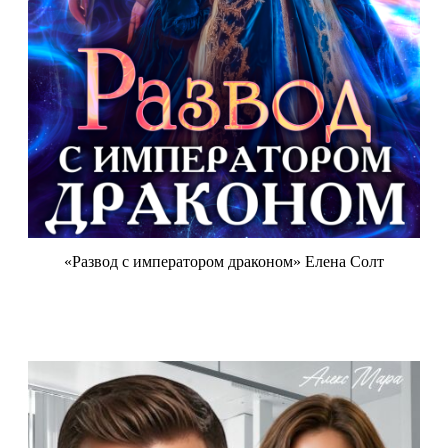
«Развод с императором драконом» Елена Солт