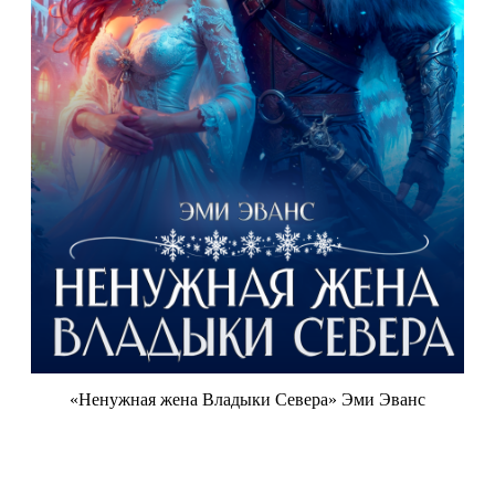
«Ненужная жена Владыки Севера» Эми Эванс