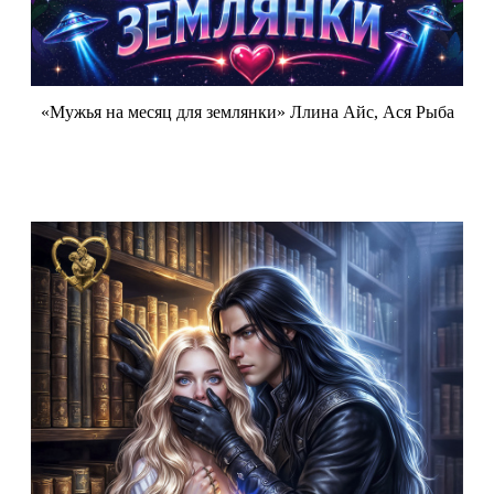
«Мужья на месяц для землянки» Ллина Айс, Ася Рыба