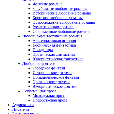
Женские романы
Зарубежные любовные романы
Исторические любовные романы
Короткие любовные романы
Остросюжетные любовные романы
Романтическая эротика
Современные любовные романы
Любовно-фантастические романы
Альтернативная история
Космическая фантастика
Попаданцы
Эротическая фантастика
Юмористическая фантастика
Любовное фэнтези
Городское фэнтези
Историческое фэнтези
Приключенческое фэнтези
Эротическое фэнтези
Юмористическое фэнтези
Современная проза
Молодежная проза
Подростковая проза
Аудиокниги
Писатели
Рейтинги книг