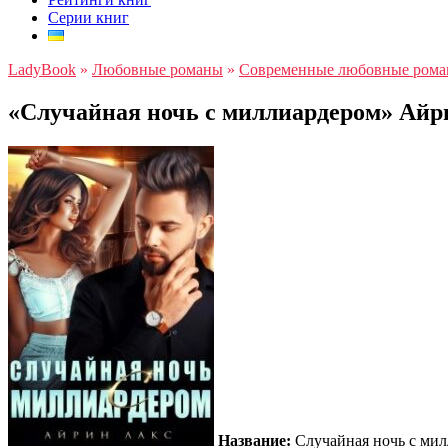
Серии книг
LadyBook
»
Любовные романы
»
Современные любовные ром
«Случайная ночь с миллиардером» Айр
Название:
Случайная ночь с ми