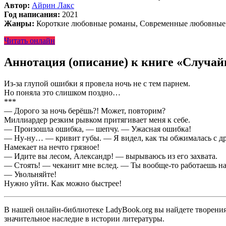
Автор:
Айрин Лакс
Год написания:
2021
Жанры:
Короткие любовные романы, Современные любовные
Читать онлайн
Аннотация (описание) к книге «Случай
Из-за глупой ошибки я провела ночь не с тем парнем.
Но поняла это слишком поздно…
***
— Дорого за ночь берёшь?! Может, повторим?
Миллиардер резким рывком притягивает меня к себе.
— Произошла ошибка, — шепчу. — Ужасная ошибка!
— Ну-ну… — кривит губы. — Я видел, как ты обжималась с др
Намекает на нечто грязное!
— Идите вы лесом, Александр! — вырываюсь из его захвата.
— Стоять! — чеканит мне вслед. — Ты вообще-то работаешь на
— Увольняйте!
Нужно уйти. Как можно быстрее!
В нашей онлайн-библиотеке LadyBook.org вы найдете творения 
значительное наследие в истории литературы.