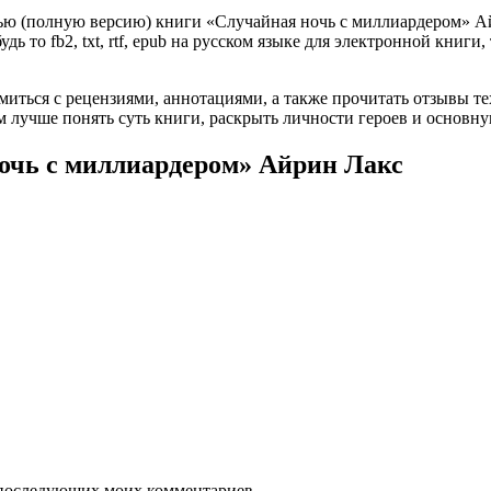
ью (полную версию) книги «Случайная ночь с миллиардером» Айр
ь то fb2, txt, rtf, epub на русском языке для электронной книги
омиться с рецензиями, аннотациями, а также прочитать отзывы т
 лучше понять суть книги, раскрыть личности героев и основн
ночь с миллиардером» Айрин Лакс
ля последующих моих комментариев.