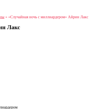
аны
»
«Случайная ночь с миллиардером» Айрин Лакс
ин Лакс
ллиардером