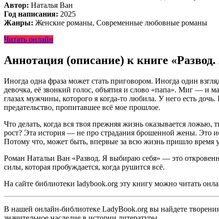
Автор:
Наталья Ван
Год написания:
2025
Жанры:
Женские романы, Современные любовные романы
Читать онлайн
Аннотация (описание) к книге «Развод
Иногда одна фраза может стать приговором. Иногда один взгля
девочка, её звонкий голос, объятия и слово «папа». Миг — и м
глазах мужчины, которого я когда-то любила. У него есть дочь.
предательство, пропитавшее всё мое прошлое.
Что делать, когда вся твоя прежняя жизнь оказывается ложью, 
рост? Эта история — не про страдания брошенной жены. Это ис
Потому что, может быть, впервые за всю жизнь пришло время у
Роман Натальи Ван «Развод. Я выбираю себя» — это откровенно
силы, которая пробуждается, когда рушится всё.
На сайте библиотеки ladybook.org эту книгу можно читать онла
В нашей онлайн-библиотеке LadyBook.org вы найдете творения 
значительное наследие в истории литературы.