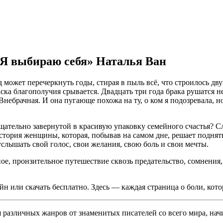
. Я выбираю себя» Наталья Ван
д может перечеркнуть годы, стирая в пыль всё, что строилось д
аска благополучия срывается. Двадцать три года брака рушатся н
 Внебрачная. И она пугающе похожа на ту, о ком я подозревала, н
тщательно завернутой в красивую упаковку семейного счастья? С
тория женщины, которая, побывав на самом дне, решает поднятьс
слышать свой голос, свои желания, свою боль и свои мечты.
е, пронзительное путешествие сквозь предательство, сомнения,
йн или скачать бесплатно. Здесь — каждая страница о боли, кото
различных жанров от знаменитых писателей со всего мира, начи