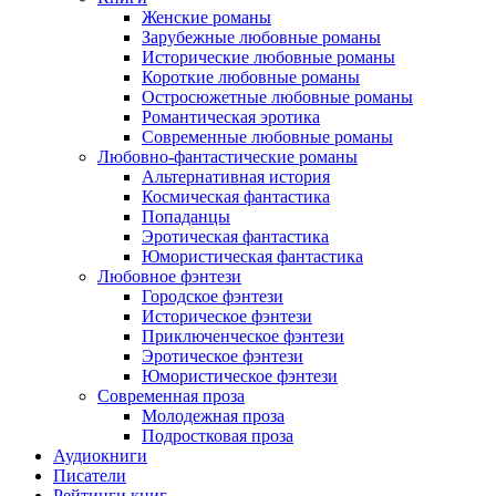
Женские романы
Зарубежные любовные романы
Исторические любовные романы
Короткие любовные романы
Остросюжетные любовные романы
Романтическая эротика
Современные любовные романы
Любовно-фантастические романы
Альтернативная история
Космическая фантастика
Попаданцы
Эротическая фантастика
Юмористическая фантастика
Любовное фэнтези
Городское фэнтези
Историческое фэнтези
Приключенческое фэнтези
Эротическое фэнтези
Юмористическое фэнтези
Современная проза
Молодежная проза
Подростковая проза
Аудиокниги
Писатели
Рейтинги книг