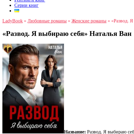
Серии книг
LadyBook
»
Любовные романы
»
Женские романы
»
«Развод. Я
«Развод. Я выбираю себя» Наталья Ван
Название:
Развод. Я выбираю се