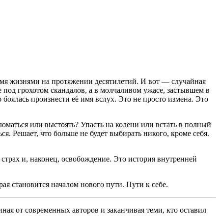
вумя жизнями на протяжении десятилетий. И вот — случайная
е под грохотом скандалов, а в молчаливом ужасе, застывшем в
о боялась произнести её имя вслух. Это не просто измена. Это
ломаться или выстоять? Упасть на колени или встать в полный
я. Решает, что больше не будет выбирать никого, кроме себя.
 страх и, наконец, освобождение. Это история внутренней
рая становится началом нового пути. Пути к себе.
ная от современных авторов и заканчивая теми, кто оставил