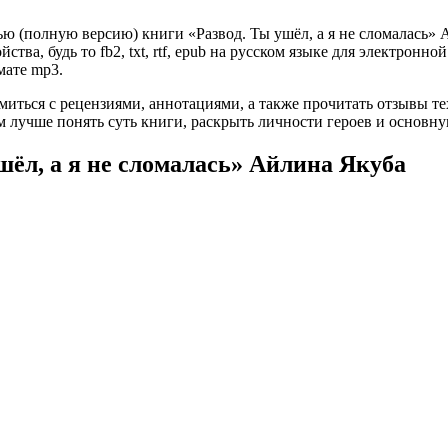
ю (полную версию) книги «Развод. Ты ушёл, а я не сломалась» А
ва, будь то fb2, txt, rtf, epub на русском языке для электронно
мате mp3.
омиться с рецензиями, аннотациями, а также прочитать отзывы т
 лучше понять суть книги, раскрыть личности героев и основн
шёл, а я не сломалась» Айлина Якуба