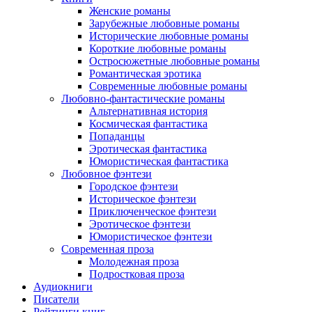
Женские романы
Зарубежные любовные романы
Исторические любовные романы
Короткие любовные романы
Остросюжетные любовные романы
Романтическая эротика
Современные любовные романы
Любовно-фантастические романы
Альтернативная история
Космическая фантастика
Попаданцы
Эротическая фантастика
Юмористическая фантастика
Любовное фэнтези
Городское фэнтези
Историческое фэнтези
Приключенческое фэнтези
Эротическое фэнтези
Юмористическое фэнтези
Современная проза
Молодежная проза
Подростковая проза
Аудиокниги
Писатели
Рейтинги книг