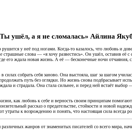
 Ты ушёл, а я не сломалась» Айлина Яку
рушится у неё под ногами. Когда-то казалось, что любовь и дов
е страшные слова — «я хочу развестись». Он ушёл, оставив её 
 где его ждала новая жизнь. А её — бесконечные ночи отчаяния,
в силах собрать себя заново. Она выстояла, шаг за шагом училас
 продолжать путь без оглядки. Но жизнь снова подбрасывает исп
 ждала и страдала. Она стала сильнее, и перед ней встаёт выбор
й жизни, как любовь к себе и верность своим принципам помога
онзительный рассказ о предательстве, стойкости и новой надежд
 от утраты к возрождению и понять, что настоящая сила всегда р
различных жанров от знаменитых писателей со всего мира, начи