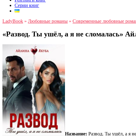
Серии книг
LadyBook
»
Любовные романы
»
Современные любовные ром
«Развод. Ты ушёл, а я не сломалась» А
Название:
Развод. Ты ушёл, а я н