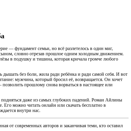
ба
ерие — фундамент семьи, но всё разлетелось в один миг,
с сыном, словно отрезав прошлое одним холодным движением.
 слёзы в подушку и тишина, которая кричала громче любого
ь дышать без боли, жила ради ребёнка и ради самой себя. И вот
ытание: мужчина, который бросил её, возвращается. Он хочет
 — позволить прошлому снова ворваться в настоящее или
ют подняться даже из самых глубоких падений. Роман Айлины
е. Его можно читать онлайн или скачать бесплатно в
ождается внутри нас.
ная от современных авторов и заканчивая теми, кто оставил