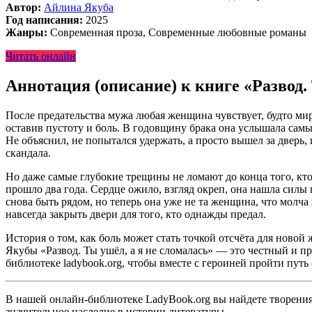
Автор:
Айлина Якуба
Год написания:
2025
Жанры:
Современная проза, Современные любовные романы
Читать онлайн
Аннотация (описание) к книге «Развод.
После предательства мужа любая женщина чувствует, будто мир 
оставив пустоту и боль. В годовщину брака она услышала самы
Не объяснил, не попытался удержать, а просто вышел за дверь,
скандала.
Но даже самые глубокие трещины не ломают до конца того, кто 
прошло два года. Сердце ожило, взгляд окреп, она нашла силы
снова быть рядом, но теперь она уже не та женщина, что молча
навсегда закрыть двери для того, кто однажды предал.
История о том, как боль может стать точкой отсчёта для ново
Якубы «Развод. Ты ушёл, а я не сломалась» — это честный и пр
библиотеке ladybook.org, чтобы вместе с героиней пройти путь
В нашей онлайн-библиотеке LadyBook.org вы найдете творения 
значительное наследие в истории литературы.