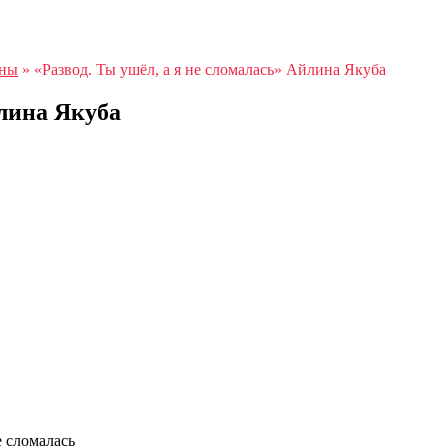
аны
»
«Развод. Ты ушёл, а я не сломалась» Айлина Якуба
йлина Якуба
е сломалась