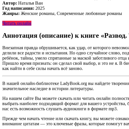
Автор:
Наталья Ван
Год написания:
2025
Жанры:
Женские романы, Современные любовные романы
Читать онлайн
Аннотация (описание) к книге «Развод.
Внезапная правда обрушивается, как удар, от которого невозмо
делили все радости и испытания. Но одно случайное слово, по
ребёнок, тайны, умело спрятанные за маской заботливого отца
Пришло время признать: он сделал свой выбор, и это не я. В б
как найти в себе силы начать всё заново.
В нашей онлайн-библиотеке LadyBook.org вы найдете творения 
значительное наследие в истории литературы.
На нашем сайте Вы можете скачать или читать онлайн полность
выбрать наиболее подходящий формат для вашего устройства, буд
нас есть возможность слушать аудиокниги в формате mp3.
Прежде чем начать чтение или скачать книгу, вы можете ознак
внимание цитатам — это ключевые фразы, которые помогут вам