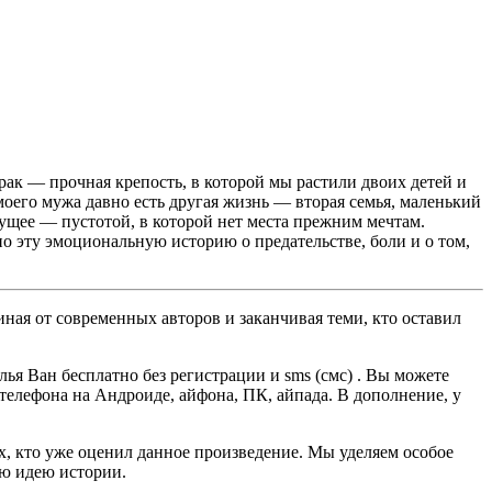
брак — прочная крепость, в которой мы растили двоих детей и
моего мужа давно есть другая жизнь — вторая семья, маленький
дущее — пустотой, в которой нет места прежним мечтам.
но эту эмоциональную историю о предательстве, боли и о том,
ная от современных авторов и заканчивая теми, кто оставил
ья Ван бесплатно без регистрации и sms (смс) . Вы можете
, телефона на Андроиде, айфона, ПК, айпада. В дополнение, у
ех, кто уже оценил данное произведение. Мы уделяем особое
ую идею истории.