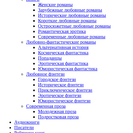
Женские романы
Зарубежные любовные романы
Исторические любовные романы
Короткие любовные романы
Остросюжетные любовные романы
Романтическая эротика
Современные любовные романы
Любовно-фантастические романы
Альтернативная история
Космическая фантастика
Попаданцы
Эротическая фантастика
Юмористическая фантастика
Любовное фэнтези
Городское фэнтези
Историческое фэнтези
Приключенческое фэнтези
Эротическое фэнтези
Юмористическое фэнтези
Современная проза
Молодежная проза
Подростковая проза
Аудиокниги
Писатели
Рейтинги книг