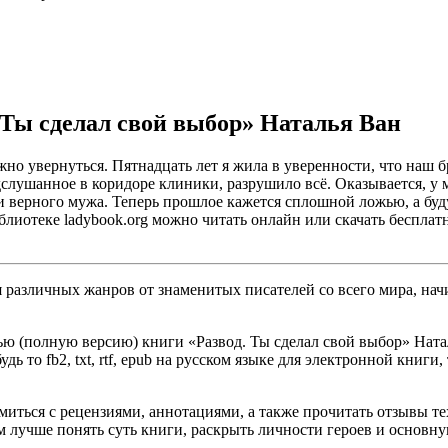
 Ты сделал свой выбор» Наталья Ван
жно увернуться. Пятнадцать лет я жила в уверенности, что наш 
дслушанное в коридоре клиники, разрушило всё. Оказывается, у 
 и верного мужа. Теперь прошлое кажется сплошной ложью, а бу
иблиотеке ladybook.org можно читать онлайн или скачать бесплат
различных жанров от знаменитых писателей со всего мира, начи
ю (полную версию) книги «Развод. Ты сделал свой выбор» Натал
ь то fb2, txt, rtf, epub на русском языке для электронной книги
омиться с рецензиями, аннотациями, а также прочитать отзывы т
 лучше понять суть книги, раскрыть личности героев и основн