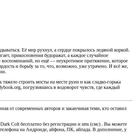
дываться. Её мир рухнул, а сердце покрылось ледяной коркой.
игает, прикосновения будоражат, а каждое случайное
 и воспоминаний, но ещё — неукротимое притяжение, которое
дость и борьбу за то, что, возможно, уже утрачено. И всё же,
ии.
к тяжело строить мосты на месте руин и как сладко-горька
dybook.org, погрузившись в водоворот чувств, где каждый
ная от современных авторов и заканчивая теми, кто оставил
ark Colt бесплатно без регистрации и sms (смс) . Вы можете
, телефона на Андроиде, айфона, ПК, айпада. В дополнение, у