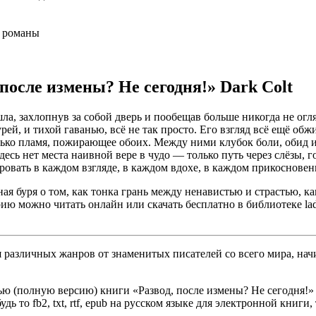
 романы
после измены? Не сегодня!» Dark Colt
а, захлопнув за собой дверь и пообещав больше никогда не огля
ей, и тихой гаванью, всё не так просто. Его взгляд всё ещё обж
олько пламя, пожирающее обоих. Между ними клубок боли, обид
сь нет места наивной вере в чудо — только путь через слёзы, гор
ировать в каждом взгляде, в каждом вдохе, в каждом прикосновен
я буря о том, как тонка грань между ненавистью и страстью, ка
орию можно читать онлайн или скачать бесплатно в библиотеке la
различных жанров от знаменитых писателей со всего мира, начи
ю (полную версию) книги «Развод, после измены? Не сегодня!» D
ь то fb2, txt, rtf, epub на русском языке для электронной книги