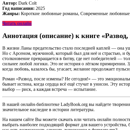
Автор:
Dark Colt
Год написания:
2025
Жанры:
Короткие любовные романы, Современные любовные
Читать онлайн
Аннотация (описание) к книге «Развод, 
В жизни Ланы предательство стало последней каплей — она ушл
Но с Арсеном, мужчиной, который был для неё и страстью, и бур
столкновение превращается в битву, где нет победителей — т
сильнее любой логики. Это не история о лёгком примирении. Зде
когда любовь, казалось бы, угасает, желание продолжает пульс
Роман «Развод, после измены? Не сегодня!» — это эмоциональна
бывает истина, когда сердца всё ещё стучат в унисон. Эту ист
выбор — риск, а каждая встреча — испытание.
В нашей онлайн-библиотеке LadyBook.org вы найдете творения 
значительное наследие в истории литературы.
На нашем сайте Вы можете скачать или читать онлайн полность
выбрать наиболее подходящий формат для вашего устройства, буд
нас есть возможность слушать аудиокниги в формате mp3.