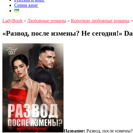
Серии книг
LadyBook
»
Любовные романы
»
Короткие любовные романы
«Развод, после измены? Не сегодня!» Da
Название:
Развод, после измены?