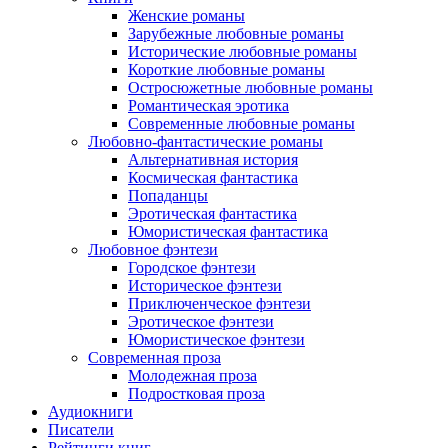
Женские романы
Зарубежные любовные романы
Исторические любовные романы
Короткие любовные романы
Остросюжетные любовные романы
Романтическая эротика
Современные любовные романы
Любовно-фантастические романы
Альтернативная история
Космическая фантастика
Попаданцы
Эротическая фантастика
Юмористическая фантастика
Любовное фэнтези
Городское фэнтези
Историческое фэнтези
Приключенческое фэнтези
Эротическое фэнтези
Юмористическое фэнтези
Современная проза
Молодежная проза
Подростковая проза
Аудиокниги
Писатели
Рейтинги книг