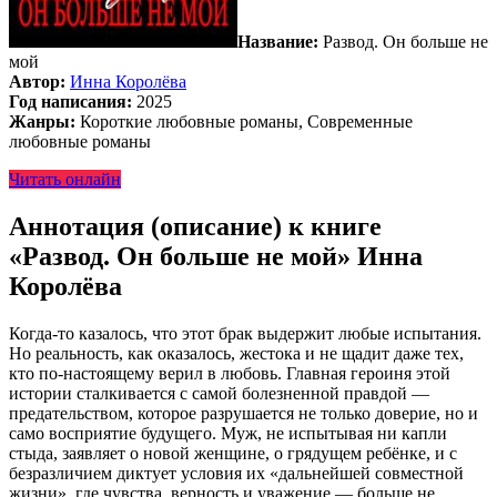
Название:
Развод. Он больше не
мой
Автор:
Инна Королёва
Год написания:
2025
Жанры:
Короткие любовные романы, Современные
любовные романы
Читать онлайн
Аннотация (описание) к книге
«Развод. Он больше не мой» Инна
Королёва
Когда-то казалось, что этот брак выдержит любые испытания.
Но реальность, как оказалось, жестока и не щадит даже тех,
кто по-настоящему верил в любовь. Главная героиня этой
истории сталкивается с самой болезненной правдой —
предательством, которое разрушается не только доверие, но и
само восприятие будущего. Муж, не испытывая ни капли
стыда, заявляет о новой женщине, о грядущем ребёнке, и с
безразличием диктует условия их «дальнейшей совместной
жизни», где чувства, верность и уважение — больше не