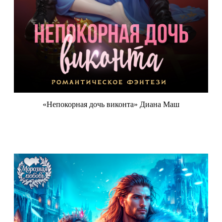
«Непокорная дочь виконта» Диана Маш