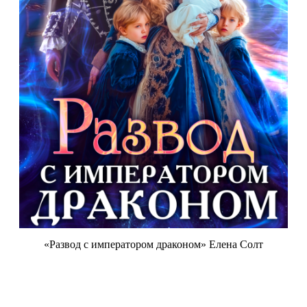
«Развод с императором драконом» Елена Солт