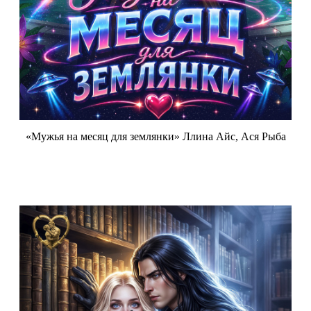
«Мужья на месяц для землянки» Ллина Айс, Ася Рыба