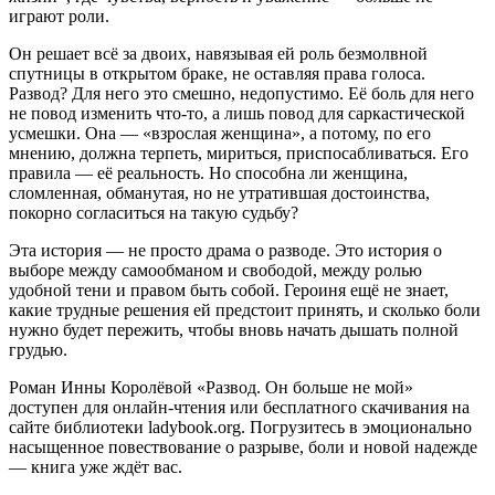
играют роли.
Он решает всё за двоих, навязывая ей роль безмолвной
спутницы в открытом браке, не оставляя права голоса.
Развод? Для него это смешно, недопустимо. Её боль для него
не повод изменить что-то, а лишь повод для саркастической
усмешки. Она — «взрослая женщина», а потому, по его
мнению, должна терпеть, мириться, приспосабливаться. Его
правила — её реальность. Но способна ли женщина,
сломленная, обманутая, но не утратившая достоинства,
покорно согласиться на такую судьбу?
Эта история — не просто драма о разводе. Это история о
выборе между самообманом и свободой, между ролью
удобной тени и правом быть собой. Героиня ещё не знает,
какие трудные решения ей предстоит принять, и сколько боли
нужно будет пережить, чтобы вновь начать дышать полной
грудью.
Роман Инны Королёвой «Развод. Он больше не мой»
доступен для онлайн-чтения или бесплатного скачивания на
сайте библиотеки ladybook.org. Погрузитесь в эмоционально
насыщенное повествование о разрыве, боли и новой надежде
— книга уже ждёт вас.