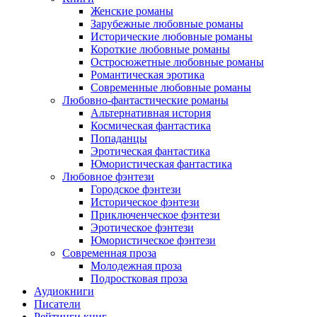
Женские романы
Зарубежные любовные романы
Исторические любовные романы
Короткие любовные романы
Остросюжетные любовные романы
Романтическая эротика
Современные любовные романы
Любовно-фантастические романы
Альтернативная история
Космическая фантастика
Попаданцы
Эротическая фантастика
Юмористическая фантастика
Любовное фэнтези
Городское фэнтези
Историческое фэнтези
Приключенческое фэнтези
Эротическое фэнтези
Юмористическое фэнтези
Современная проза
Молодежная проза
Подростковая проза
Аудиокниги
Писатели
Рейтинги книг