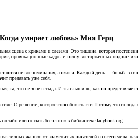
 Когда умирает любовь» Мия Герц
ная сцена с криками и слезами. Это тишина, которая постепенно 
 сторис, провокационные кадры и толпу восторженных подписчик
стаются не воспоминания, а ожоги. Каждый день — борьба за вним
чит предавать уже себя.
ная, та, что не знает стыда. И ты слышишь, как он представляет
 силе. О решении, которое способно спасти. Потому что иногда с
онлайн или скачать бесплатно в библиотеке ladybook.org.
различных жанров от знаменитых писателей со всего мира, начи