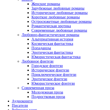
Женские романы
Зарубежные любовные романы
Исторические любовные романы
Короткие любовные романы
Остросюжетные любовные романы
Романтическая эротика
Современные любовные романы
Любовно-фантастические романы
Альтернативная история
Космическая фантастика
Попаданцы
Эротическая фантастика
Юмористическая фантастика
Любовное фэнтези
Городское фэнтези
Историческое фэнтези
Приключенческое фэнтези
Эротическое фэнтези
Юмористическое фэнтези
Современная проза
Молодежная проза
Подростковая проза
Аудиокниги
Писатели
Рейтинги книг