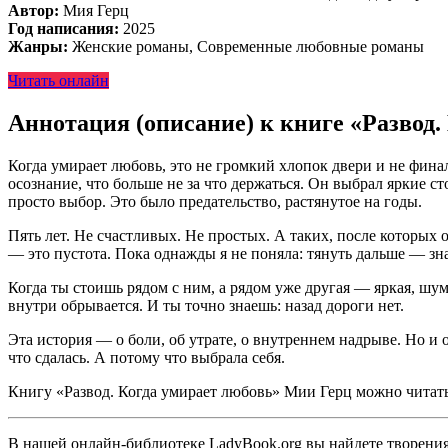
Автор:
Мия Герц
Год написания:
2025
Жанры:
Женские романы, Современные любовные романы
Читать онлайн
Аннотация (описание) к книге «Развод.
Когда умирает любовь, это не громкий хлопок двери и не финаль
осознание, что больше не за что держаться. Он выбрал яркие
просто выбор. Это было предательство, растянутое на годы.
Пять лет. Не счастливых. Не простых. А таких, после которых о
— это пустота. Пока однажды я не поняла: тянуть дальше — зна
Когда ты стоишь рядом с ним, а рядом уже другая — яркая, шум
внутри обрывается. И ты точно знаешь: назад дороги нет.
Эта история — о боли, об утрате, о внутреннем надрыве. Но и о
что сдалась. А потому что выбрала себя.
Книгу «Развод. Когда умирает любовь» Мии Герц можно читать 
В нашей онлайн-библиотеке LadyBook.org вы найдете творения 