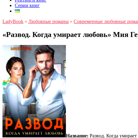
Серии книг
LadyBook
»
Любовные романы
»
Современные любовные ром
«Развод. Когда умирает любовь» Мия Г
Название:
Развод. Когда умирает