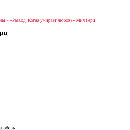
аны
»
«Развод. Когда умирает любовь» Мия Герц
ерц
 любовь