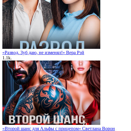
«Развод. Зуб даю, не изменял!» Вера Рэй
1.1k.
«Второй шанс для Альфы с прицепом» Светлана Ворон