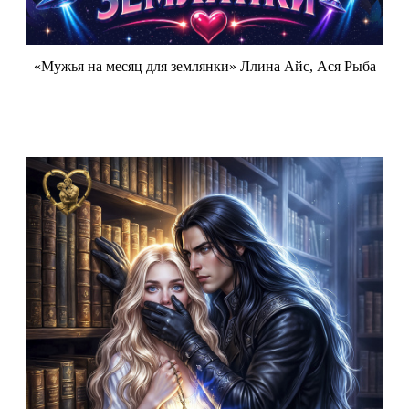
«Мужья на месяц для землянки» Ллина Айс, Ася Рыба