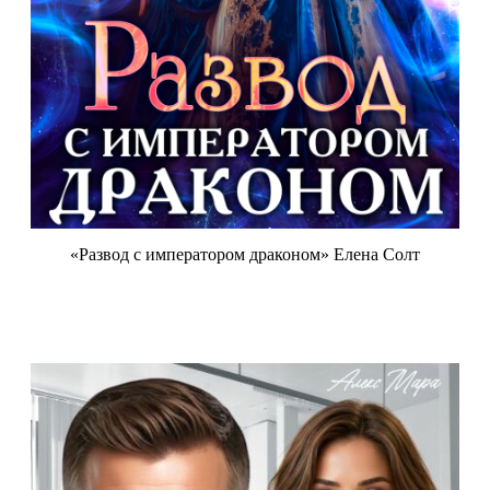
«Развод с императором драконом» Елена Солт