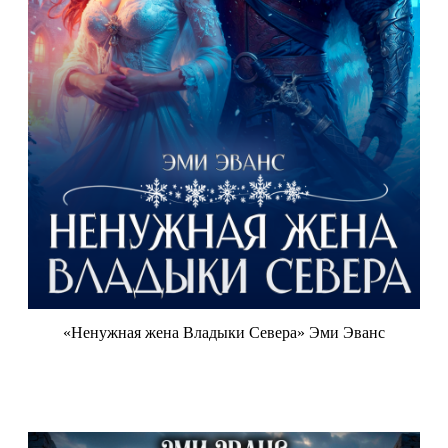
«Ненужная жена Владыки Севера» Эми Эванс