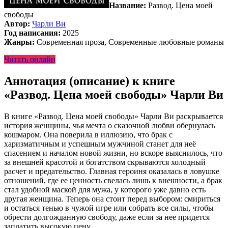
Название:
Развод. Цена моей
свободы
Автор:
Чарли Ви
Год написания:
2025
Жанры:
Современная проза, Современные любовные романы
Читать онлайн
Аннотация (описание) к книге
«Развод. Цена моей свободы» Чарли Ви
В книге «Развод. Цена моей свободы» Чарли Ви раскрывается
история женщины, чья мечта о сказочной любви обернулась
кошмаром. Она поверила в иллюзию, что брак с
харизматичным и успешным мужчиной станет для неё
спасением и началом новой жизни, но вскоре выяснилось, что
за внешней красотой и богатством скрываются холодный
расчет и предательство. Главная героиня оказалась в ловушке
отношений, где ее ценность свелась лишь к внешности, а брак
стал удобной маской для мужа, у которого уже давно есть
другая женщина. Теперь она стоит перед выбором: смириться
и остаться тенью в чужой игре или собрать все силы, чтобы
обрести долгожданную свободу, даже если за нее придется
заплатить высокую цену.