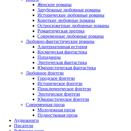
Женские романы
Зарубежные любовные романы
Исторические любовные романы
Короткие любовные романы
Остросюжетные любовные романы
Романтическая эротика
Современные любовные романы
Любовно-фантастические романы
Альтернативная история
Космическая фантастика
Попаданцы
Эротическая фантастика
Юмористическая фантастика
Любовное фэнтези
Городское фэнтези
Историческое фэнтези
Приключенческое фэнтези
Эротическое фэнтези
Юмористическое фэнтези
Современная проза
Молодежная проза
Подростковая проза
Аудиокниги
Писатели
Рейтинги книг