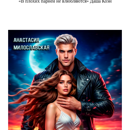
«В плохих парней не влюбляются» Даша Коэн