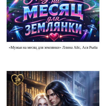
«Мужья на месяц для землянки» Ллина Айс, Ася Рыба