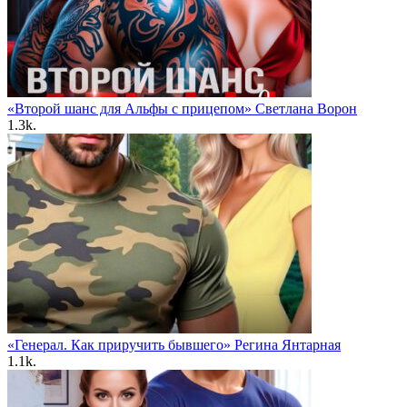
«Второй шанс для Альфы с прицепом» Светлана Ворон
1.3k.
«Генерал. Как приручить бывшего» Регина Янтарная
1.1k.