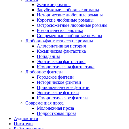
Женские романы
Зарубежные любовные романы
Исторические любовные романы
Короткие любовные романы
Остросюжетные любовные романы
Романтическая эротика
Современные любовные романы
Любовно-фантастические романы
Альтернативная история
Космическая фантастика
Попаданцы
Эротическая фантастика
Юмористическая фантастика
Любовное фэнтези
Городское фэнтези
Историческое фэнтези
Приключенческое фэнтези
Эротическое фэнтези
Юмористическое фэнтези
Современная проза
Молодежная проза
Подростковая проза
Аудиокниги
Писатели
Рейтинги книг