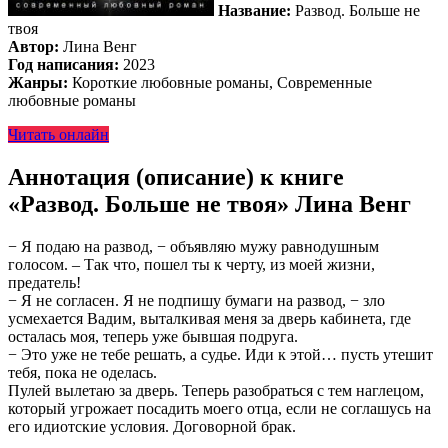
Название:
Развод. Больше не
твоя
Автор:
Лина Венг
Год написания:
2023
Жанры:
Короткие любовные романы, Современные
любовные романы
Читать онлайн
Аннотация (описание) к книге
«Развод. Больше не твоя» Лина Венг
− Я подаю на развод, − объявляю мужу равнодушным
голосом. – Так что, пошел ты к черту, из моей жизни,
предатель!
− Я не согласен. Я не подпишу бумаги на развод, − зло
усмехается Вадим, выталкивая меня за дверь кабинета, где
осталась моя, теперь уже бывшая подруга.
− Это уже не тебе решать, а судье. Иди к этой… пусть утешит
тебя, пока не оделась.
Пулей вылетаю за дверь. Теперь разобраться с тем наглецом,
который угрожает посадить моего отца, если не соглашусь на
его идиотские условия. Договорной брак.