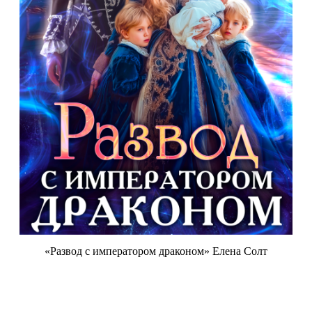
«Развод с императором драконом» Елена Солт