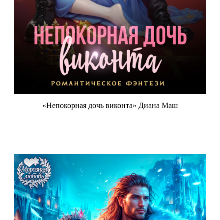
«Непокорная дочь виконта» Диана Маш