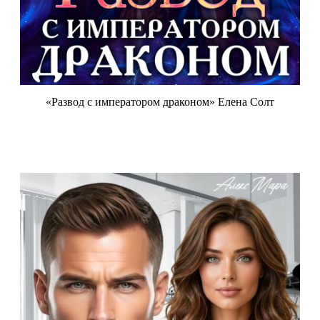
«Развод с императором драконом» Елена Солт