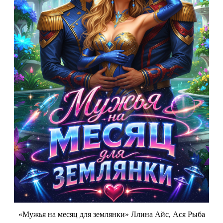
«Мужья на месяц для землянки» Ллина Айс, Ася Рыба