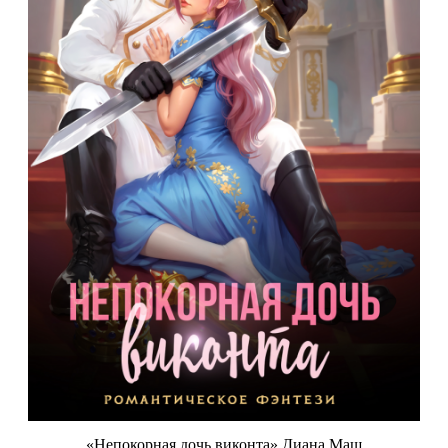
«Непокорная дочь виконта» Диана Маш