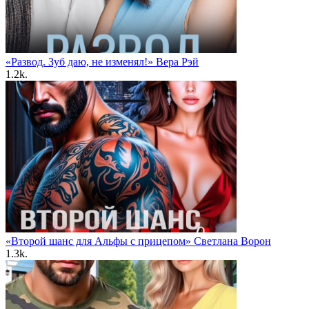
«Развод. Зуб даю, не изменял!» Вера Рэй
1.2k.
«Второй шанс для Альфы с прицепом» Светлана Ворон
1.3k.