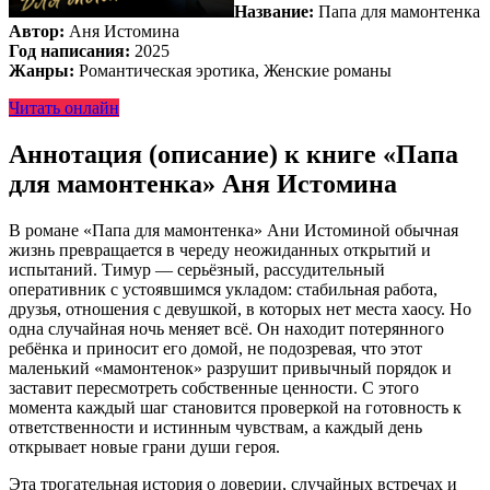
Название:
Папа для мамонтенка
Автор:
Аня Истомина
Год написания:
2025
Жанры:
Романтическая эротика, Женские романы
Читать онлайн
Аннотация (описание) к книге «Папа
для мамонтенка» Аня Истомина
В романе «Папа для мамонтенка» Ани Истоминой обычная
жизнь превращается в череду неожиданных открытий и
испытаний. Тимур — серьёзный, рассудительный
оперативник с устоявшимся укладом: стабильная работа,
друзья, отношения с девушкой, в которых нет места хаосу. Но
одна случайная ночь меняет всё. Он находит потерянного
ребёнка и приносит его домой, не подозревая, что этот
маленький «мамонтенок» разрушит привычный порядок и
заставит пересмотреть собственные ценности. С этого
момента каждый шаг становится проверкой на готовность к
ответственности и истинным чувствам, а каждый день
открывает новые грани души героя.
Эта трогательная история о доверии, случайных встречах и