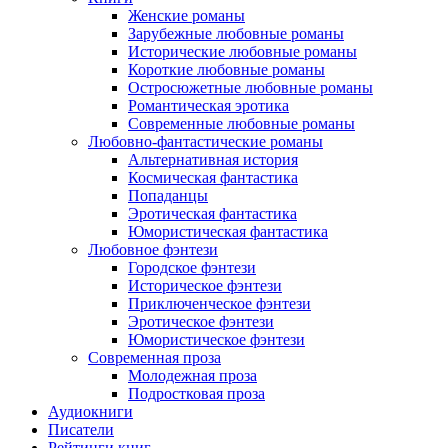
Женские романы
Зарубежные любовные романы
Исторические любовные романы
Короткие любовные романы
Остросюжетные любовные романы
Романтическая эротика
Современные любовные романы
Любовно-фантастические романы
Альтернативная история
Космическая фантастика
Попаданцы
Эротическая фантастика
Юмористическая фантастика
Любовное фэнтези
Городское фэнтези
Историческое фэнтези
Приключенческое фэнтези
Эротическое фэнтези
Юмористическое фэнтези
Современная проза
Молодежная проза
Подростковая проза
Аудиокниги
Писатели
Рейтинги книг