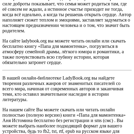
силе доброты показывает, что семья может родиться там, где
её совсем не ждали, а истинное счастье приходит не тогда,
когда всё идеально, а когда ты решаешь открыть сердце. Автор
наполняет сюжет теплом и эмоциями, заставляет задуматься о
настоящем предназначении человека и о том, что значит быть
родителем.
На сайте ladybook.org вы можете читать онлайн или скачать
бесплатно книгу «Папа для мамонтенка», погрузиться в
атмосферу семейной драмы, лёгкого юмора и романтики, а
также почувствовать всю глубину истории, которая
обязательно затронет сердце.
В нашей онлайн-библиотеке LadyBook.org вы найдете
творения различных жанров от знаменитых писателей со
всего мира, начиная от современных авторов и заканчивая
теми, кто оставил значительное наследие в истории
литературы.
На нашем сайте Вы можете скачать или читать онлайн
полностью (полную версию) книги «Папа для мамонтенка»
Аня Истомина бесплатно без регистрации и sms (смс) . Вы
можете выбрать наиболее подходящий формат для вашего
устройства, будь то fb2, txt, rtf, epub на русском языке для