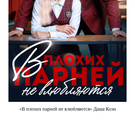
«В плохих парней не влюбляются» Даша Коэн