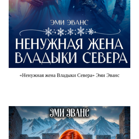
«Ненужная жена Владыки Севера» Эми Эванс