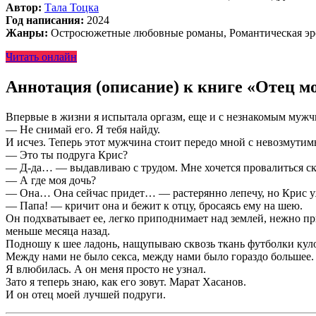
Автор:
Тала Тоцка
Год написания:
2024
Жанры:
Остросюжетные любовные романы, Романтическая эр
Читать онлайн
Аннотация (описание) к книге «Отец м
Впервые в жизни я испытала оргазм, еще и с незнакомым мужчин
— Не снимай его. Я тебя найду.
И исчез. Теперь этот мужчина стоит передо мной с невозмути
— Это ты подруга Крис?
— Д-да… — выдавливаю с трудом. Мне хочется провалиться скво
— А где моя дочь?
— Она… Она сейчас придет… — растерянно лепечу, но Крис уж
— Папа! — кричит она и бежит к отцу, бросаясь ему на шею.
Он подхватывает ее, легко приподнимает над землей, нежно при
меньше месяца назад.
Подношу к шее ладонь, нащупываю сквозь ткань футболки кул
Между нами не было секса, между нами было гораздо большее.
Я влюбилась. А он меня просто не узнал.
Зато я теперь знаю, как его зовут. Марат Хасанов.
И он отец моей лучшей подруги.