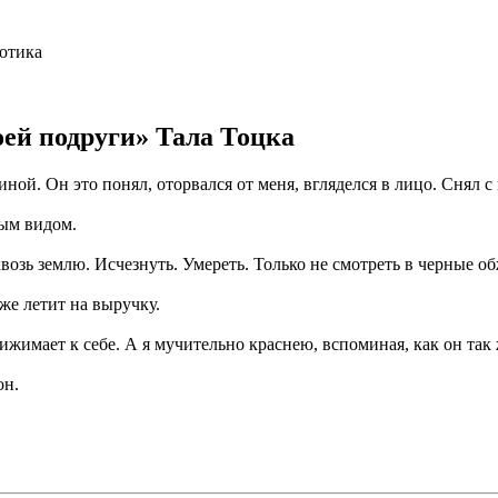
отика
оей подруги» Тала Тоцка
ой. Он это понял, оторвался от меня, вгляделся в лицо. Снял с
мым видом.
зь землю. Исчезнуть. Умереть. Только не смотреть в черные об
е летит на выручку.
жимает к себе. А я мучительно краснею, вспоминая, как он так 
он.