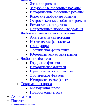
Женские романы
Зарубежные любовные романы
Исторические любовные романы
Короткие любовные романы
Остросюжетные любовные романы
Романтическая эротика
Современные любовные романы
Любовно-фантастические романы
Альтернативная история
Космическая фантастика
Попаданцы
Эротическая фантастика
Юмористическая фантастика
Любовное фэнтези
Городское фэнтези
Историческое фэнтези
Приключенческое фэнтези
Эротическое фэнтези
Юмористическое фэнтези
Современная проза
Молодежная проза
Подростковая проза
Аудиокниги
Писатели
Рейтинги книг