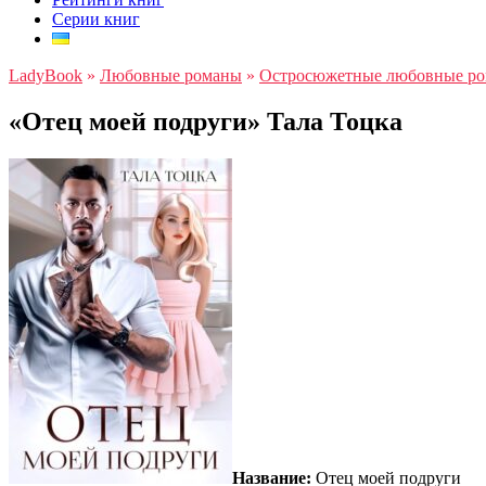
Серии книг
LadyBook
»
Любовные романы
»
Остросюжетные любовные р
«Отец моей подруги» Тала Тоцка
Название:
Отец моей подруги