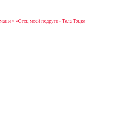
оманы
»
«Отец моей подруги» Тала Тоцка