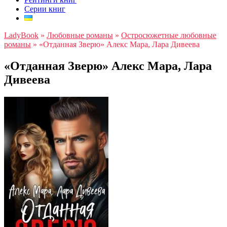
Серии книг
LadyBook
»
Любовные романы
»
Остросюжетные любовные
романы
»
«Отданная Зверю» Алекс Мара, Лара Дивеева
«Отданная Зверю» Алекс Мара, Лара
Дивеева