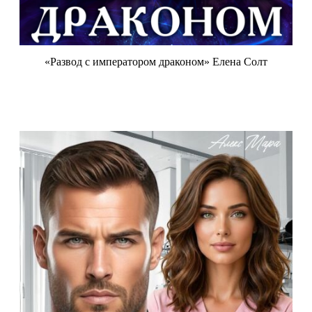
«Развод с императором драконом» Елена Солт