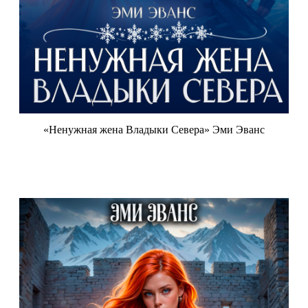
«Ненужная жена Владыки Севера» Эми Эванс