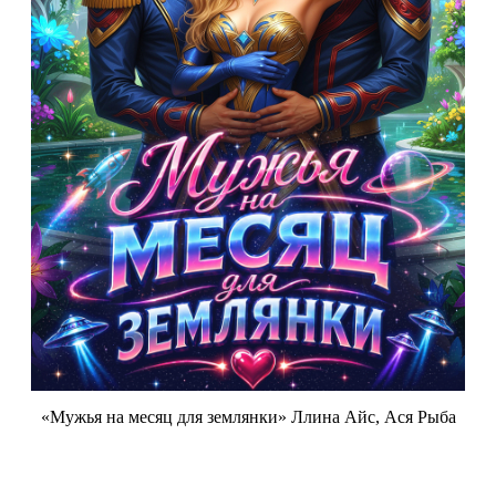
«Мужья на месяц для землянки» Ллина Айс, Ася Рыба