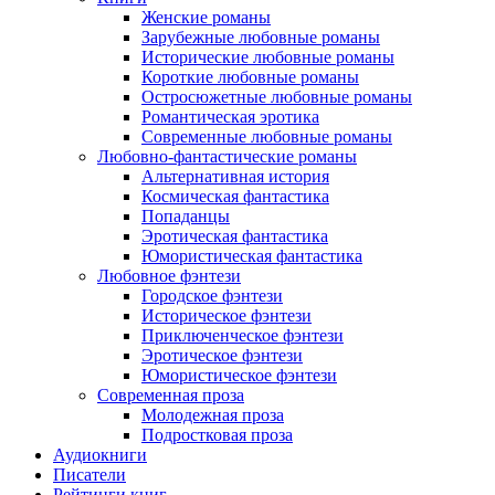
Женские романы
Зарубежные любовные романы
Исторические любовные романы
Короткие любовные романы
Остросюжетные любовные романы
Романтическая эротика
Современные любовные романы
Любовно-фантастические романы
Альтернативная история
Космическая фантастика
Попаданцы
Эротическая фантастика
Юмористическая фантастика
Любовное фэнтези
Городское фэнтези
Историческое фэнтези
Приключенческое фэнтези
Эротическое фэнтези
Юмористическое фэнтези
Современная проза
Молодежная проза
Подростковая проза
Аудиокниги
Писатели
Рейтинги книг