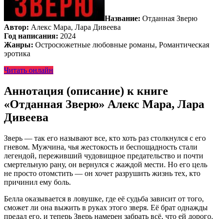
Название:
Отданная Зверю
Автор:
Алекс Мара, Лара Дивеева
Год написания:
2024
Жанры:
Остросюжетные любовные романы, Романтическая
эротика
Читать онлайн
Аннотация (описание) к книге
«Отданная Зверю» Алекс Мара, Лара
Дивеева
Зверь — так его называют все, кто хоть раз столкнулся с его
гневом. Мужчина, чья жестокость и беспощадность стали
легендой, переживший чудовищное предательство и почти
смертельную рану, он вернулся с жаждой мести. Но его цель
не просто отомстить — он хочет разрушить жизнь тех, кто
причинил ему боль.
Белла оказывается в ловушке, где её судьба зависит от того,
сможет ли она выжить в руках этого зверя. Её брат однажды
предал его, и теперь Зверь намерен забрать всё, что ей дорого.