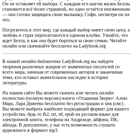
Он не оставляет ей выбора. С каждым его шагом жизнь Беллы
становится всё более страшной, но одно остаётся неизменным
— она готова защищать свою малышку, Софи, несмотря ни на
что.
Погрузитесь в этот мир, где каждый выбор имеет свою цену, а
любовь и страх переплетаются в едином клубке. Узнайте, что
ждет Беллу, и как она будет бороться за свою семью. Читайте
онлайн или скачивайте бесплатно на Ladybook.org
В нашей онлайн-библиотеке LadyBook.org вы найдете
творения различных жанров от знаменитых писателей со
всего мира, начиная от современных авторов и заканчивая
теми, кто оставил значительное наследие в истории
литературы.
На нашем сайте Вы можете скачать или читать онлайн
полностью (полную версию) книги «Отданная Зверю» Алекс
Мара, Лара Дивеева бесплатно без регистрации и sms (смс) .
Вы можете выбрать наиболее подходящий формат для вашего
устройства, будь то fb2, txt, rtf, epub на русском языке для
электронной книги, телефона на Андроиде, айфона, ПК,
айпада. В дополнение, у нас есть возможность слушать
аудиокниги в формате mp3.