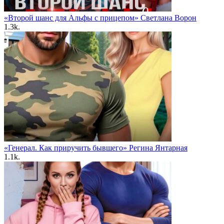
«Второй шанс для Альфы с прицепом» Светлана Ворон
1.3k.
«Генерал. Как приручить бывшего» Регина Янтарная
1.1k.