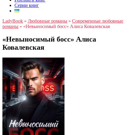
Серии книг
LadyBook
»
Любовные романы
»
Современные любовные
романы
»
«Невыносимый босс» Алиса Ковалевская
«Невыносимый босс» Алиса
Ковалевская