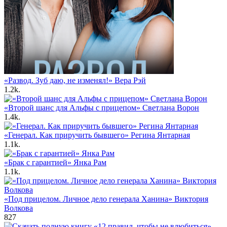
«Развод. Зуб даю, не изменял!» Вера Рэй
1.2k.
«Второй шанс для Альфы с прицепом» Светлана Ворон
1.4k.
«Генерал. Как приручить бывшего» Регина Янтарная
1.1k.
«Брак с гарантией» Янка Рам
1.1k.
«Под прицелом. Личное дело генерала Ханина» Виктория
Волкова
827