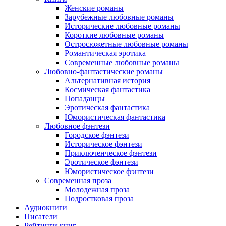
Женские романы
Зарубежные любовные романы
Исторические любовные романы
Короткие любовные романы
Остросюжетные любовные романы
Романтическая эротика
Современные любовные романы
Любовно-фантастические романы
Альтернативная история
Космическая фантастика
Попаданцы
Эротическая фантастика
Юмористическая фантастика
Любовное фэнтези
Городское фэнтези
Историческое фэнтези
Приключенческое фэнтези
Эротическое фэнтези
Юмористическое фэнтези
Современная проза
Молодежная проза
Подростковая проза
Аудиокниги
Писатели
Рейтинги книг