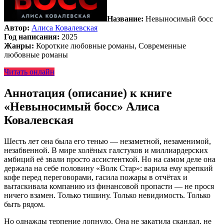
Название:
Невыносимый босс
Автор:
Алиса Ковалевская
Год написания:
2025
Жанры:
Короткие любовные романы, Современные
любовные романы
Читать онлайн
Аннотация (описание) к книге
«Невыносимый босс» Алиса
Ковалевская
Шесть лет она была его тенью — незаметной, незаменимой,
незабвенной. В мире холёных галстуков и миллиардерских
амбиций её звали просто ассистенткой. Но на самом деле она
держала на себе половину «Волк Стар»: варила ему крепкий
кофе перед переговорами, гасила пожары в отчётах и
вытаскивала компанию из финансовой пропасти — не прося
ничего взамен. Только тишину. Только невидимость. Только
быть рядом.
Но однажды терпение лопнуло. Она не закатила скандал, не