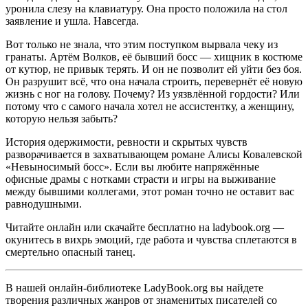
уронила слезу на клавиатуру. Она просто положила на стол
заявление и ушла. Навсегда.
Вот только не знала, что этим поступком вырвала чеку из
гранаты. Артём Волков, её бывший босс — хищник в костюме
от кутюр, не привык терять. И он не позволит ей уйти без боя.
Он разрушит всё, что она начала строить, перевернёт её новую
жизнь с ног на голову. Почему? Из уязвлённой гордости? Или
потому что с самого начала хотел не ассистентку, а женщину,
которую нельзя забыть?
История одержимости, ревности и скрытых чувств
разворачивается в захватывающем романе Алисы Ковалевской
«Невыносимый босс». Если вы любите напряжённые
офисные драмы с нотками страсти и игры на выживание
между бывшими коллегами, этот роман точно не оставит вас
равнодушными.
Читайте онлайн или скачайте бесплатно на ladybook.org —
окунитесь в вихрь эмоций, где работа и чувства сплетаются в
смертельно опасный танец.
В нашей онлайн-библиотеке LadyBook.org вы найдете
творения различных жанров от знаменитых писателей со