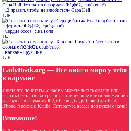
«12 правил, чтобы не влюбиться» Сара Нэй
1.3k.
«Сердце босса» Яна Голд
1k.
«Капкан» Брук Лин
1.1k.
LadyBook.org — Все книги мира у тебя
в кармане
Ищете что почитать? У нас вы можете читать онлайн или
скачать бесплатно без регистрации лучшие книги для женщин
и девушек в форматах fb2, rtf, epub, txt, pdf, mobi для iPad,
iPhone, Android и Kindle. Литература всегда под рукой с нами!
Внимание!
Сайт может содержать материалы, не предназначенные для