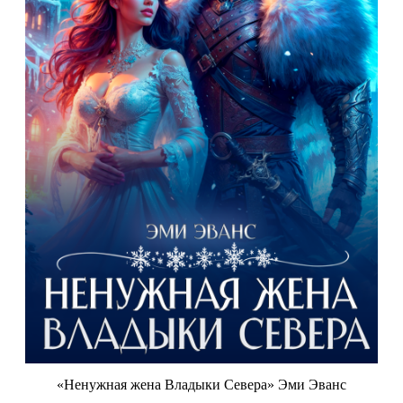
«Ненужная жена Владыки Севера» Эми Эванс