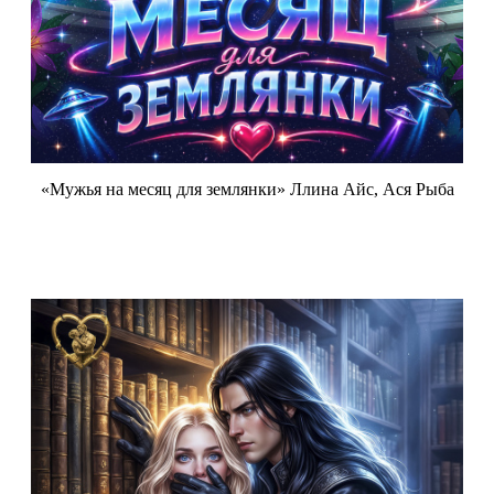
«Мужья на месяц для землянки» Ллина Айс, Ася Рыба