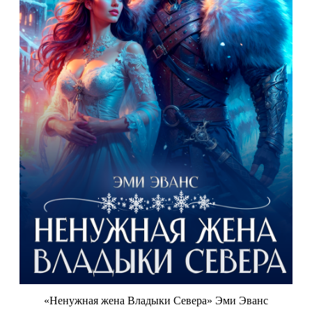
«Ненужная жена Владыки Севера» Эми Эванс