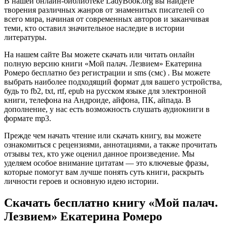
В нашей онлайн-библиотеке LadyBook.org вы найдете
творения различных жанров от знаменитых писателей со
всего мира, начиная от современных авторов и заканчивая
теми, кто оставил значительное наследие в истории
литературы.
На нашем сайте Вы можете скачать или читать онлайн
полную версию книги «Мой палач. Лезвием» Екатерина
Ромеро бесплатно без регистрации и sms (смс) . Вы можете
выбрать наиболее подходящий формат для вашего устройства,
будь то fb2, txt, rtf, epub на русском языке для электронной
книги, телефона на Андроиде, айфона, ПК, айпада. В
дополнение, у нас есть возможность слушать аудиокниги в
формате mp3.
Прежде чем начать чтение или скачать книгу, вы можете
ознакомиться с рецензиями, аннотациями, а также прочитать
отзывы тех, кто уже оценил данное произведение. Мы
уделяем особое внимание цитатам — это ключевые фразы,
которые помогут вам лучше понять суть книги, раскрыть
личности героев и основную идею истории.
Скачать бесплатно книгу «Мой палач.
Лезвием» Екатерина Ромеро