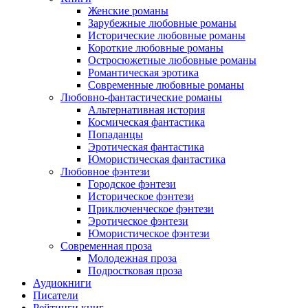
Женские романы
Зарубежные любовные романы
Исторические любовные романы
Короткие любовные романы
Остросюжетные любовные романы
Романтическая эротика
Современные любовные романы
Любовно-фантастические романы
Альтернативная история
Космическая фантастика
Попаданцы
Эротическая фантастика
Юмористическая фантастика
Любовное фэнтези
Городское фэнтези
Историческое фэнтези
Приключенческое фэнтези
Эротическое фэнтези
Юмористическое фэнтези
Современная проза
Молодежная проза
Подростковая проза
Аудиокниги
Писатели
Рейтинги книг