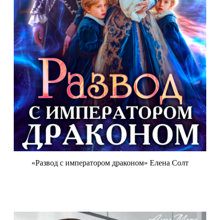
«Развод с императором драконом» Елена Солт