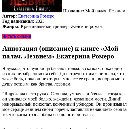
Название:
Мой палач. Лезвием
Автор:
Екатерина Ромеро
Год написания:
2023
Жанры:
Криминальный триллер, Женский роман
Читать онлайн
Аннотация (описание) к книге «Мой
палач. Лезвием» Екатерина Ромеро
Я думала, что чудовища бывают только в сказках, пока одно
из них не забрало меня себе. До встречи с ним я не знала, что
такое боль, пока он не открыл мне все ее грани, вспоров мою
душу острым, как бритва, лезвием.
“Я дрожала в его руках. Стонала, умоляла и боялась, тогда как
он упивался моей болью, жаждой и желанием мести. Дикий,
ненормальный психопат, конченный ублюдок. Он пронизывал
мое сердце лезвием своей горечи, заставляя ненавидеть себя за
то, что когда-то я любила его до потери пульса”.