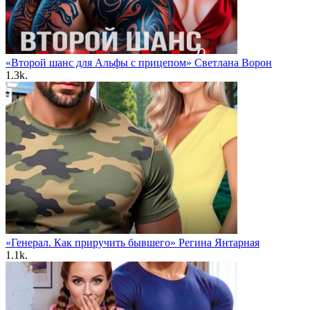
«Второй шанс для Альфы с прицепом» Светлана Ворон
1.3k.
«Генерал. Как приручить бывшего» Регина Янтарная
1.1k.