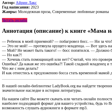
Автор:
Айрин Лакс
Год написания:
2023
Жанры:
Молодежная проза, Современные любовные романы
Читать онлайн
Аннотация (описание) к книге «Мама н
— Ребенок в моей приемной? — побагровел босс. — Ни за что!
— Это не мой! — протянула орущего младенца. — Вот здесь на
— Мой? Не может быть такого! — босс попятился. — Должно бы
— Но как?!
— Хочешь стать помощницей или нет? Считай, что это проверк
Ошибка? Да какая же это ошибка?! Такой сладкий младенец и
Что же с ним делать?
И как отнестись к предложению босса стать временной мамой д
В нашей онлайн-библиотеке LadyBook.org вы найдете творения 
значительное наследие в истории литературы.
На нашем сайте Вы можете скачать или читать онлайн полност
наиболее подходящий формат для вашего устройства, будь то fb2
возможность слушать аудиокниги в формате mp3.