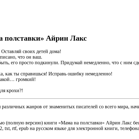
а полставки» Айрин Лакс
 Оставляй своих детей дома!
писано, что он ваш.
ть, его просто подкинули. Придумай немедленно, что с ним сде
а, как ты справишься! Исправь ошибку немедленно!
 такой… громкий!
ля крохи?!
различных жанров от знаменитых писателей со всего мира, начи
ью (полную версию) книги «Мама на полставки» Айрин Лакс бесп
, txt, rtf, epub на русском языке для электронной книги, телефон