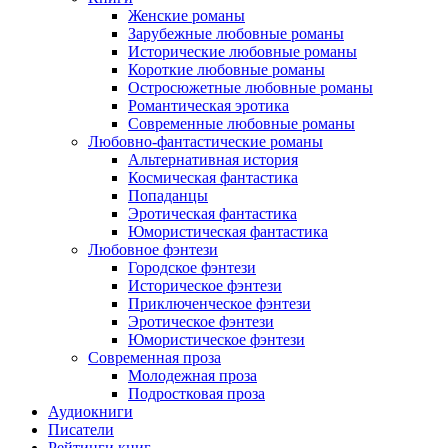
Женские романы
Зарубежные любовные романы
Исторические любовные романы
Короткие любовные романы
Остросюжетные любовные романы
Романтическая эротика
Современные любовные романы
Любовно-фантастические романы
Альтернативная история
Космическая фантастика
Попаданцы
Эротическая фантастика
Юмористическая фантастика
Любовное фэнтези
Городское фэнтези
Историческое фэнтези
Приключенческое фэнтези
Эротическое фэнтези
Юмористическое фэнтези
Современная проза
Молодежная проза
Подростковая проза
Аудиокниги
Писатели
Рейтинги книг