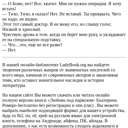
— О Боже, нет! Все, хватит. Мне не нужна операция. Я хочу
встать!
— Тихо. Тихо, я сказал! Нет. Не вставай. Ты прикрыта. Чего
не надо, не видно.
Этот тот самый доктор. Я не вижу его, но слышу голос.
Низкий и хриплый.
Чувствую дрожь в теле, когда он берет мою руку, и укладывает
ее на специальную подставку.
— Что…это, еще не все разве?
— Нет.
В нашей онлайн-библиотеке LadyBook.org вы найдете
творения различных жанров от знаменитых писателей со
всего мира, начиная от современных авторов и заканчивая
теми, кто оставил значительное наследие в истории
литературы.
На нашем сайте Вы можете скачать или читать онлайн
полную версию книги «Любовь под наркозом» Екатерина
Ромеро бесплатно без регистрации и sms (смс) . Вы можете
выбрать наиболее подходящий формат для вашего устройства,
будь то fb2, txt, rtf, epub на русском языке для электронной
книги, телефона на Андроиде, айфона, ПК, айпада. В
дополнение, у нас есть возможность слушать аудиокниги в