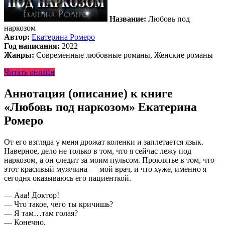
Название:
Любовь под
наркозом
Автор:
Екатерина Ромеро
Год написания:
2022
Жанры:
Современные любовные романы, Женские романы
Читать онлайн
Аннотация (описание) к книге
«Любовь под наркозом» Екатерина
Ромеро
От его взгляда у меня дрожат коленки и заплетается язык.
Наверное, дело не только в том, что я сейчас лежу под
наркозом, а он следит за моим пульсом. Проклятье в том, что
этот красивый мужчина — мой врач, и что хуже, именно я
сегодня оказываюсь его пациенткой.
— Ааа! Доктор!
— Что такое, чего ты кричишь?
— Я там…там голая?
— Конечно.