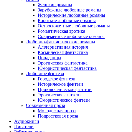
Женские романы
Зарубежные любовные романы
Исторические любовные романы
Короткие любовные романы
Остросюжетные любовные романы
Романтическая эротика
Современные любовные романы
Любовно-фантастические романы
Альтернативная история
Космическая фантастика
Попаданцы
Эротическая фантастика
Юмористическая фантастика
Любовное фэнтези
Городское фэнтези
Историческое фэнтези
Приключенческое фэнтези
Эротическое фэнтези
Юмористическое фэнтези
Современная проза
Молодежная проза
Подростковая проза
Аудиокниги
Писатели
Рейтинги книг