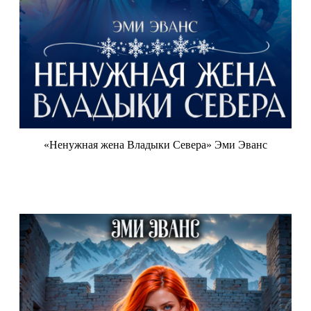
«Ненужная жена Владыки Севера» Эми Эванс