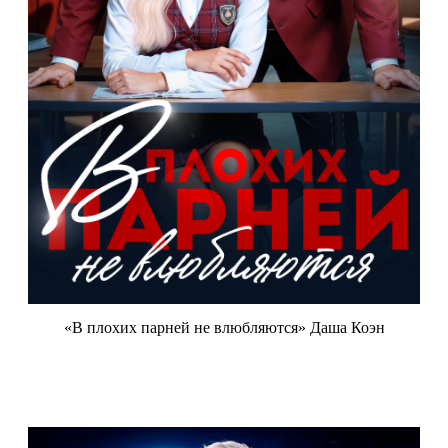
«В плохих парней не влюбляются» Даша Коэн