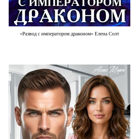
«Развод с императором драконом» Елена Солт