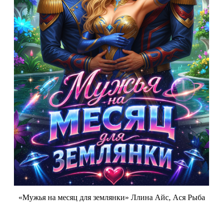
«Мужья на месяц для землянки» Ллина Айс, Ася Рыба