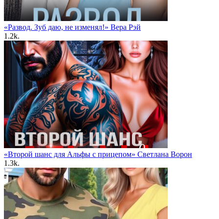
«Развод. Зуб даю, не изменял!» Вера Рэй
1.2k.
«Второй шанс для Альфы с прицепом» Светлана Ворон
1.3k.