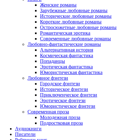
Женские романы
Зарубежные любовные романы
Исторические любовные романы
Короткие любовные романы
Остросюжетные любовные романы
Романтическая эротика
Современные любовные романы
Любовно-фантастические романы
Альтернативная история
Космическая фантастика
Попаданцы
Эротическая фантастика
Юмористическая фантастика
Любовное фэнтези
Городское фэнтези
Историческое фэнтези
Приключенческое фэнтези
Эротическое фэнтези
Юмористическое фэнтези
Современная проза
Молодежная проза
Подростковая проза
Аудиокниги
Писатели
Рейтинги книг