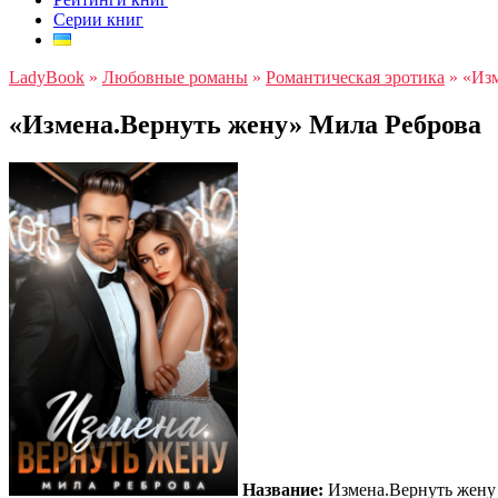
Серии книг
LadyBook
»
Любовные романы
»
Романтическая эротика
»
«Изм
«Измена.Вернуть жену» Мила Реброва
Название:
Измена.Вернуть жену