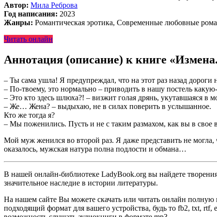
Автор:
Мила Реброва
Год написания:
2023
Жанры:
Романтическая эротика, Современные любовные ром
Читать онлайн
Аннотация (описание) к книге «Измена
– Ты сама ушла! Я предупреждал, что на этот раз назад дороги 
– По-твоему, это нормально – приводить в нашу постель какую-
– Это кто здесь шлюха?! – визжит голая дрянь, укутавшаяся в м
– Же… Жена? – выдыхаю, не в силах поверить в услышанное.
Кто же тогда я?
– Мы поженились. Пусть и не с таким размахом, как вы в свое в
Мой муж женился во второй раз. Я даже представить не могла
оказалось, мужская натура полна подлости и обмана…
В нашей онлайн-библиотеке LadyBook.org вы найдете творения 
значительное наследие в истории литературы.
На нашем сайте Вы можете скачать или читать онлайн полную 
подходящий формат для вашего устройства, будь то fb2, txt, rtf
возможность слушать аудиокниги в формате mp3.