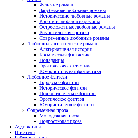
Женские романы
Зарубежные любовные романы
Исторические любовные романы
Короткие любовные романы
Остросюжетные любовные романы
Романтическая эротика
Современные любовные романы
Любовно-фантастические романы
Альтернативная история
Космическая фантастика
Попаданцы
Эротическая фантастика
Юмористическая фантастика
Любовное фэнтези
Городское фэнтези
Историческое фэнтези
Приключенческое фэнтези
Эротическое фэнтези
Юмористическое фэнтези
Современная проза
Молодежная проза
Подростковая проза
Аудиокниги
Писатели
Рейтинги книг