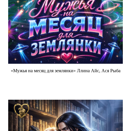
«Мужья на месяц для землянки» Ллина Айс, Ася Рыба