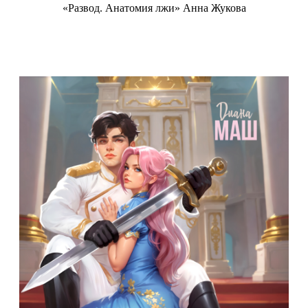
«Развод. Анатомия лжи» Анна Жукова