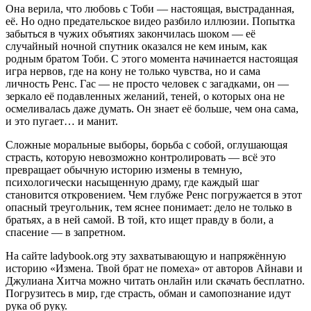
Она верила, что любовь с Тоби — настоящая, выстраданная,
её. Но одно предательское видео разбило иллюзии. Попытка
забыться в чужих объятиях закончилась шоком — её
случайный ночной спутник оказался не кем иным, как
родным братом Тоби. С этого момента начинается настоящая
игра нервов, где на кону не только чувства, но и сама
личность Ренс. Гас — не просто человек с загадками, он —
зеркало её подавленных желаний, теней, о которых она не
осмеливалась даже думать. Он знает её больше, чем она сама,
и это пугает… и манит.
Сложные моральные выборы, борьба с собой, оглушающая
страсть, которую невозможно контролировать — всё это
превращает обычную историю измены в темную,
психологически насыщенную драму, где каждый шаг
становится откровением. Чем глубже Ренс погружается в этот
опасный треугольник, тем яснее понимает: дело не только в
братьях, а в ней самой. В той, кто ищет правду в боли, а
спасение — в запретном.
На сайте ladybook.org эту захватывающую и напряжённую
историю «Измена. Твой брат не помеха» от авторов Айнави и
Джулиана Хитча можно читать онлайн или скачать бесплатно.
Погрузитесь в мир, где страсть, обман и самопознание идут
рука об руку.