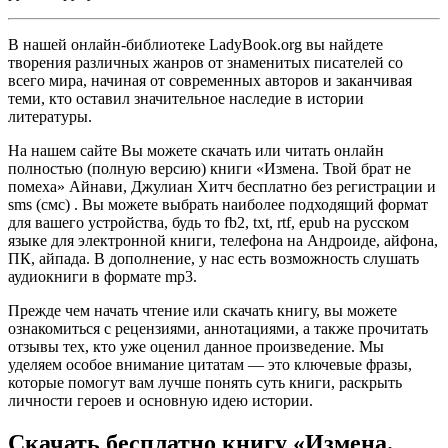
В нашей онлайн-библиотеке LadyBook.org вы найдете
творения различных жанров от знаменитых писателей со
всего мира, начиная от современных авторов и заканчивая
теми, кто оставил значительное наследие в истории
литературы.
На нашем сайте Вы можете скачать или читать онлайн
полностью (полную версию) книги «Измена. Твой брат не
помеха» Айнави, Джулиан Хитч бесплатно без регистрации и
sms (смс) . Вы можете выбрать наиболее подходящий формат
для вашего устройства, будь то fb2, txt, rtf, epub на русском
языке для электронной книги, телефона на Андроиде, айфона,
ПК, айпада. В дополнение, у нас есть возможность слушать
аудиокниги в формате mp3.
Прежде чем начать чтение или скачать книгу, вы можете
ознакомиться с рецензиями, аннотациями, а также прочитать
отзывы тех, кто уже оценил данное произведение. Мы
уделяем особое внимание цитатам — это ключевые фразы,
которые помогут вам лучше понять суть книги, раскрыть
личности героев и основную идею истории.
Скачать бесплатно книгу «Измена.