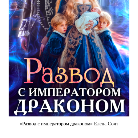
«Развод с императором драконом» Елена Солт