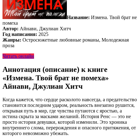
Название:
Измена. Твой брат не
помеха
Автор:
Айнави, Джулиан Хитч
Год написания:
2025
Жанры:
Остросюжетные любовные романы, Молодежная
проза
Читать онлайн
Аннотация (описание) к книге
«Измена. Твой брат не помеха»
Айнави, Джулиан Хитч
Когда кажется, что сердце расколото навсегда, а предательство
становится последним ударом, реальность внезапно рушится,
открывая путь в мир, где чувства путаются с яростью, а
истина скрыта за масками желаний. История Ренс — это не
просто история девушки, которой изменили. Это хроника
внутреннего слома, перерождения и опасного притяжения, от
которого невозможно убежать.