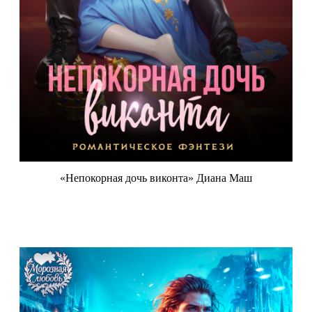
«Непокорная дочь виконта» Диана Маш