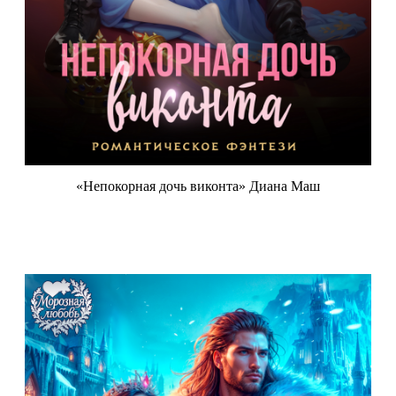
«Непокорная дочь виконта» Диана Маш