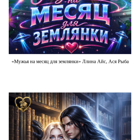
«Мужья на месяц для землянки» Ллина Айс, Ася Рыба