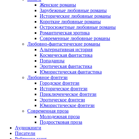
Женские романы
Зарубежные любовные романы
Исторические любовные романы
Короткие любовные романы
Остросюжетные любовные романы
Романтическая эротика
Современные любовные романы
Любовно-фантастические романы
Альтернативная история
Космическая фантастика
Попаданцы
Эротическая фантастика
Юмористическая фантастика
Любовное фэнтези
Городское фэнтези
Историческое фэнтези
Приключенческое фэнтези
Эротическое фэнтези
Юмористическое фэнтези
Современная проза
Молодежная проза
Подростковая проза
Аудиокниги
Писатели
Рейтинги книг