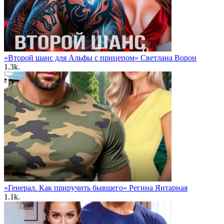
«Второй шанс для Альфы с прицепом» Светлана Ворон
1.3k.
«Генерал. Как приручить бывшего» Регина Янтарная
1.1k.