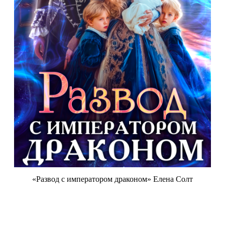
«Развод с императором драконом» Елена Солт