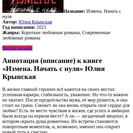
Название:
Измена. Начать с
нуля
Автор:
Юлия Крынская
Год написания:
2023
Жанры:
Короткие любовные романы, Современные
любовные романы
Читать онлайн
Аннотация (описание) к книге
«Измена. Начать с нуля» Юлия
Крынская
В жизни главной героини всё кажется на своих местах:
успешная карьера, стабильность, уважение. Но что-то важное
не хватает. После предательства мужа, её мир рушится, и она
стоит на грани. Сможет ли она вновь открыть своё сердце для
любви? Есть ли место чувствам в жизни, где успех и амбиции
были всегда на первом месте? А он — загадочный меценат, в
котором скрыта душа романтика. Их встреча становится
поворотным моментом, и, возможно, именно она откроет
новый путь к счастью.