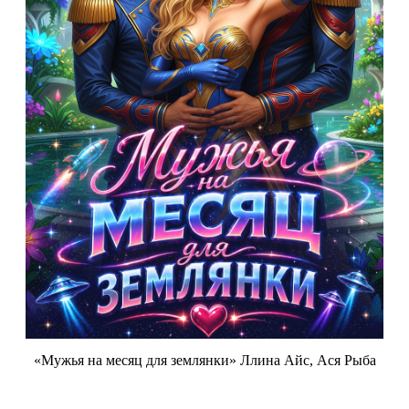
«Мужья на месяц для землянки» Ллина Айс, Ася Рыба