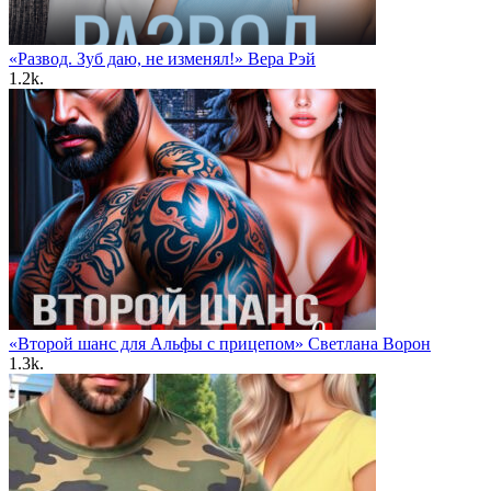
«Развод. Зуб даю, не изменял!» Вера Рэй
1.2k.
«Второй шанс для Альфы с прицепом» Светлана Ворон
1.3k.