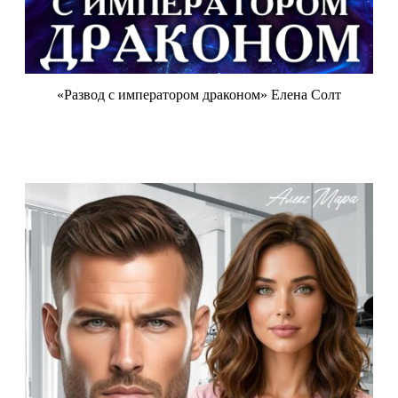
«Развод с императором драконом» Елена Солт