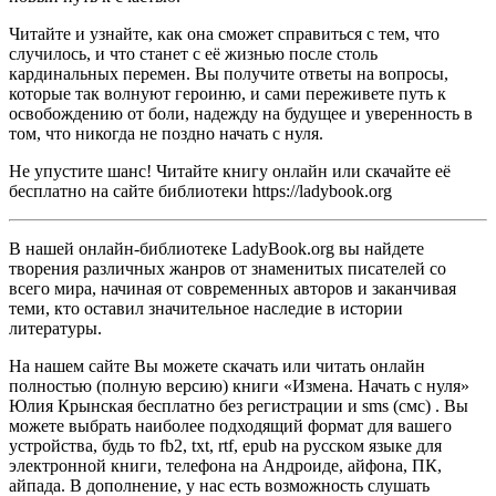
Читайте и узнайте, как она сможет справиться с тем, что
случилось, и что станет с её жизнью после столь
кардинальных перемен. Вы получите ответы на вопросы,
которые так волнуют героиню, и сами переживете путь к
освобождению от боли, надежду на будущее и уверенность в
том, что никогда не поздно начать с нуля.
Не упустите шанс! Читайте книгу онлайн или скачайте её
бесплатно на сайте библиотеки https://ladybook.org
В нашей онлайн-библиотеке LadyBook.org вы найдете
творения различных жанров от знаменитых писателей со
всего мира, начиная от современных авторов и заканчивая
теми, кто оставил значительное наследие в истории
литературы.
На нашем сайте Вы можете скачать или читать онлайн
полностью (полную версию) книги «Измена. Начать с нуля»
Юлия Крынская бесплатно без регистрации и sms (смс) . Вы
можете выбрать наиболее подходящий формат для вашего
устройства, будь то fb2, txt, rtf, epub на русском языке для
электронной книги, телефона на Андроиде, айфона, ПК,
айпада. В дополнение, у нас есть возможность слушать