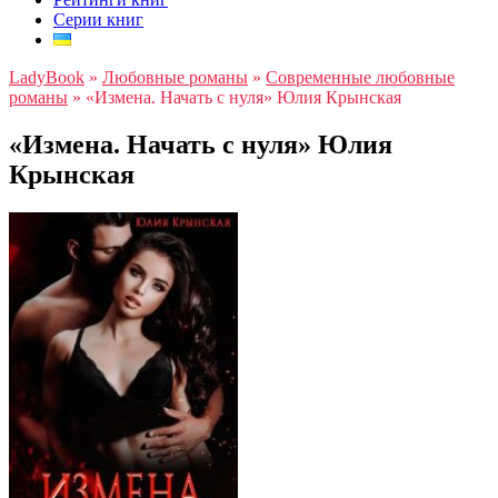
Серии книг
LadyBook
»
Любовные романы
»
Современные любовные
романы
»
«Измена. Начать с нуля» Юлия Крынская
«Измена. Начать с нуля» Юлия
Крынская