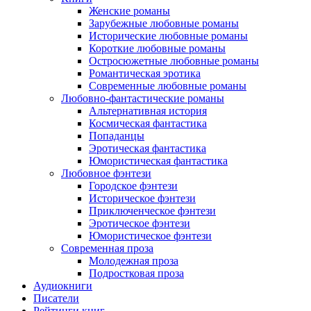
Женские романы
Зарубежные любовные романы
Исторические любовные романы
Короткие любовные романы
Остросюжетные любовные романы
Романтическая эротика
Современные любовные романы
Любовно-фантастические романы
Альтернативная история
Космическая фантастика
Попаданцы
Эротическая фантастика
Юмористическая фантастика
Любовное фэнтези
Городское фэнтези
Историческое фэнтези
Приключенческое фэнтези
Эротическое фэнтези
Юмористическое фэнтези
Современная проза
Молодежная проза
Подростковая проза
Аудиокниги
Писатели
Рейтинги книг