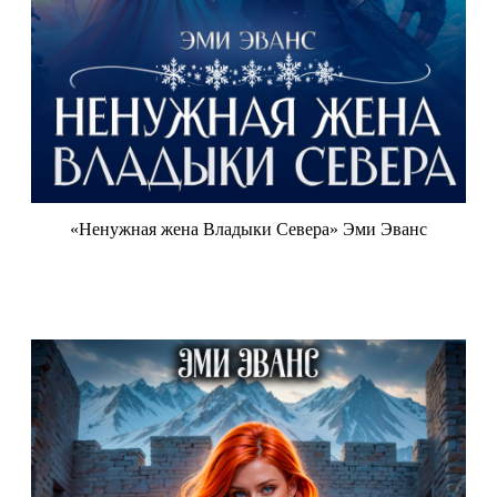
«Ненужная жена Владыки Севера» Эми Эванс