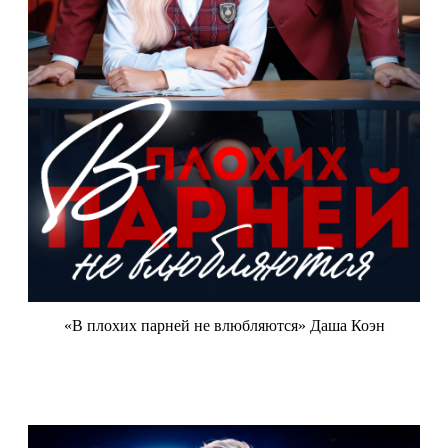
«В плохих парней не влюбляются» Даша Коэн