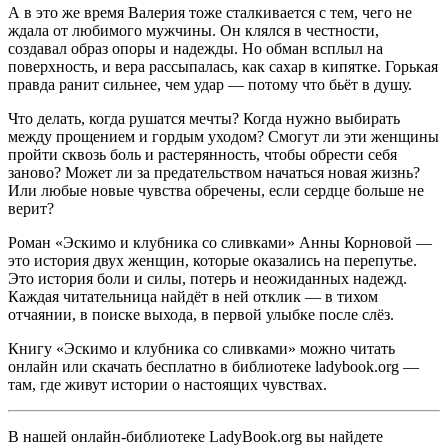
А в это же время Валерия тоже сталкивается с тем, чего не
ждала от любимого мужчины. Он клялся в честности,
создавал образ опоры и надежды. Но обман всплыл на
поверхность, и вера рассыпалась, как сахар в кипятке. Горькая
правда ранит сильнее, чем удар — потому что бьёт в душу.
Что делать, когда рушатся мечты? Когда нужно выбирать
между прощением и гордым уходом? Смогут ли эти женщины
пройти сквозь боль и растерянность, чтобы обрести себя
заново? Может ли за предательством начаться новая жизнь?
Или любые новые чувства обречены, если сердце больше не
верит?
Роман «Эскимо и клубника со сливками» Анны Корновой —
это история двух женщин, которые оказались на перепутье.
Это история боли и силы, потерь и неожиданных надежд.
Каждая читательница найдёт в ней отклик — в тихом
отчаянии, в поиске выхода, в первой улыбке после слёз.
Книгу «Эскимо и клубника со сливками» можно читать
онлайн или скачать бесплатно в библиотеке ladybook.org —
там, где живут истории о настоящих чувствах.
В нашей онлайн-библиотеке LadyBook.org вы найдете