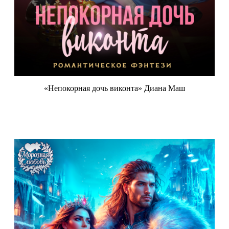
«Непокорная дочь виконта» Диана Маш