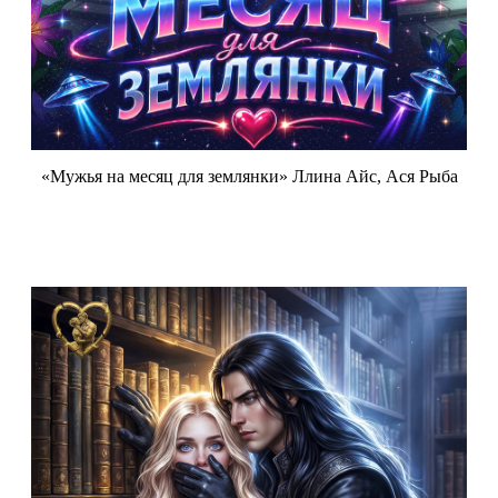
«Мужья на месяц для землянки» Ллина Айс, Ася Рыба