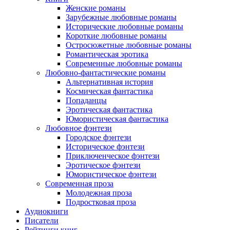
Женские романы
Зарубежные любовные романы
Исторические любовные романы
Короткие любовные романы
Остросюжетные любовные романы
Романтическая эротика
Современные любовные романы
Любовно-фантастические романы
Альтернативная история
Космическая фантастика
Попаданцы
Эротическая фантастика
Юмористическая фантастика
Любовное фэнтези
Городское фэнтези
Историческое фэнтези
Приключенческое фэнтези
Эротическое фэнтези
Юмористическое фэнтези
Современная проза
Молодежная проза
Подростковая проза
Аудиокниги
Писатели
Рейтинги книг