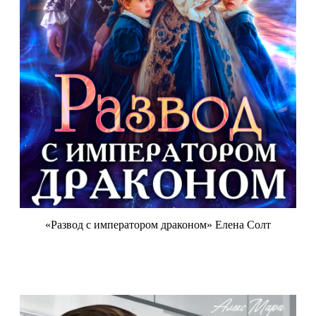
«Развод с императором драконом» Елена Солт