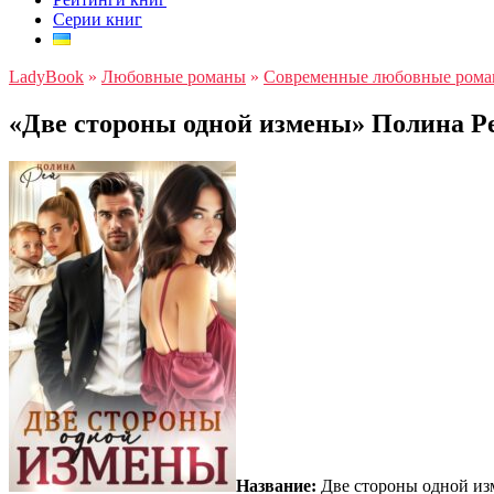
Серии книг
LadyBook
»
Любовные романы
»
Современные любовные ром
«Две стороны одной измены» Полина Р
Название:
Две стороны одной и