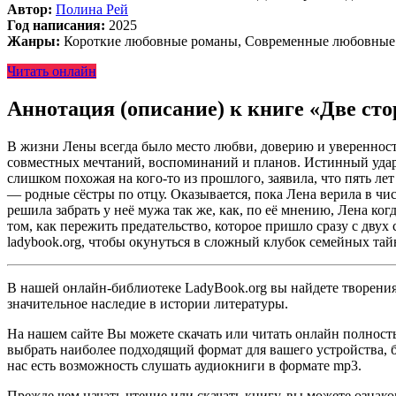
Автор:
Полина Рей
Год написания:
2025
Жанры:
Короткие любовные романы, Современные любовные
Читать онлайн
Аннотация (описание) к книге «Две ст
В жизни Лены всегда было место любви, доверию и уверенности
совместных мечтаний, воспоминаний и планов. Истинный удар о
слишком похожая на кого-то из прошлого, заявила, что пять лет
— родные сёстры по отцу. Оказывается, пока Лена верила в чис
решила забрать у неё мужа так же, как, по её мнению, Лена когд
том, как пережить предательство, которое пришло сразу с дву
ladybook.org, чтобы окунуться в сложный клубок семейных тайн
В нашей онлайн-библиотеке LadyBook.org вы найдете творения 
значительное наследие в истории литературы.
На нашем сайте Вы можете скачать или читать онлайн полност
выбрать наиболее подходящий формат для вашего устройства, буд
нас есть возможность слушать аудиокниги в формате mp3.
Прежде чем начать чтение или скачать книгу, вы можете ознак