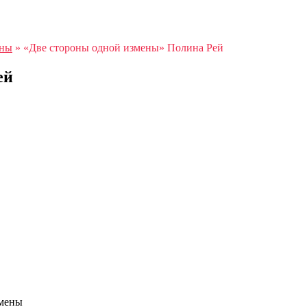
аны
»
«Две стороны одной измены» Полина Рей
ей
змены