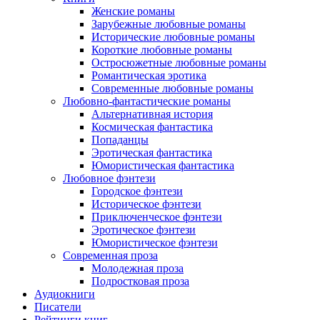
Женские романы
Зарубежные любовные романы
Исторические любовные романы
Короткие любовные романы
Остросюжетные любовные романы
Романтическая эротика
Современные любовные романы
Любовно-фантастические романы
Альтернативная история
Космическая фантастика
Попаданцы
Эротическая фантастика
Юмористическая фантастика
Любовное фэнтези
Городское фэнтези
Историческое фэнтези
Приключенческое фэнтези
Эротическое фэнтези
Юмористическое фэнтези
Современная проза
Молодежная проза
Подростковая проза
Аудиокниги
Писатели
Рейтинги книг