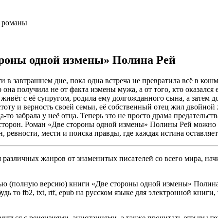
 романы
ороны одной измены» Полина Рей
 в завтрашнем дне, пока одна встреча не превратила всё в кошм
на получила не от факта измены мужа, а от того, кто оказался
 живёт с её супругом, родила ему долгожданного сына, а затем д
тоту и верность своей семьи, её собственный отец жил двойной 
а-то забрала у неё отца. Теперь это не просто драма предательст
х сторон. Роман «Две стороны одной измены» Полины Рей можно 
, ревности, мести и поиска правды, где каждая истина оставляет
различных жанров от знаменитых писателей со всего мира, начи
ью (полную версию) книги «Две стороны одной измены» Полина Р
ь то fb2, txt, rtf, epub на русском языке для электронной книги
омиться с рецензиями, аннотациями, а также прочитать отзывы т