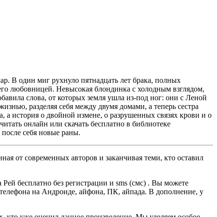
ар. В один миг рухнуло пятнадцать лет брака, полных
 его любовницей. Невысокая блондинка с холодным взглядом,
обавила слова, от которых земля ушла из-под ног: они с Леной
жизнью, разделяя себя между двумя домами, а теперь сестра
ва, а история о двойной измене, о разрушенных связях крови и о
читать онлайн или скачать бесплатно в библиотеке
 после себя новые раны.
ная от современных авторов и заканчивая теми, кто оставил
ей бесплатно без регистрации и sms (смс) . Вы можете
, телефона на Андроиде, айфона, ПК, айпада. В дополнение, у
ех, кто уже оценил данное произведение. Мы уделяем особое