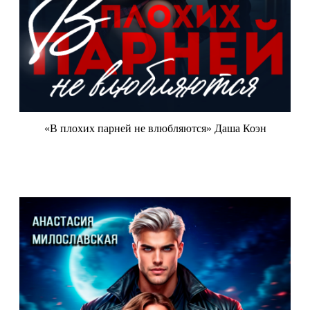
«В плохих парней не влюбляются» Даша Коэн