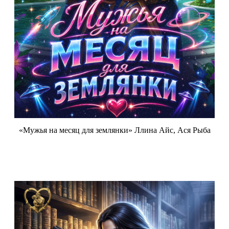
«Мужья на месяц для землянки» Ллина Айс, Ася Рыба