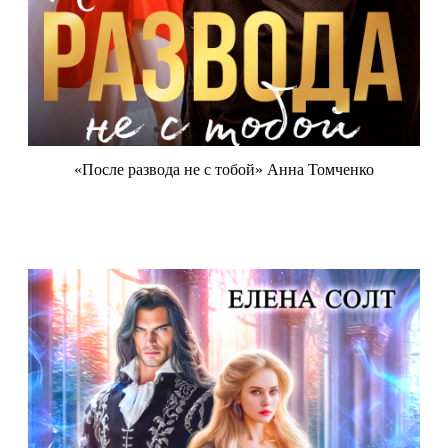
«После развода не с тобой» Анна Томченко