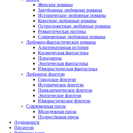
Женские романы
Зарубежные любовные романы
Исторические любовные романы
Короткие любовные романы
Остросюжетные любовные романы
Романтическая эротика
Современные любовные романы
Любовно-фантастические романы
Альтернативная история
Космическая фантастика
Попаданцы
Эротическая фантастика
Юмористическая фантастика
Любовное фэнтези
Городское фэнтези
Историческое фэнтези
Приключенческое фэнтези
Эротическое фэнтези
Юмористическое фэнтези
Современная проза
Молодежная проза
Подростковая проза
Аудиокниги
Писатели
Рейтинги книг