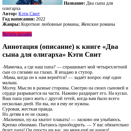
Название:
Два сына для
олигарха
Автор:
Кэти Свит
Год написания:
2022
Жанры:
Короткие любовные романы, Женские романы
Читать онлайн
Аннотация (описание) к книге «Два
сына для олигарха» Кэти Свит
-Мамочка, а где наш папа? — спрашивает мой четырехлетний
сын со слезами на глазах. Я впадаю в ступор.
-Мама, когда он к нам вернётся? — задаёт вопрос ещё один
малыш.
Молчу. Мысли в разные стороны. Смотрю на своих сыновей и
сердце разрывается на части. Наживо раздирает его. На куски.
Ваш папа ушел жить с другой тетей, когда вам было всего
несколько дней. Ни вы, ни я ему не нужны.
Суровая, жесткая правда.
Но детям я ее не скажу.
-Мальчики, ну-ка хватит плакать! — ласково им улыбаюсь.
Крепко обнимаю. Пытаюсь приободрить. — У вас обязательно
будет папа! Он просто ни вас, ни меня ещё не нашел!