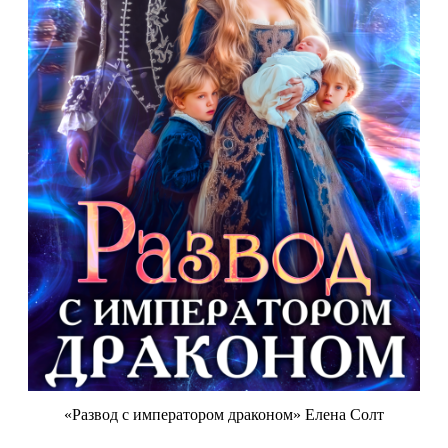
«Развод с императором драконом» Елена Солт