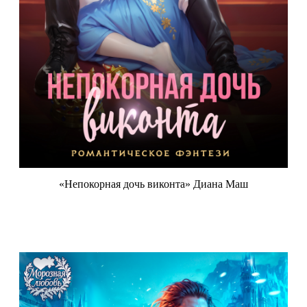
«Непокорная дочь виконта» Диана Маш