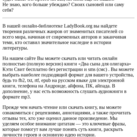
Не знаю, кого больше убеждаю? Своих сыновей или саму
себя?
В нашей онлайн-библиотеке LadyBook.org вы найдете
творения различных жанров от знаменитых писателей со
всего мира, начиная от современных авторов и заканчивая
теми, кто оставил значительное наследие в истории
литературы.
На нашем сайте Вы можете скачать или читать онлайн
полностью (полную версию) книги «Два сына для олигарха»
Кэти Свит бесплатно без регистрации и sms (смс) . Вы можете
выбрать наиболее подходящий формат для вашего устройства,
будь то fb2, txt, rtf, epub на русском языке для электронной
книги, телефона на Андроиде, айфона, ПК, айпада. В
дополнение, у нас есть возможность слушать аудиокниги в
формате mp3.
Прежде чем начать чтение или скачать книгу, вы можете
ознакомиться с рецензиями, аннотациями, а также прочитать
отзывы тех, кто уже оценил данное произведение. Мы
уделяем особое внимание цитатам — это ключевые фразы,
которые помогут вам лучше понять суть книги, раскрыть
личности героев и основную идею истории.