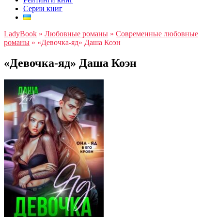
Серии книг
LadyBook
»
Любовные романы
»
Современные любовные
романы
»
«Девочка-яд» Даша Коэн
«Девочка-яд» Даша Коэн