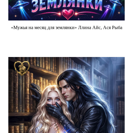
«Мужья на месяц для землянки» Ллина Айс, Ася Рыба