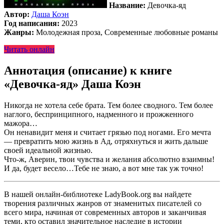
Название:
Девочка-яд
Автор:
Даша Коэн
Год написания:
2023
Жанры:
Молодежная проза, Современные любовные романы
Читать онлайн
Аннотация (описание) к книге
«Девочка-яд» Даша Коэн
Никогда не хотела себе брата. Тем более сводного. Тем более
наглого, беспринципного, надменного и прожженного
мажора…
Он ненавидит меня и считает грязью под ногами. Его мечта
— превратить мою жизнь в Ад, отряхнуться и жить дальше
своей идеальной жизнью.
Что-ж, Аверин, твои чувства и желания абсолютно взаимны!
И да, будет весело…Тебе не знаю, а вот мне так уж точно!
В нашей онлайн-библиотеке LadyBook.org вы найдете
творения различных жанров от знаменитых писателей со
всего мира, начиная от современных авторов и заканчивая
теми, кто оставил значительное наследие в истории