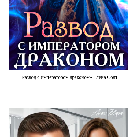
«Развод с императором драконом» Елена Солт