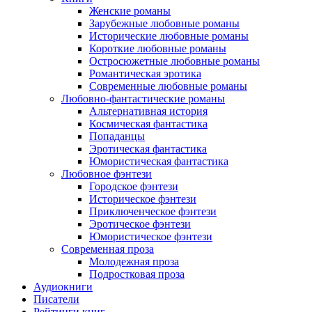
Женские романы
Зарубежные любовные романы
Исторические любовные романы
Короткие любовные романы
Остросюжетные любовные романы
Романтическая эротика
Современные любовные романы
Любовно-фантастические романы
Альтернативная история
Космическая фантастика
Попаданцы
Эротическая фантастика
Юмористическая фантастика
Любовное фэнтези
Городское фэнтези
Историческое фэнтези
Приключенческое фэнтези
Эротическое фэнтези
Юмористическое фэнтези
Современная проза
Молодежная проза
Подростковая проза
Аудиокниги
Писатели
Рейтинги книг