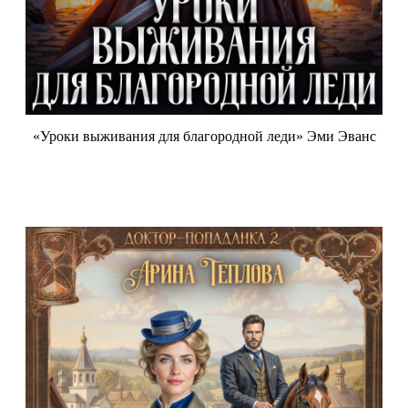
«Уроки выживания для благородной леди» Эми Эванс