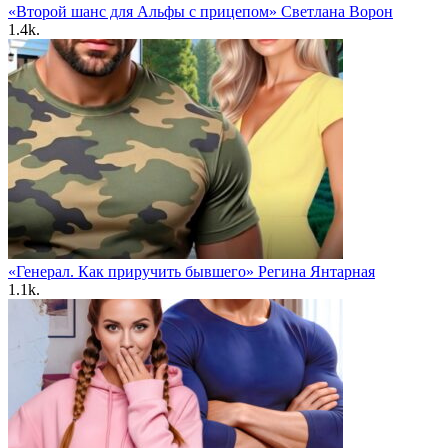
«Второй шанс для Альфы с прицепом» Светлана Ворон
1.4k.
«Генерал. Как приручить бывшего» Регина Янтарная
1.1k.