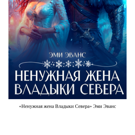
«Ненужная жена Владыки Севера» Эми Эванс