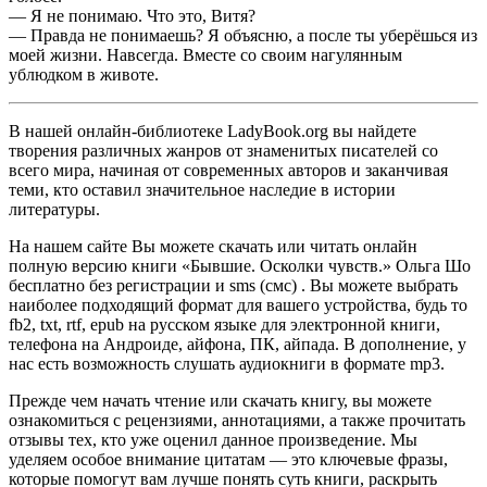
— Я не понимаю. Что это, Витя?
— Правда не понимаешь? Я объясню, а после ты уберёшься из
моей жизни. Навсегда. Вместе со своим нагулянным
ублюдком в животе.
В нашей онлайн-библиотеке LadyBook.org вы найдете
творения различных жанров от знаменитых писателей со
всего мира, начиная от современных авторов и заканчивая
теми, кто оставил значительное наследие в истории
литературы.
На нашем сайте Вы можете скачать или читать онлайн
полную версию книги «Бывшие. Осколки чувств.» Ольга Шо
бесплатно без регистрации и sms (смс) . Вы можете выбрать
наиболее подходящий формат для вашего устройства, будь то
fb2, txt, rtf, epub на русском языке для электронной книги,
телефона на Андроиде, айфона, ПК, айпада. В дополнение, у
нас есть возможность слушать аудиокниги в формате mp3.
Прежде чем начать чтение или скачать книгу, вы можете
ознакомиться с рецензиями, аннотациями, а также прочитать
отзывы тех, кто уже оценил данное произведение. Мы
уделяем особое внимание цитатам — это ключевые фразы,
которые помогут вам лучше понять суть книги, раскрыть