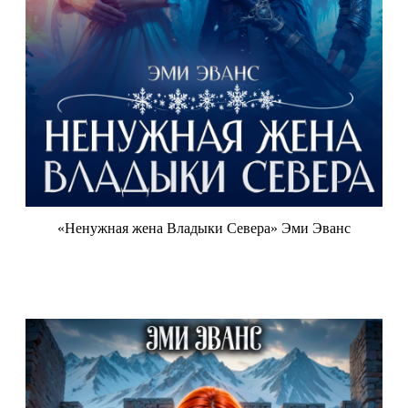
«Ненужная жена Владыки Севера» Эми Эванс