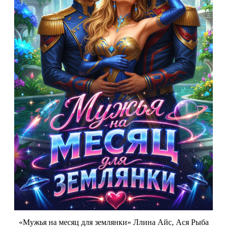
«Мужья на месяц для землянки» Ллина Айс, Ася Рыба