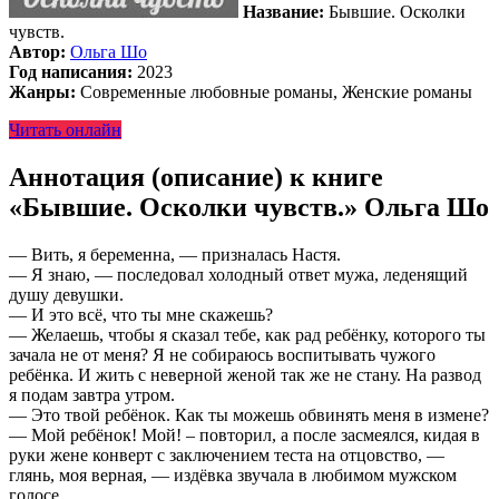
Название:
Бывшие. Осколки
чувств.
Автор:
Ольга Шо
Год написания:
2023
Жанры:
Современные любовные романы, Женские романы
Читать онлайн
Аннотация (описание) к книге
«Бывшие. Осколки чувств.» Ольга Шо
— Вить, я беременна, — призналась Настя.
— Я знаю, — последовал холодный ответ мужа, леденящий
душу девушки.
— И это всё, что ты мне скажешь?
— Желаешь, чтобы я сказал тебе, как рад ребёнку, которого ты
зачала не от меня? Я не собираюсь воспитывать чужого
ребёнка. И жить с неверной женой так же не стану. На развод
я подам завтра утром.
— Это твой ребёнок. Как ты можешь обвинять меня в измене?
— Мой ребёнок! Мой! – повторил, а после засмеялся, кидая в
руки жене конверт с заключением теста на отцовство, —
глянь, моя верная, — издёвка звучала в любимом мужском
голосе.