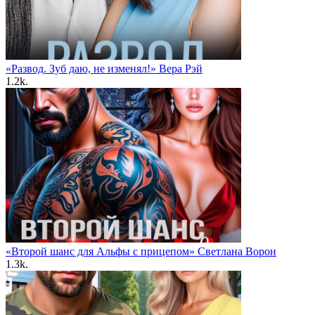
«Развод. Зуб даю, не изменял!» Вера Рэй
1.2k.
«Второй шанс для Альфы с прицепом» Светлана Ворон
1.3k.