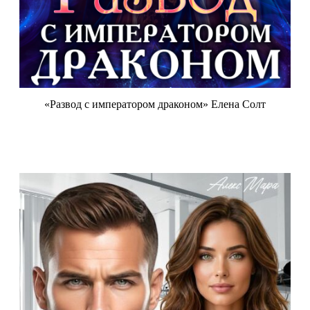
«Развод с императором драконом» Елена Солт