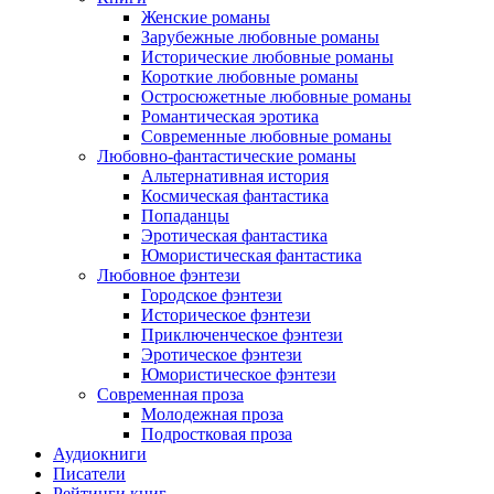
Женские романы
Зарубежные любовные романы
Исторические любовные романы
Короткие любовные романы
Остросюжетные любовные романы
Романтическая эротика
Современные любовные романы
Любовно-фантастические романы
Альтернативная история
Космическая фантастика
Попаданцы
Эротическая фантастика
Юмористическая фантастика
Любовное фэнтези
Городское фэнтези
Историческое фэнтези
Приключенческое фэнтези
Эротическое фэнтези
Юмористическое фэнтези
Современная проза
Молодежная проза
Подростковая проза
Аудиокниги
Писатели
Рейтинги книг