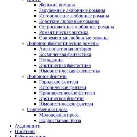
Женские романы
Зарубежные любовные романы
Исторические любовные романы
Короткие любовные романы
Остросюжетные любовные романы
Романтическая эротика
Современные любовные романы
Любовно-фантастические романы
Альтернативная история
Космическая фантастика
Попаданцы
Эротическая фантастика
Юмористическая фантастика
Любовное фэнтези
Городское фэнтези
Историческое фэнтези
Приключенческое фэнтези
Эротическое фэнтези
Юмористическое фэнтези
Современная проза
Молодежная проза
Подростковая проза
Аудиокниги
Писатели
Рейтинги книг