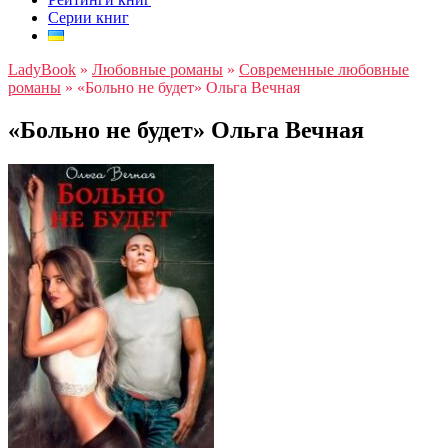
Серии книг
LadyBook
»
Любовные романы
»
Современные любовные
романы
»
«Больно не будет» Ольга Вечная
«Больно не будет» Ольга Вечная