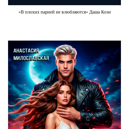
«В плохих парней не влюбляются» Даша Коэн