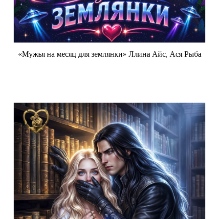
«Мужья на месяц для землянки» Ллина Айс, Ася Рыба