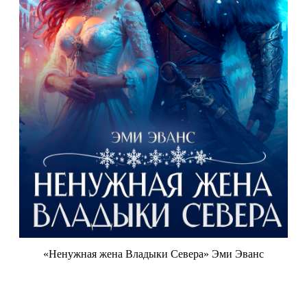
«Ненужная жена Владыки Севера» Эми Эванс