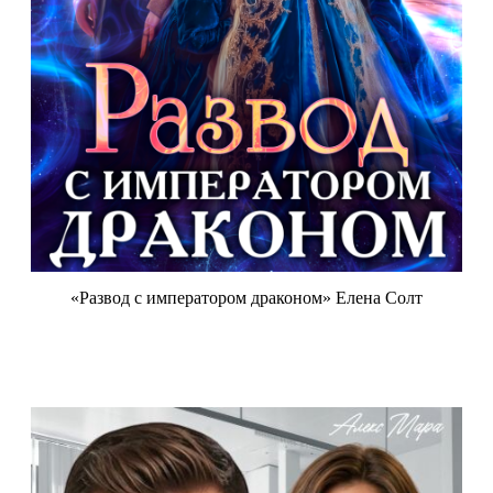
«Развод с императором драконом» Елена Солт