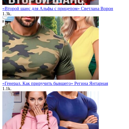
«Второй шанс для Альфы с прицепом» Светлана Ворон
1.3k.
«Генерал. Как приручить бывшего» Регина Янтарная
1.1k.