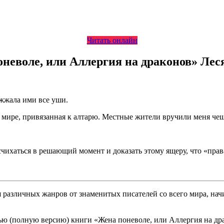
Читать онлайн
оневоле, или Аллергия на драконов» Лес
жжала ими все уши.
м мире, привязанная к алтарю. Местные жители вручили меня че
счихаться в решающий момент и доказать этому ящеру, что «права
различных жанров от знаменитых писателей со всего мира, начи
ю (полную версию) книги «Жена поневоле, или Аллергия на драк