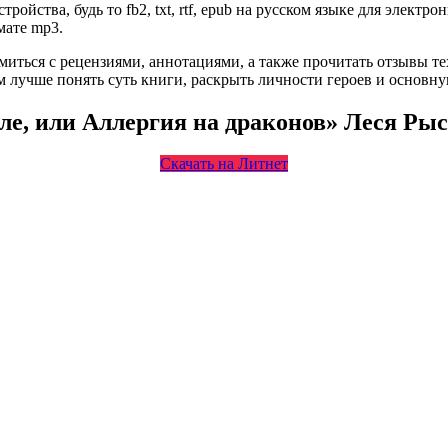
йства, будь то fb2, txt, rtf, epub на русском языке для электр
мате mp3.
омиться с рецензиями, аннотациями, а также прочитать отзывы т
 лучше понять суть книги, раскрыть личности героев и основн
ле, или Аллергия на драконов» Леся Ры
Скачать на Литнет