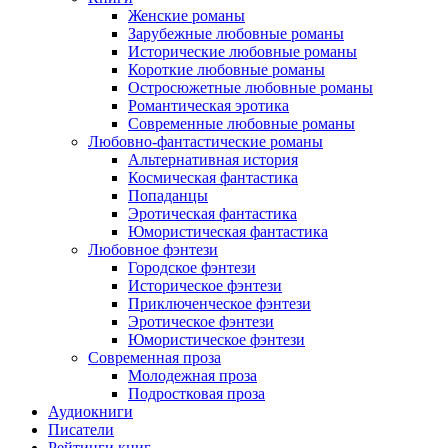
Женские романы
Зарубежные любовные романы
Исторические любовные романы
Короткие любовные романы
Остросюжетные любовные романы
Романтическая эротика
Современные любовные романы
Любовно-фантастические романы
Альтернативная история
Космическая фантастика
Попаданцы
Эротическая фантастика
Юмористическая фантастика
Любовное фэнтези
Городское фэнтези
Историческое фэнтези
Приключенческое фэнтези
Эротическое фэнтези
Юмористическое фэнтези
Современная проза
Молодежная проза
Подростковая проза
Аудиокниги
Писатели
Рейтинги книг