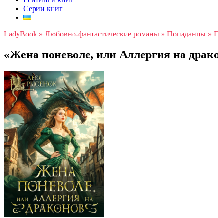
Серии книг
LadyBook
»
Любовно-фантастические романы
»
Попаданцы
»
П
«Жена поневоле, или Аллергия на драк