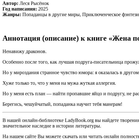
Автор:
Леся Рысёнок
Год написания:
2025
Жанры:
Попаданцы в другие миры, Приключенческое фэнтези
Аннотация (описание) к книге «Жена п
Ненавижу драконов.
Особенно после того, как лучшая подруга-писательница прожу
Но у мироздания странное чувство юмора: я оказалась в друго
Хуже только то, что у меня на мужа жуткая аллергия.
Но у меня есть план — найти пропавшие яйцо и подругу, не ра
Берегись, чешуйчатый, попаданка научит тебя манерам!
В нашей онлайн-библиотеке LadyBook.org вы найдете творения 
значительное наследие в истории литературы.
На нашем сайте Вы можете скачать или читать онлайн полность