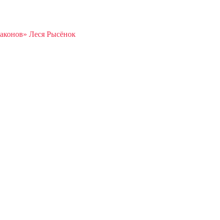
раконов» Леся Рысёнок