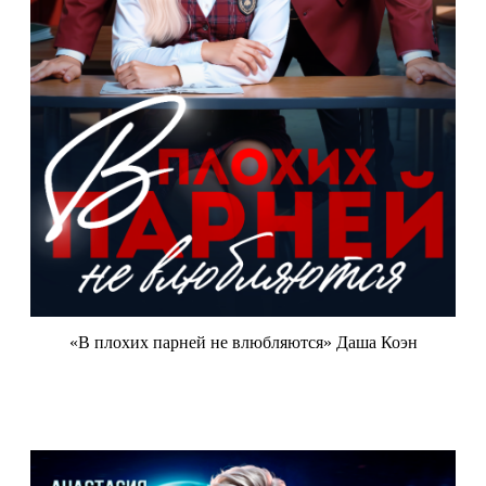
«В плохих парней не влюбляются» Даша Коэн