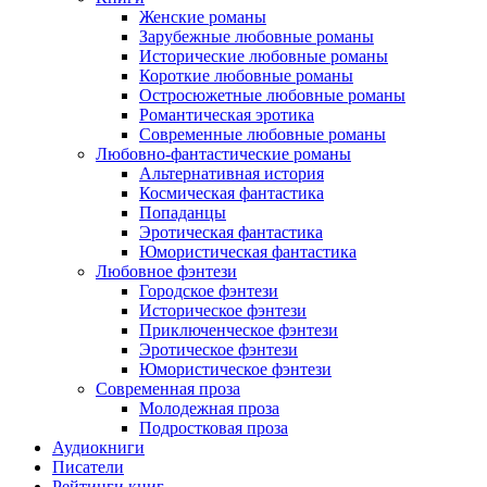
Женские романы
Зарубежные любовные романы
Исторические любовные романы
Короткие любовные романы
Остросюжетные любовные романы
Романтическая эротика
Современные любовные романы
Любовно-фантастические романы
Альтернативная история
Космическая фантастика
Попаданцы
Эротическая фантастика
Юмористическая фантастика
Любовное фэнтези
Городское фэнтези
Историческое фэнтези
Приключенческое фэнтези
Эротическое фэнтези
Юмористическое фэнтези
Современная проза
Молодежная проза
Подростковая проза
Аудиокниги
Писатели
Рейтинги книг