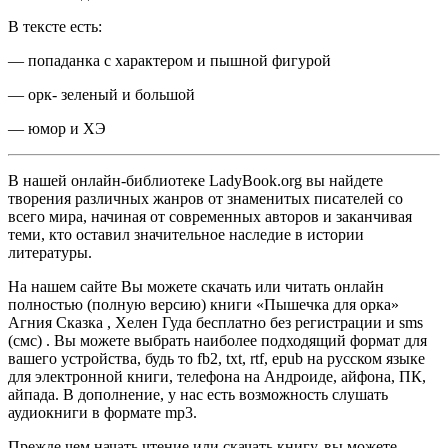
В тексте есть:
— попаданка с характером и пышной фигурой
— орк- зеленый и большой
— юмор и ХЭ
В нашей онлайн-библиотеке LadyBook.org вы найдете
творения различных жанров от знаменитых писателей со
всего мира, начиная от современных авторов и заканчивая
теми, кто оставил значительное наследие в истории
литературы.
На нашем сайте Вы можете скачать или читать онлайн
полностью (полную версию) книги «Пышечка для орка»
Агния Сказка , Хелен Гуда бесплатно без регистрации и sms
(смс) . Вы можете выбрать наиболее подходящий формат для
вашего устройства, будь то fb2, txt, rtf, epub на русском языке
для электронной книги, телефона на Андроиде, айфона, ПК,
айпада. В дополнение, у нас есть возможность слушать
аудиокниги в формате mp3.
Прежде чем начать чтение или скачать книгу, вы можете