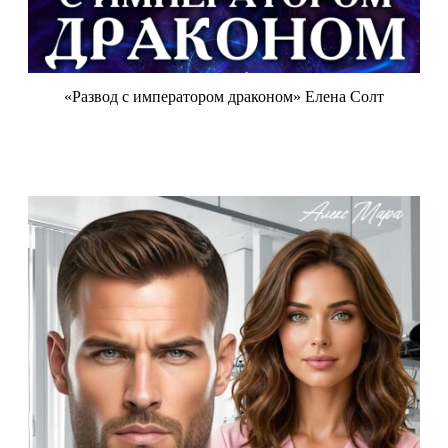
«Развод с императором драконом» Елена Солт