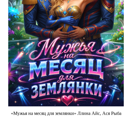
«Мужья на месяц для землянки» Ллина Айс, Ася Рыба