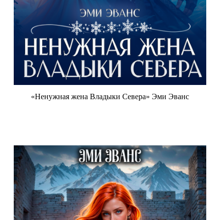
«Ненужная жена Владыки Севера» Эми Эванс