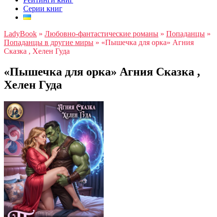
Серии книг
LadyBook
»
Любовно-фантастические романы
»
Попаданцы
»
Попаданцы в другие миры
»
«Пышечка для орка» Агния
Сказка , Хелен Гуда
«Пышечка для орка» Агния Сказка ,
Хелен Гуда