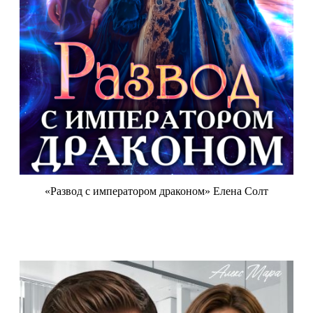
«Развод с императором драконом» Елена Солт