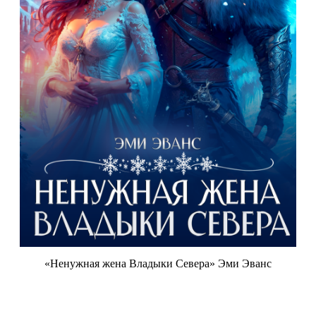
«Ненужная жена Владыки Севера» Эми Эванс