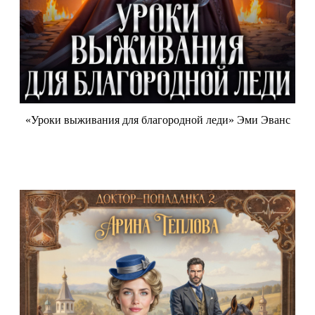
«Уроки выживания для благородной леди» Эми Эванс