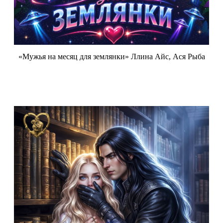
«Мужья на месяц для землянки» Ллина Айс, Ася Рыба