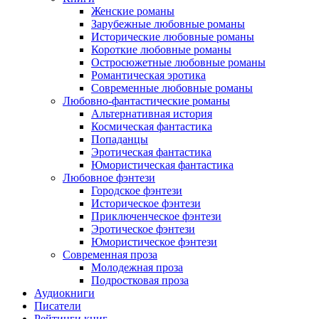
Женские романы
Зарубежные любовные романы
Исторические любовные романы
Короткие любовные романы
Остросюжетные любовные романы
Романтическая эротика
Современные любовные романы
Любовно-фантастические романы
Альтернативная история
Космическая фантастика
Попаданцы
Эротическая фантастика
Юмористическая фантастика
Любовное фэнтези
Городское фэнтези
Историческое фэнтези
Приключенческое фэнтези
Эротическое фэнтези
Юмористическое фэнтези
Современная проза
Молодежная проза
Подростковая проза
Аудиокниги
Писатели
Рейтинги книг