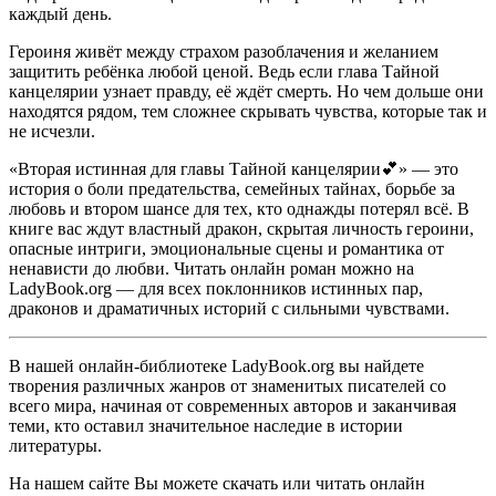
каждый день.
Героиня живёт между страхом разоблачения и желанием
защитить ребёнка любой ценой. Ведь если глава Тайной
канцелярии узнает правду, её ждёт смерть. Но чем дольше они
находятся рядом, тем сложнее скрывать чувства, которые так и
не исчезли.
«Вторая истинная для главы Тайной канцелярии💕» — это
история о боли предательства, семейных тайнах, борьбе за
любовь и втором шансе для тех, кто однажды потерял всё. В
книге вас ждут властный дракон, скрытая личность героини,
опасные интриги, эмоциональные сцены и романтика от
ненависти до любви. Читать онлайн роман можно на
LadyBook.org — для всех поклонников истинных пар,
драконов и драматичных историй с сильными чувствами.
В нашей онлайн-библиотеке LadyBook.org вы найдете
творения различных жанров от знаменитых писателей со
всего мира, начиная от современных авторов и заканчивая
теми, кто оставил значительное наследие в истории
литературы.
На нашем сайте Вы можете скачать или читать онлайн