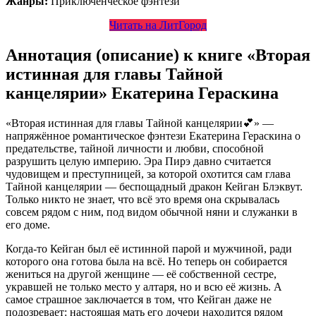
Жанры:
Приключенческое фэнтези
Читать на ЛитГород
Аннотация (описание) к книге «Вторая
истинная для главы Тайной
канцелярии» Екатерина Гераскина
«Вторая истинная для главы Тайной канцелярии💕» —
напряжённое романтическое фэнтези Екатерина Гераскина о
предательстве, тайной личности и любви, способной
разрушить целую империю. Эра Пирэ давно считается
чудовищем и преступницей, за которой охотится сам глава
Тайной канцелярии — беспощадный дракон Кейган Блэквут.
Только никто не знает, что всё это время она скрывалась
совсем рядом с ним, под видом обычной няни и служанки в
его доме.
Когда-то Кейган был её истинной парой и мужчиной, ради
которого она готова была на всё. Но теперь он собирается
жениться на другой женщине — её собственной сестре,
укравшей не только место у алтаря, но и всю её жизнь. А
самое страшное заключается в том, что Кейган даже не
подозревает: настоящая мать его дочери находится рядом