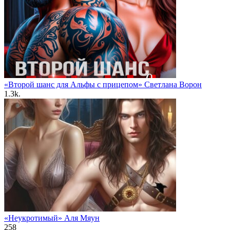
«Второй шанс для Альфы с прицепом» Светлана Ворон
1.3k.
«Неукротимый» Аля Мяун
258