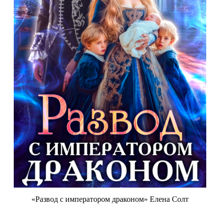
«Развод с императором драконом» Елена Солт