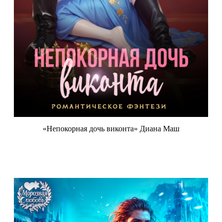
«Непокорная дочь виконта» Диана Маш