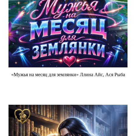
«Мужья на месяц для землянки» Ллина Айс, Ася Рыба