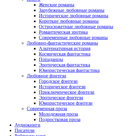
Женские романы
Зарубежные любовные романы
Исторические любовные романы
Короткие любовные романы
Остросюжетные любовные романы
Романтическая эротика
Современные любовные романы
Любовно-фантастические романы
Альтернативная история
Космическая фантастика
Попаданцы
Эротическая фантастика
Юмористическая фантастика
Любовное фэнтези
Городское фэнтези
Историческое фэнтези
Приключенческое фэнтези
Эротическое фэнтези
Юмористическое фэнтези
Современная проза
Молодежная проза
Подростковая проза
Аудиокниги
Писатели
Рейтинги книг