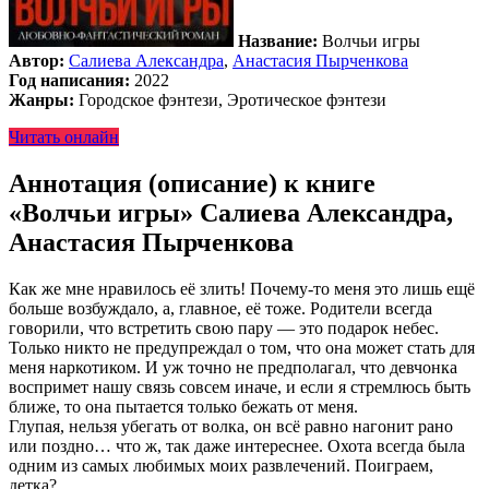
Название:
Волчьи игры
Автор:
Салиева Александра
,
Анастасия Пырченкова
Год написания:
2022
Жанры:
Городское фэнтези, Эротическое фэнтези
Читать онлайн
Аннотация (описание) к книге
«Волчьи игры» Салиева Александра,
Анастасия Пырченкова
Как же мне нравилось её злить! Почему-то меня это лишь ещё
больше возбуждало, а, главное, её тоже. Родители всегда
говорили, что встретить свою пару — это подарок небес.
Только никто не предупреждал о том, что она может стать для
меня наркотиком. И уж точно не предполагал, что девчонка
воспримет нашу связь совсем иначе, и если я стремлюсь быть
ближе, то она пытается только бежать от меня.
Глупая, нельзя убегать от волка, он всё равно нагонит рано
или поздно… что ж, так даже интереснее. Охота всегда была
одним из самых любимых моих развлечений. Поиграем,
детка?