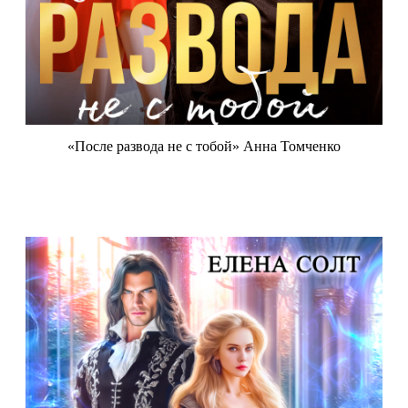
«После развода не с тобой» Анна Томченко