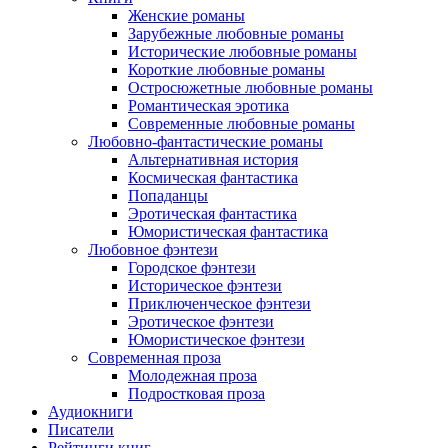
Женские романы
Зарубежные любовные романы
Исторические любовные романы
Короткие любовные романы
Остросюжетные любовные романы
Романтическая эротика
Современные любовные романы
Любовно-фантастические романы
Альтернативная история
Космическая фантастика
Попаданцы
Эротическая фантастика
Юмористическая фантастика
Любовное фэнтези
Городское фэнтези
Историческое фэнтези
Приключенческое фэнтези
Эротическое фэнтези
Юмористическое фэнтези
Современная проза
Молодежная проза
Подростковая проза
Аудиокниги
Писатели
Рейтинги книг