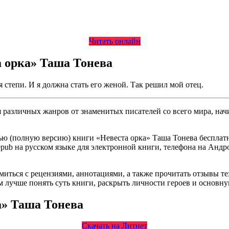
Читать онлайн
а орка» Таша Тонева
степи. И я должна стать его женой. Так решил мой отец.
различных жанров от знаменитых писателей со всего мира, начи
ю (полную версию) книги «Невеста орка» Таша Тонева бесплатно
, epub на русском языке для электронной книги, телефона на Андр
омиться с рецензиями, аннотациями, а также прочитать отзывы т
 лучше понять суть книги, раскрыть личности героев и основн
а» Таша Тонева
Скачать на Литнет