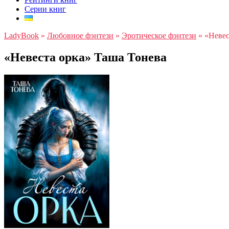
Серии книг
LadyBook
»
Любовное фэнтези
»
Эротическое фэнтези
»
«Невес
«Невеста орка» Таша Тонева