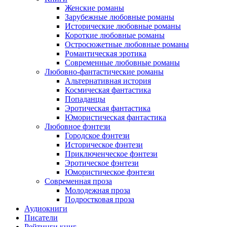
Женские романы
Зарубежные любовные романы
Исторические любовные романы
Короткие любовные романы
Остросюжетные любовные романы
Романтическая эротика
Современные любовные романы
Любовно-фантастические романы
Альтернативная история
Космическая фантастика
Попаданцы
Эротическая фантастика
Юмористическая фантастика
Любовное фэнтези
Городское фэнтези
Историческое фэнтези
Приключенческое фэнтези
Эротическое фэнтези
Юмористическое фэнтези
Современная проза
Молодежная проза
Подростковая проза
Аудиокниги
Писатели
Рейтинги книг