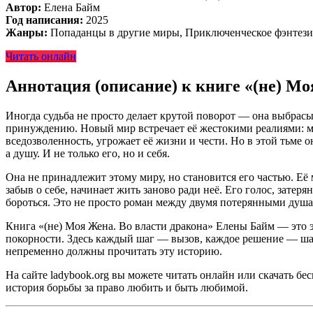
Автор:
Елена Байм
Год написания:
2025
Жанры:
Попаданцы в другие миры, Приключенческое фэнтези
Читать онлайн
Аннотация (описание) к книге «(не) Мо
Иногда судьба не просто делает крутой поворот — она выбрасыв
принуждению. Новый мир встречает её жестокими реалиями: м
вседозволенность, угрожает её жизни и чести. Но в этой тьме он
а душу. И не только его, но и себя.
Она не принадлежит этому миру, но становится его частью. Её 
забыв о себе, начинает жить заново ради неё. Его голос, затер
бороться. Это не просто роман между двумя потерянными душа
Книга «(не) Моя Жена. Во власти дракона» Елены Байм — это э
покорности. Здесь каждый шаг — вызов, каждое решение — шанс
непременно должны прочитать эту историю.
На сайте ladybook.org вы можете читать онлайн или скачать бес
история борьбы за право любить и быть любимой.