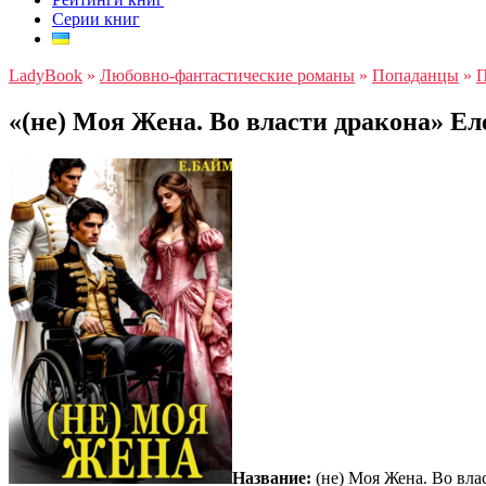
Серии книг
LadyBook
»
Любовно-фантастические романы
»
Попаданцы
»
П
«(не) Моя Жена. Во власти дракона» Е
Название:
(не) Моя Жена. Во вла