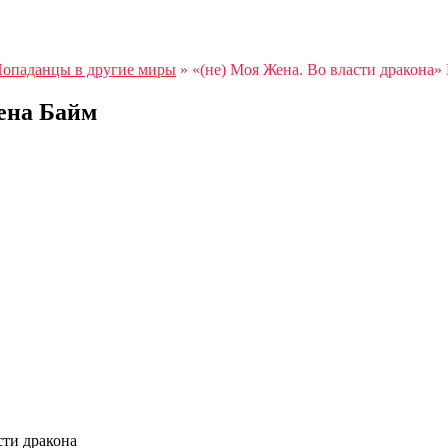
опаданцы в другие миры
»
«(не) Моя Жена. Во власти дракона»
лена Байм
сти дракона