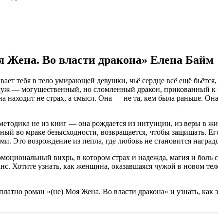
я Жена. Во власти дракона» Елена Байм
ает тебя в тело умирающей девушки, чьё сердце всё ещё бьётся,
уж — могущественный, но сломленный дракон, прикованный к п
а находит не страх, а смысл. Она — не та, кем была раньше. Она 
методика не из книг — она рождается из интуиции, из веры в жи
янный во мраке безысходности, возвращается, чтобы защищать. Ег
ми. Это возрождение из пепла, где любовь не становится награ
моциональный вихрь, в котором страх и надежда, магия и боль 
. Хотите узнать, как женщина, оказавшаяся чужой в новом теле,
платно роман «(не) Моя Жена. Во власти дракона» и узнать, как 