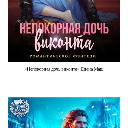
«Непокорная дочь виконта» Диана Маш