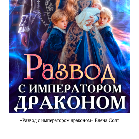
«Развод с императором драконом» Елена Солт