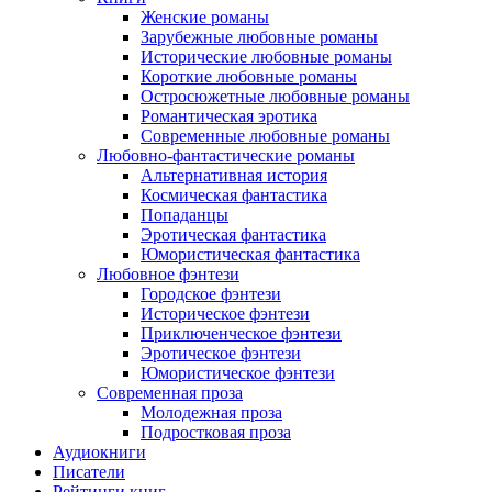
Женские романы
Зарубежные любовные романы
Исторические любовные романы
Короткие любовные романы
Остросюжетные любовные романы
Романтическая эротика
Современные любовные романы
Любовно-фантастические романы
Альтернативная история
Космическая фантастика
Попаданцы
Эротическая фантастика
Юмористическая фантастика
Любовное фэнтези
Городское фэнтези
Историческое фэнтези
Приключенческое фэнтези
Эротическое фэнтези
Юмористическое фэнтези
Современная проза
Молодежная проза
Подростковая проза
Аудиокниги
Писатели
Рейтинги книг