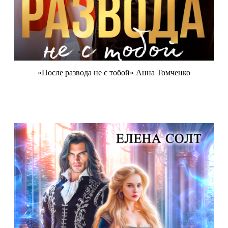
«После развода не с тобой» Анна Томченко