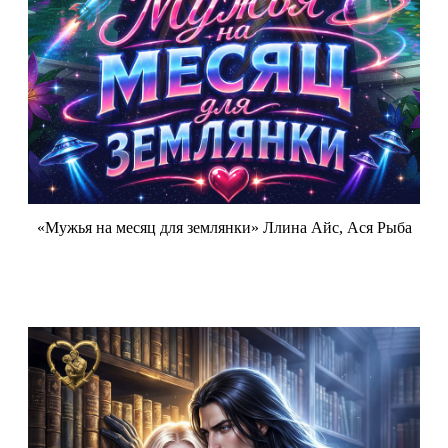
«Мужья на месяц для землянки» Ллина Айс, Ася Рыба