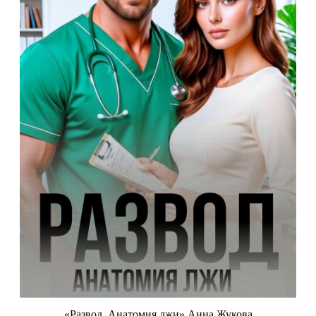
«Развод. Анатомия лжи» Анна Жукова