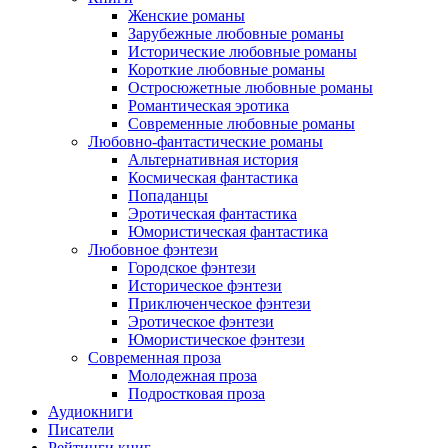
Женские романы
Зарубежные любовные романы
Исторические любовные романы
Короткие любовные романы
Остросюжетные любовные романы
Романтическая эротика
Современные любовные романы
Любовно-фантастические романы
Альтернативная история
Космическая фантастика
Попаданцы
Эротическая фантастика
Юмористическая фантастика
Любовное фэнтези
Городское фэнтези
Историческое фэнтези
Приключенческое фэнтези
Эротическое фэнтези
Юмористическое фэнтези
Современная проза
Молодежная проза
Подростковая проза
Аудиокниги
Писатели
Рейтинги книг