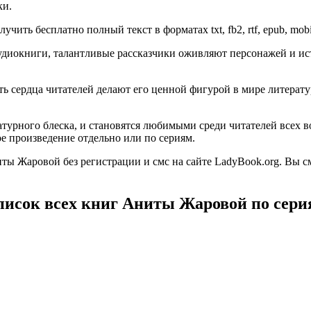
ки.
ить бесплатно полный текст в форматах txt, fb2, rtf, epub, mobi
диокниги, талантливые рассказчики оживляют персонажей и ист
гать сердца читателей делают его ценной фигурой в мире литер
турного блеска, и становятся любимыми среди читателей всех в
е произведение отдельно или по сериям.
ы Жаровой без регистрации и смс на сайте LadyBook.org. Вы с
писок всех книг Аниты Жаровой по сери